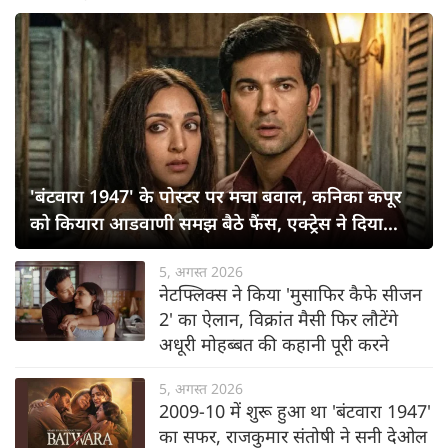
'बंटवारा 1947' के पोस्टर पर मचा बवाल, कनिका कपूर
को कियारा आडवाणी समझ बैठे फैंस, एक्ट्रेस ने दिया
रिएक्शन
5, अगस्त 2026
नेटफ्लिक्स ने किया 'मुसाफिर कैफे सीजन
2' का ऐलान, विक्रांत मैसी फिर लौटेंगे
अधूरी मोहब्बत की कहानी पूरी करने
5, अगस्त 2026
2009-10 में शुरू हुआ था 'बंटवारा 1947'
का सफर, राजकुमार संतोषी ने सनी देओल