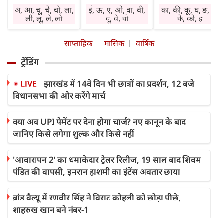
पारिवारिक
बढ़ेगा। सोचे हुए काम
नियंत्रण रखें।
अ, आ, चू, चे, चो, ला,
ई, ऊ, ए, ओ, वा, वी,
का, की, कू, घ, ङ, छ
जिम्मेदारियों को बखूबी
समय पर पूरे होंगे,
अनावश्यक यात्राओं स
ली, लू, ले, लो
वू, वे, वो
के, को, ह
निभाने में सफल रहेंगे।
जिससे आत्मविश्वास
बचें और फिजूलखर्ची
कार्यस्थल पर आपकी
में वृद्धि होगी। कारोबार
पर लगाम लगाएं।
साप्ताहिक
मासिक
वार्षिक
बातों का प्रभाव बढ़ेगा।
में नए सौदे फाइनल हो
कार्यस्थल पर
जीवनसाथी के साथ
सकते हैं। लव पार्टनर
सहकर्मियों के साथ
ट्रेंडिंग
संबंधों में मिठास और
के साथ खुशनुमा और
तालमेल बनाकर चलें
मधुरता रहेगी।
यादगार पल बिताएंगे।
प्रेम संबंधों में थोड़ा
झारखंड में 14वें दिन भी छात्रों का प्रदर्शन, 12 बजे
खानपान पर ध्यान दें,
स्वास्थ्य अच्छा रहेगा,
संयम और समझदार
विधानसभा की ओर करेंगे मार्च
गले में खराश या दांतों
फिर भी संतुलित
से काम लें। नींद की
में दर्द हो सकता है।
दिनचर्या अपनाएं।
कमी या आंखों में
भारीपन महसूस हो
क्या अब UPI पेमेंट पर देना होगा चार्ज? नए कानून के बाद
सकता है।
जानिए किसे लगेगा शुल्क और किसे नहीं
'आवारापन 2' का धमाकेदार ट्रेलर रिलीज, 19 साल बाद शिवम
पंडित की वापसी, इमरान हाशमी का इंटेंस अवतार छाया
ब्रांड वैल्यू में रणवीर सिंह ने विराट कोहली को छोड़ा पीछे,
शाहरुख खान बने नंबर-1