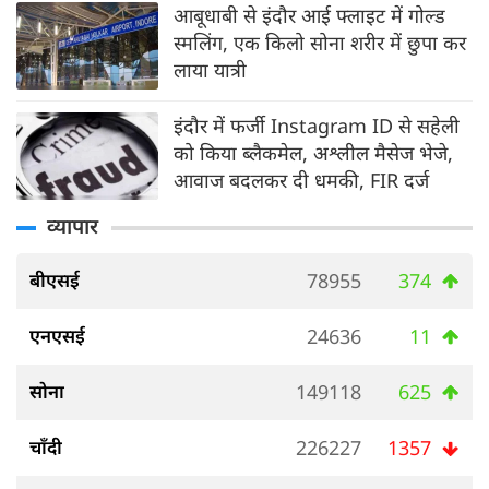
आबूधाबी से इंदौर आई फ्लाइट में गोल्‍ड
स्‍मलिंग, एक किलो सोना शरीर में छुपा कर
लाया यात्री
इंदौर में फर्जी Instagram ID से सहेली
को किया ब्लैकमेल, अश्लील मैसेज भेजे,
आवाज बदलकर दी धमकी, FIR दर्ज
व्यापार
बीएसई
78955
374
एनएसई
24636
11
सोना
149118
625
चाँदी
226227
1357