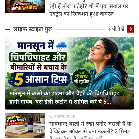
रही हैं नोरा फतेही? शो में एक सवाल पर
एक्ट्रेस का रिएक्शन हुआ वायरल
लाइफ स्‍टाइल गुरु
सभी देखें
मानसून में बालों का झड़ना और चेहरे की चिपचिपाहट
होगी गायब, बस डेली रूटीन में शामिल करें ये 5
लाइफस्टाइल टिप्स
6, अगस्त 2026
सावधान! थाली में रखा पनीर असली है या
वेजिटेबल ऑयल से बना नकली? 2 मिनट
के इस टेस्ट से जानें सच्चाई