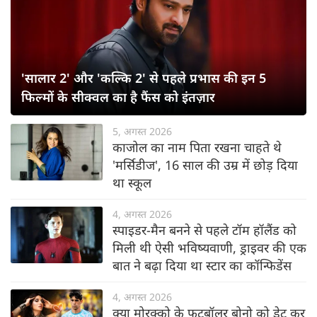
'सालार 2' और 'कल्कि 2' से पहले प्रभास की इन 5
फिल्मों के सीक्वल का है फैंस को इंतज़ार
5, अगस्त 2026
काजोल का नाम पिता रखना चाहते थे
'मर्सिडीज', 16 साल की उम्र में छोड़ दिया
था स्कूल
4, अगस्त 2026
स्पाइडर-मैन बनने से पहले टॉम हॉलैंड को
मिली थी ऐसी भविष्यवाणी, ड्राइवर की एक
बात ने बढ़ा दिया था स्टार का कॉन्फिडेंस
4, अगस्त 2026
क्या मोरक्को के फुटबॉलर बोनो को डेट कर