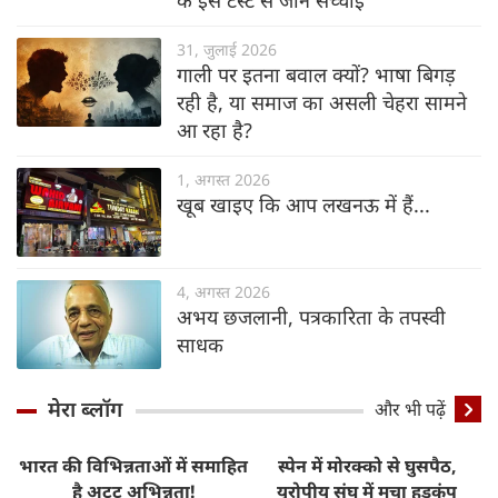
31, जुलाई 2026
गाली पर इतना बवाल क्यों? भाषा बिगड़
रही है, या समाज का असली चेहरा सामने
आ रहा है?
1, अगस्त 2026
खूब खाइए कि आप लखनऊ में हैं...
4, अगस्त 2026
अभय छजलानी, पत्रकारिता के तपस्वी
साधक
मेरा ब्लॉग
और भी पढ़ें
भारत की विभिन्नताओं में समाहित
स्पेन में मोरक्को से घुसपैठ,
है अटूट अभिन्नता!
यूरोपीय संघ में मचा हड़कंप