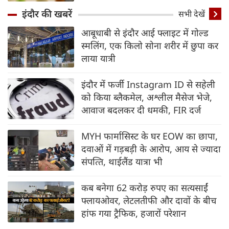
इंदौर की खबरें
सभी देखें
आबूधाबी से इंदौर आई फ्लाइट में गोल्‍ड
स्‍मलिंग, एक किलो सोना शरीर में छुपा कर
लाया यात्री
इंदौर में फर्जी Instagram ID से सहेली
को किया ब्लैकमेल, अश्लील मैसेज भेजे,
आवाज बदलकर दी धमकी, FIR दर्ज
MYH फार्मासिस्ट के घर EOW का छापा,
दवाओं में गड़बड़ी के आरोप, आय से ज्‍यादा
संपत्‍ति, थाईलैंड यात्रा भी
कब बनेगा 62 करोड़ रुपए का सत्यसाईं
फ्लायओवर, लेटलतीफी और दावों के बीच
हांफ गया ट्रैफिक, हजारों परेशान