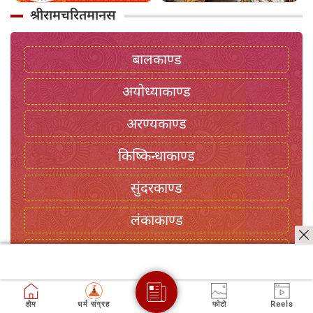
श्रीरामचरितमानस
बालकाण्ड
अयोध्याकाण्ड
अरण्यकाण्ड
किष्किन्धाकाण्ड
सुंदरकाण्ड
लंकाकाण्ड
उत्तरकाण्ड
होम
धर्म संग्रह
फोटो
Reels