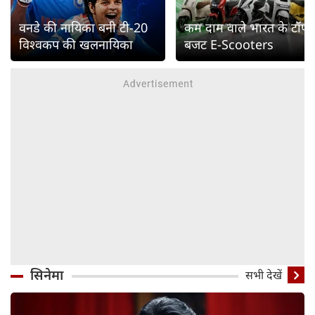
वनडे की नायिका बनी टी-20
कम दाम वाले भारत के टॉप
विश्वकप की खलनायिका
बजट E-Scooters
सिनेमा
सभी देखें