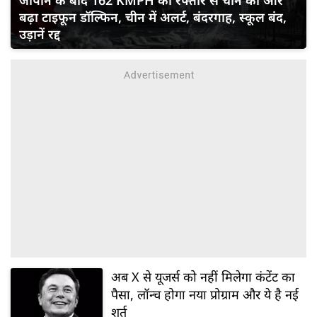
बढ़ा टाइफून डॉल्फिन, चीन में अलर्ट, बंदरगाह, स्कूल बंद,
उड़ानें रद्द
अब X से यूजर्स को नहीं मिलेगा कंटेंट का
पैसा, लॉन्‍च होगा नया प्रोग्राम और ये है नई
शर्त