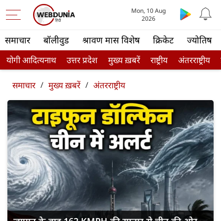
Mon, 10 Aug
2026
समाचार
बॉलीवुड
श्रावण मास विशेष
क्रिकेट
ज्योतिष
योगी आदित्यनाथ
उत्तर प्रदेश
मुख्य ख़बरें
राष्ट्रीय
अंतरराष्ट्रीय
समाचार
/
मुख्य ख़बरें
/
अंतरराष्ट्रीय
जापान के बाद 162 KMPH की रफ्तार से चीन की ओर