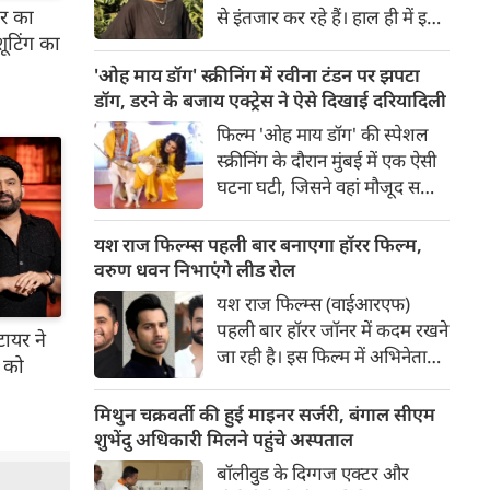
र का
से इंतजार कर रहे हैं। हाल ही में इस
ूटिंग का
फिल्म का ट्रेलर रिलीज हुआ है, जिसे
दर्शकों का जबरदस्त रिस्पॉन्स मिला।
'ओह माय डॉग' स्क्रीनिंग में रवीना टंडन पर झपटा
ट्रेलर में जितना इमरान हाशमी छाए
डॉग, डरने के बजाय एक्ट्रेस ने ऐसे दिखाई दरियादिली
रहे उतना ही फिल्म के विलेन को भी
फिल्म 'ओह माय डॉग' की स्पेशल
स्पेस मिला है।
स्क्रीनिंग के दौरान मुंबई में एक ऐसी
घटना घटी, जिसने वहां मौजूद सभी
लोगों की सांसें रोक दीं। रेड कार्पेट पर
पैपराजी को पोज दे रहीं बॉलीवुड की
यश राज फिल्म्स पहली बार बनाएगा हॉरर फिल्म,
अभिनेत्री रवीना टंडन पर फिल्म का
वरुण धवन निभाएंगे लीड रोल
चार पैरों वाला मुख्य कलाकार (डॉग
यश राज फिल्म्स (वाईआरएफ)
स्टार) अचानक बेकाबू होकर झपट
पहली बार हॉरर जॉनर में कदम रखने
ायर ने
पड़ा।
जा रही है। इस फिल्म में अभिनेता
ो को
वरुण धवन मुख्य भूमिका निभाएंगे,
जबकि निर्देशन और पटकथा की
मिथुन चक्रवर्ती की हुई माइनर सर्जरी, बंगाल सीएम
जिम्मेदारी 'रॉकेट बॉयज़' से चर्चित
शुभेंदु अधिकारी मिलने पहुंचे अस्पताल
अभय पन्नू संभालेंगे। फिल्म की
बॉलीवुड के दिग्गज एक्टर और
शूटिंग इस वर्ष के अंत में शुरू होने