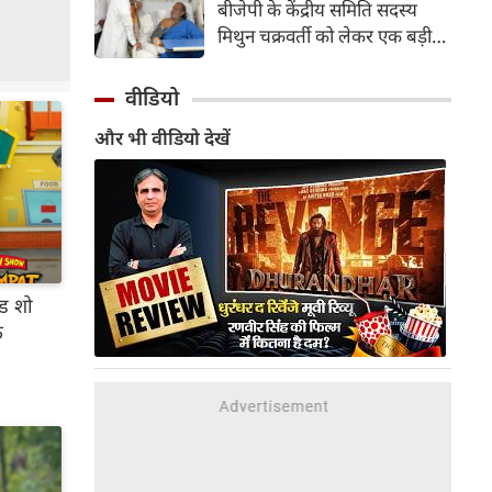
बीजेपी के केंद्रीय समिति सदस्य
की योजना है और इसे वर्ष 2027 में
मिथुन चक्रवर्ती को लेकर एक बड़ी
दुनियाभर के सिनेमाघरों में रिलीज़
खबर सामने आई है। स्वास्थ्य संबंधी
किया जाएगा।
समस्याओं के चलते उन्हें कोलकाता
वीडियो
के एक निजी अस्पताल में भर्ती
और भी वीडियो देखें
कराया गया है, जहां डॉक्टरों की टीम
ने उनके दाहिने हाथ की एक माइनर
सर्जरी की है।
ड शो
क