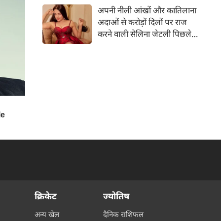
जमकर प्यार लुटाते हैं। इस बार श्वेता
अपनी नीली आंखों और कातिलाना
तिवारी ने वेकेशन से अपनी कुछ
अदाओं से करोड़ों दिलों पर राज
तस्वीरें शेयर की है।
करने वाली सेलिना जेटली पिछले
14 साल से अभिनय की दुनिया से
दूर हैं। उन्हें आखिरी बार साल 2011
में आई फिल्म 'थैंक यू' में देखा गया
था। इसके बाद वह 2012 में 'विल यू
मैरी' में कैमियो रोल में नजर आई थीं।
क्रिकेट
ज्योतिष
अन्य खेल
दैनिक राशिफल