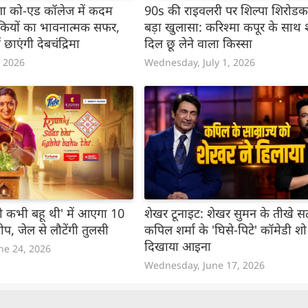
खेगा को-एड कॉलेज में कदम
90s की राइवलरी पर शिल्पा शिरोडक
कियों का भावनात्मक सफर,
बड़ा खुलासा: करिश्मा कपूर के साथ श
ं छाएंगी देबचंद्रिमा
दिल छू लेने वाला किस्सा
, 2026
Wednesday, July 1, 2026
भी कभी बहू थी' में आएगा 10
शेखर टूनाइट: शेखर सुमन के तीखे सट
प, जेल से लौटेंगी तुलसी
कपिल शर्मा के 'घिसे-पिटे' कॉमेडी श
दिखाया आइना
ne 24, 2026
Wednesday, June 17, 2026