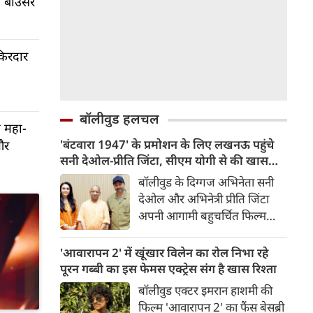
गे बाउंसर
 किरदार
बॉलीवुड हलचल
ा महा-
'बंटवारा 1947' के प्रमोशन के लिए लखनऊ पहुंचे
और
सनी देओल-प्रीति जिंटा, सीएम योगी से की खास
मुलाकात
बॉलीवुड के दिग्गज अभिनेता सनी
देओल और अभिनेत्री प्रीति जिंटा
अपनी आगामी बहुचर्चित फिल्म
'बंटवारा 1947' के प्रमोशन के
सिलसिले में उत्तर प्रदेश की राजधानी
'आवारापन 2' में खूंखार विलेन का रोल निभा रहे
लखनऊ पहुंचे। फिल्म की स्टारकास्ट
पूरन गब्बी का इस फेमस एक्ट्रेस संग है खास रिश्ता
ने शहर में विभिन्न प्रमोशनल
बॉलीवुड एक्टर इमरान हाशमी की
गतिविधियों में हिस्सा लिया।
फिल्म 'आवारापन 2' का फैंस बेसब्री