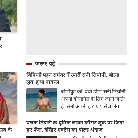
द
र
जरूर पढ़ें
बिकिनी पहन समंदर में उतरीं सनी लियोनी, बोल्ड
लुक हुआ वायरल
बॉलीवुड की 'बेबी डॉल' सनी लियोनी
अपनी बोल्डनेस के लिए जानी जाती
हैं। सनी अपनी हॉट एंड सिजलिंग
तस्वीरों से इंरनेट पर तहलका मचाती
रहती हैं। फैंस सनी लियोनी की
पलक तिवारी के यूनिक लायन कॉर्सेट लुक पर फिदा
तस्वीरों का बेसब्री से इंतजार करते
 सब के
हुए फैंस, देखिए एक्ट्रेस का बोल्ड अंदाज
हैं। इस बार सनी लियोनी ने मालदीव
षण