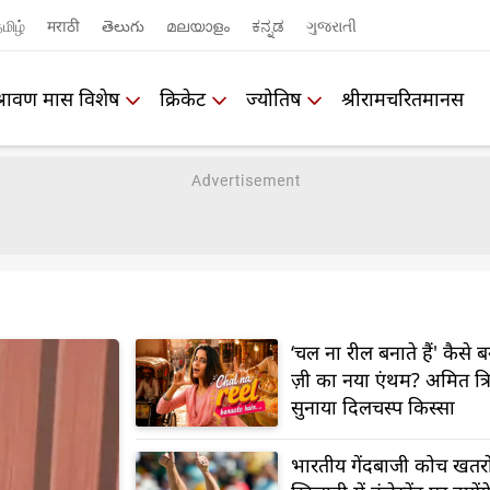
மிழ்
मराठी
తెలుగు
മലയാളം
ಕನ್ನಡ
ગુજરાતી
श्रावण मास विशेष
क्रिकेट
ज्योतिष
श्रीरामचरितमानस
‘चल ना रील बनाते हैं' कैसे 
ज़ी का नया एंथम? अमित त्रिव
सुनाया दिलचस्प किस्सा
भारतीय गेंदबाजी कोच खतरो