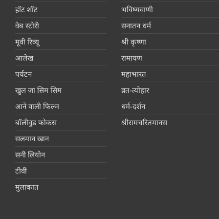
हॉट शॉट
भविष्यवाणी
वेब स्टोरी
सनातन धर्म
मूवी रिव्यू
श्री कृष्णा
आलेख
रामायण
पर्यटन
महाभारत
खुल जा सिम सिम
व्रत-त्योहार
आने वाली फिल्म
धर्म-दर्शन
बॉलीवुड फोकस
श्रीरामचरितमानस
सलमान खान
सनी लियोन
टीवी
मुलाकात