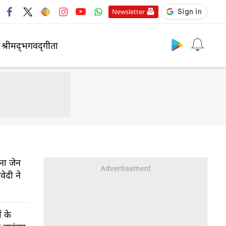
Newsletter
श्रीमद्‍भगवद्‍गीता
बना जेन
ेदी ने
ं के