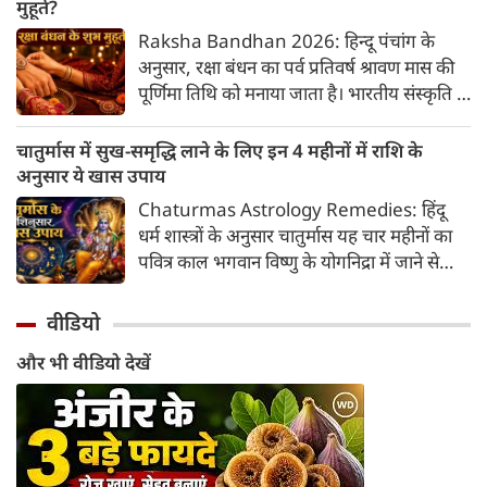
जब बुद्धि और संवाद का कारक ग्रह सीधी चाल
मुहूर्त?
चलेगा, तो जाहिर है आपकी सोच, बातचीत और
Raksha Bandhan 2026: हिन्दू पंचांग के
फैसलों की रफ्तार भी बदल जाएगी।
अनुसार, रक्षा बंधन का पर्व प्रतिवर्ष श्रावण मास की
पूर्णिमा तिथि को मनाया जाता है। भारतीय संस्कृति में
इसे मिठास और खुशियों का उत्सव माना गया है। यह
भाई-बहन के प्रेम का पावन पर्व है। यहां जानें रक्षा
चातुर्मास में सुख-समृद्धि लाने के लिए इन 4 महीनों में राशि के
बंधन 2026 कब है? जानें रक्षा बंधन 2026 की
अनुसार ये खास उपाय
तारीख...
Chaturmas Astrology Remedies: हिंदू
धर्म शास्त्रों के अनुसार चातुर्मास यह चार महीनों का
पवित्र काल भगवान विष्णु के योगनिद्रा में जाने से
प्रारंभ होकर देवउठनी एकादशी पर समाप्त होता है।
यदि आप अपनी राशि के अनुसार चातुर्मास में कुछ
वीडियो
विशेष उपाय करते हैं, तो जीवन में आ रही और घर में
और भी वीडियो देखें
सुख-समृद्धि का वास होता है। यहां जानें 12 राशियों
के लिए चातुर्मास के अचूक उपाय...