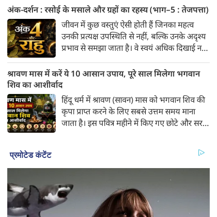
कामिका एकादशी का व्रत रखा जाएगा। आाइए
बुधादित्य राजयोग बनने से मुख्य रूप से इन 5
अंक-दर्शन : रसोई के मसाले और ग्रहों का रहस्य (भाग–5 : तेजपत्ता)
जानते हैं इस व्रत का महत्व, व्रत का पारण, महात्म्य,
राशियों के लिए अत्यंत शुभ और लाभदायक समय
जीवन में कुछ वस्तुएं ऐसी होती हैं जिनका महत्व
फल, पूजा विधि और पूजन करने का सटीक शुभ
की शुरुआत होती है। मेष, मिथुन, कर्क, कन्या और
उनकी प्रत्यक्ष उपस्थिति से नहीं, बल्कि उनके अदृश्य
मुहूर्त...
तुला।
प्रभाव से समझा जाता है। वे स्वयं अधिक दिखाई नहीं
देतीं, किंतु उनके बिना संपूर्ण व्यवस्था अधूरी प्रतीत
होती है। भारतीय रसोई का तेजपत्ता भी ऐसी ही एक
श्रावण मास में करें ये 10 आसान उपाय, पूरे साल मिलेगा भगवान
विलक्षण वनौषधि है। अधिकांश लोग उसे केवल
शिव का आशीर्वाद
पुलाव, सब्ज़ी या मसालों का एक सामान्य घटक
हिंदू धर्म में श्रावण (सावन) मास को भगवान शिव की
मानते हैं, किंतु भारतीय परंपरा में उसका स्थान केवल
कृपा प्राप्त करने के लिए सबसे उत्तम समय माना
स्वाद तक सीमित नहीं रहा। उसकी सुगंध, उसकी
जाता है। इस पवित्र महीने में किए गए छोटे और सरल
संरचना और उसका उपयोग सदियों से संरक्षण, शुद्धि
उपाय भी अतिशीघ्र शुभ फल प्रदान करते हैं। सावन
और शुभता के प्रतीक के रूप में देखा जाता रहा है।
के महीने में अपनाए जाने वाले 10 प्रमुख और आसान
उपाय।