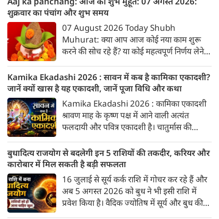
Aaj ka panchang: आज का शुभ मुहूर्त: 07 अगस्‍त 2026:
शुक्रवार का पंचांग और शुभ समय
07 August 2026 Today Shubh
Muhurat: क्या आप आज कोई नया काम शुरू
करने की सोच रहे हैं? या कोई महत्वपूर्ण निर्णय लेने
वाले हैं? ज्योतिष और पंचांग के अनुसार, किसी भी
शुभ कार्य को सही मुहूर्त में करने से सफलता की
Kamika Ekadashi 2026 : सावन में कब है कामिका एकादशी?
संभावना बढ़ जाती है। 'वेबदुनिया' आपके लिए लेकर
जानें क्यों खास है यह एकादशी, जानें पूजा विधि और कथा
आया है 07 अगस्‍त, 2026 का विशेष पंचांग और
Kamika Ekadashi 2026 : कामिका एकादशी
शुभ-अशुभ मुहूर्त।
श्रावण माह के कृष्ण पक्ष में आने वाली अत्यंत
फलदायी और पवित्र एकादशी है। चातुर्मास की
शुरुआत के बाद यह पहली एकादशी पड़ती है,
इसलिए सनातन धर्म में इसका विशेष महत्व है। यह
बुधादित्य राजयोग से बदलेगी इन 5 राशियों की तकदीर, करियर और
एकादशी भक्ति, आस्था और आत्म-शुद्धि का अद्भुत
कारोबार में मिल सकती है बड़ी सफलता
पर्व है। पौराणिक मान्यताओं के अनुसार, इस दिन
16 जुलाई से सूर्य कर्क राशि में गोचर कर रहे हैं और
भगवान विष्णु के 'उपेंद्र' स्वरूप की पूजा करने से
अब 5 अगस्त 2026 को बुध ने भी इसी राशि में
जाने-अनजाने में हुए पाप नष्ट हो जाते हैं और
प्रवेश किया है। वैदिक ज्योतिष में सूर्य और बुध की
मनोकामनाएं पूरी होती हैं। 9 अगस्त 2026 को
युति से बुधादित्य राजयोग बनता है। कर्क राशि में