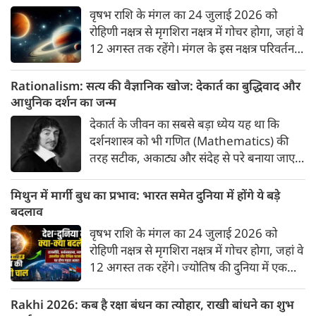
वृषभ राशि के मंगल का 24 जुलाई 2026 को
रोहिणी नक्षत्र से मृगशिरा नक्षत्र में गोचर होगा, जहां वे
12 अगस्त तक रहेंगे। मंगल के इस नक्षत्र परिवर्तन
के चलते 3 राशि के लोगों को 12 अगस्त तक रहना
होगा सावधान। चलिए जानते हैं कि किन राशि 3
Rationalism: सत्य की वैज्ञानिक खोज: देकार्त का बुद्धिवाद और
राशियों को रहना होगा सावधान।
आधुनिक दर्शन का जन्म
देकार्त के जीवन का सबसे बड़ा ध्येय यह था कि
दर्शनशास्त्र को भी गणित (Mathematics) की
तरह सटीक, अकाट्य और संदेह से परे बनाया जाए।
वे एक ऐसा सार्वभौमिक सत्य खोजना चाहते थे, जिस
पर कोई भी प्रश्नचिह्न न लगा सके। इसी विचार ने
मिथुन में मार्गी बुध का प्रभाव: भारत समेत दुनिया में होंगे ये बड़े
बुद्धिवाद (Rationalism) की नींव रखी। आइए,
बदलाव
देकार्त के इस अद्भुत दार्शनिक चिंतन के 4 प्रमुख
वृषभ राशि के मंगल का 24 जुलाई 2026 को
स्तंभों को गहराई से समझते हैं।
रोहिणी नक्षत्र से मृगशिरा नक्षत्र में गोचर होगा, जहां वे
12 अगस्त तक रहेंगे। ज्योतिष की दुनिया में एक
बड़ा हलचल भरा मोड़ आ चुका है- बुध ग्रह अपनी ही
प्रिय राशि मिथुन में सीधे (मार्गी) चलने लगे हैं। अब
Rakhi 2026: कब है रक्षा बंधन का त्योहार, राखी बांधने का शुभ