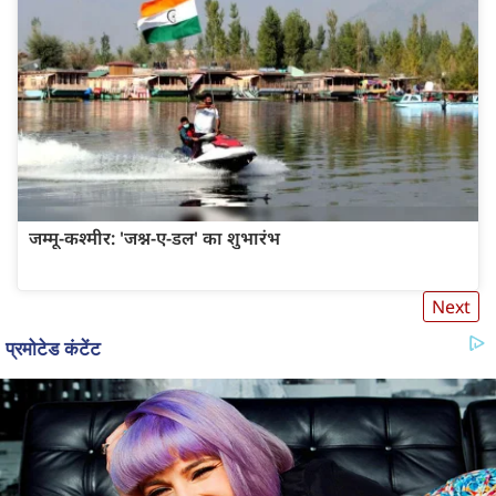
जम्मू-कश्मीर: 'जश्न-ए-डल' का शुभारंभ
Next