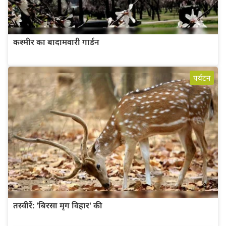
कश्मीर का बादामवारी गार्डन
पर्यटन
तस्वीरें: 'बिरसा मृग विहार' की