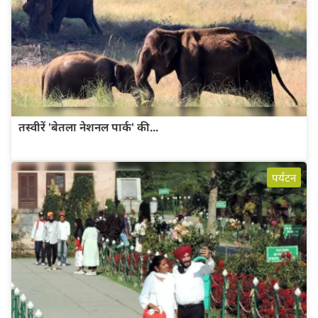
तस्वीरें 'बेतला नेशनल पार्क' की...
पर्यटन