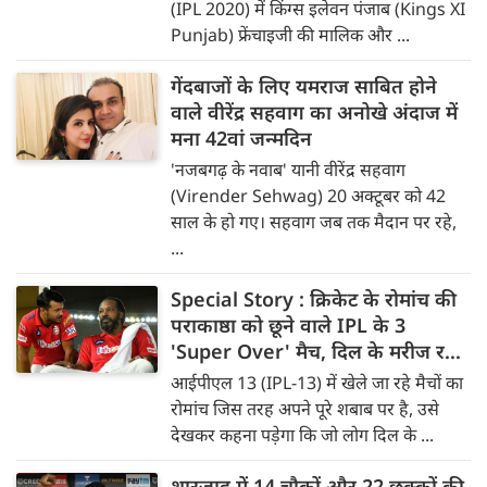
(IPL 2020) में किंग्स इलेवन पंजाब (Kings XI
Punjab) फ्रेंचाइजी की मालिक और ...
गेंदबाजों के लिए यमराज साबित होने
वाले वीरेंद्र सहवाग का अनोखे अंदाज में
मना 42वां जन्मदिन
'नजबगढ़ के नवाब' यानी वीरेंद्र सहवाग
(Virender Sehwag) 20 अक्टूबर को 42
साल के हो गए। सहवाग जब तक मैदान पर रहे,
...
Special Story : क्रिकेट के रोमांच की
पराकाष्ठा को छूने वाले IPL के 3
'Super Over' मैच, दिल के मरीज रहें
दूर...
आईपीएल 13 (IPL-13) में खेले जा रहे मैचों का
रोमांच जिस तरह अपने पूरे शबाब पर है, उसे
देखकर कहना पड़ेगा कि जो लोग दिल के ...
शारजाह में 14 चौकों और 22 छक्कों की