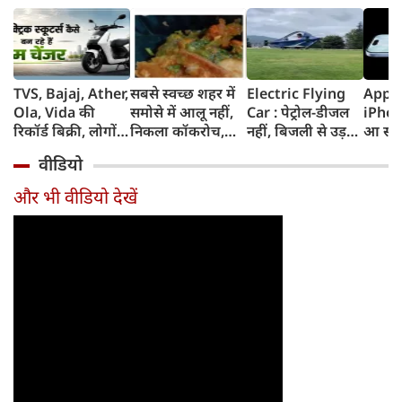
TVS, Bajaj, Ather,
सबसे स्‍वच्‍छ शहर में
Electric Flying
Apple
Ola, Vida की
समोसे में आलू नहीं,
Car : पेट्रोल-डीजल
iPhon
रिकॉर्ड बिक्री, लोगों
निकला कॉकरोच,
नहीं, बिजली से उड़ने
आ सकत
की पसंद क्यों बन रहे
लोग बोले यहां भी
की तैयारी, पहाड़ की
का पह
वीडियो
हैं Electric
CJP
समस्या से आया
iPhon
Scooters
आइडिया, छात्र ने
RAM
और भी वीडियो देखें
किया चमत्कार, चीन
5800m
के दावे को नकारा
समेत म
फीचर्स