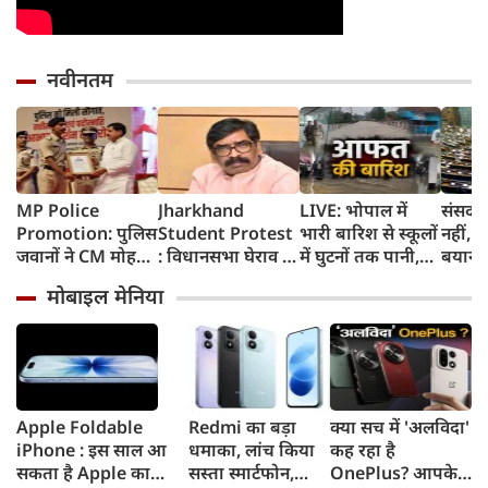
नवीनतम
MP Police
Jharkhand
LIVE: भोपाल में
संसद म
Promotion: पुलिस
Student Protest
भारी बारिश से स्कूलों
नहीं, 
जवानों ने CM मोहन
: विधानसभा घेराव के
में घुटनों तक पानी,
बयान 
यादव का जताया
दौरान छात्रों पर वाटर
मंगलवार को छुट्टी
भी नही
मोबाइल मेनिया
आभार, बोले-
कैनन और लाठीचार्ज,
कांग्रे
प्रमोशन से बढ़ा
CM हेमंत सोरेन बोले-
मांगों
हौसला, CM ने कही
'बातचीत से
नहीं
बड़ी बात
सुलझाएंगे मामला'
Apple Foldable
Redmi का बड़ा
क्या सच में 'अलविदा'
iPhone : इस साल आ
धमाका, लांच किया
कह रहा है
सकता है Apple का
सस्ता स्मार्टफोन,
OnePlus? आपके