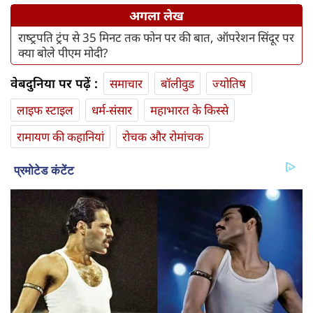
अगला लेख
राष्‍ट्रपति ट्रंप से 35 मिनट तक फोन पर की बात, ऑपरेशन सिंदूर पर
क्या बोले पीएम मोदी?
वेबदुनिया पर पढ़ें :
समाचार
बॉलीवुड
ज्योतिष
लाइफ स्‍टाइल
धर्म-संसार
महाभारत के किस्से
रामायण की कहानियां
रोचक और रोमांचक