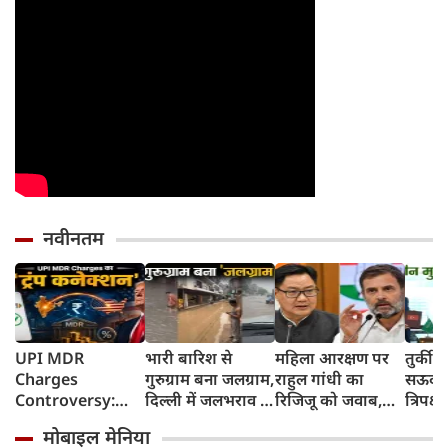
नवीनतम
UPI MDR
भारी बारिश से
महिला आरक्षण पर
तुर्की
Charges
गुरुग्राम बना जलग्राम,
राहुल गांधी का
सऊदी 
Controversy:
दिल्ली में जलभराव से
रिजिजू को जवाब,
त्रिपक्ष
UPI लेनदेन शुल्क में
जगह-जगह जाम
बोले- 2023 का
समझौ
मोबाइल मेनिया
'ट्रंप कनेक्शन' की
कानून बिना शर्त लागू