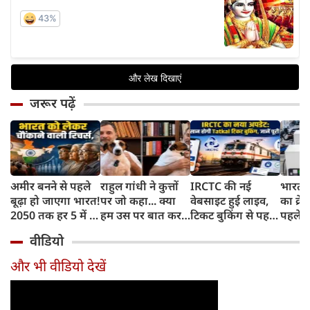
जरूर पढ़ें
अमीर बनने से पहले
राहुल गांधी ने कुत्तों
IRCTC की नई
भारत म
बूढ़ा हो जाएगा भारत!
पर जो कहा... क्या
वेबसाइट हुई लाइव,
का क्रे
2050 तक हर 5 में 1
हम उस पर बात कर
टिकट बुकिंग से पहले
पहले जा
भारतीय होगा 60
सकते हैं?
करना होगा ये जरूरी
वाहनों 
वीडियो
साल से ज्यादा उम्र का
काम, जानें पूरा
और इन
तरीका
और भी वीडियो देखें