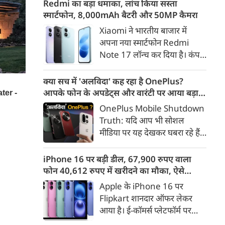
Redmi का बड़ा धमाका, लांच किया सस्ता
जिसके चलते कई प्रमुख मार्गों पर
है और इसी पीढ़ी के जनादेश की
स्मार्टफोन, 8,000mAh बैटरी और 50MP कैमरा
लंबा ट्रैफिक जाम लग गया। भारी
वजह से मौजूदा सरकार लंबे समय से
बारिश के कारण लोगों को अपने
Xiaomi ने भारतीय बाजार में
सत्ता में है।
गंतव्य तक पहुंचने में काफी परेशानी
अपना नया स्मार्टफोन Redmi
का सामना करना पड़ा।
Note 17 लॉन्च कर दिया है। कंपनी
ने इस फोन को TrueColour
AMOLED डिस्प्ले, 8,000mAh
क्या सच में 'अलविदा' कह रहा है OnePlus?
की बड़ी बैटरी और Qualcomm
आपके फोन के अपडेट्स और वारंटी पर आया बड़ा
Snapdragon चिपसेट के साथ
अपडेट
OnePlus Mobile Shutdown
पेश किया है। फोन में 50MP का मेन
Truth: यदि आप भी सोशल
कैमरा दिया गया है। इसके अलावा
मीडिया पर यह देखकर घबरा रहे हैं
Redmi Note 17 में Corning
कि "OnePlus मोबाइल बंद हो रहा
Gorilla Glass 7i प्रोटेक्शन,
है", तो थोड़ा ठहरिए! टेक वर्ल्ड में
iPhone 16 पर बड़ी डील, 67,900 रुपए वाला
IP65 रेटिंग और मजबूत चेसिस
किसी समय 'फ्लैगशिप किलर' के
फोन 40,612 रुपए में खरीदने का मौका, ऐसे
जैसे फीचर्स मिलते हैं।
नाम से मशहूर इस ब्रांड को लेकर
मिलेगा डिस्काउंट
Apple के iPhone 16 पर
इंटरनेट पर लगातार कयासबाजी का
Flipkart शानदार ऑफर लेकर
दौर जारी है।
आया है। ई-कॉमर्स प्लेटफॉर्म पर
iPhone 16 के 128GB मॉडल