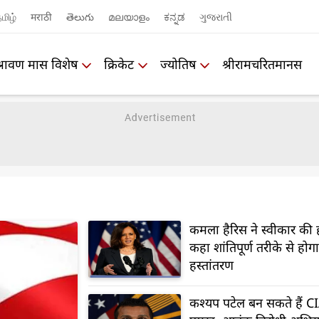
மிழ்
मराठी
తెలుగు
മലയാളം
ಕನ್ನಡ
ગુજરાતી
श्रावण मास विशेष
क्रिकेट
ज्योतिष
श्रीरामचरितमानस
कमला हैरिस ने स्वीकार की 
कहा शांतिपूर्ण तरीके से होगा
हस्तांतरण
कश्यप पटेल बन सकते हैं C