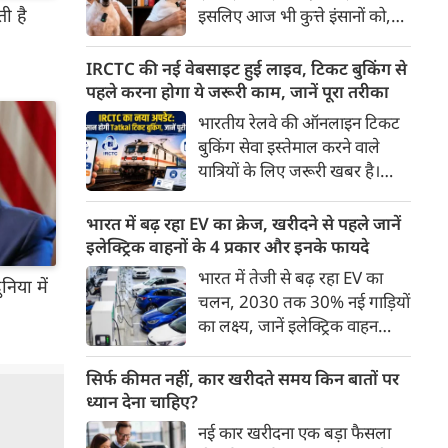
होती आबादी वाले देश की श्रेणी में
ती है
इसलिए आज भी कुत्ते इंसानों को,
पहुंच रहा है।
इंसानों से बेहतर समझते हैं। जब हम
भू-राजनीति से लेकर कृत्रिम
IRCTC की नई वेबसाइट हुई लाइव, टिकट बुकिंग से
बुद्धिमत्ता, जलवायु परिवर्तन से
पहले करना होगा ये जरूरी काम, जानें पूरा तरीका
लेकर क्रिकेट तक हर विषय पर
भारतीय रेलवे की ऑनलाइन टिकट
बहस कर सकते हैं, तो उस जीव पर
बुकिंग सेवा इस्तेमाल करने वाले
भी एक गंभीर चर्चा बनती है जिसने
यात्रियों के लिए जरूरी खबर है।
किसी भी सभ्यता से पहले इंसान का
IRCTC ने अपनी नई टिकट बुकिंग
साथ चुना था। दुर्भाग्य यह है कि
वेबसाइट का बीटा वर्जन लॉन्च कर
भारत में बढ़ रहा EV का क्रेज, खरीदने से पहले जानें
आज कुत्तों के बारे में हमारी राय पशु-
दिया है। करीब 24 साल पुराने
इलेक्ट्रिक वाहनों के 4 प्रकार और इनके फायदे
चिकित्सकों, व्यवहार वैज्ञानिकों या
इंटरफेस के बाद वेबसाइट को नए
भारत में तेजी से बढ़ रहा EV का
विशेषज्ञों से कम... और व्हाट्सऐप
ुनिया में
डिजाइन और कई नए फीचर्स के साथ
चलन, 2030 तक 30% नई गाड़ियों
यूनिवर्सिटी से ज़्यादा बनती है।
अपडेट किया गया है।
का लक्ष्य, जानें इलेक्ट्रिक वाहन
कितने प्रकार के होते हैं और क्या है
200 अरब रुपए का मौका
सिर्फ कीमत नहीं, कार खरीदते समय किन बातों पर
ध्यान देना चाहिए?
नई कार खरीदना एक बड़ा फैसला