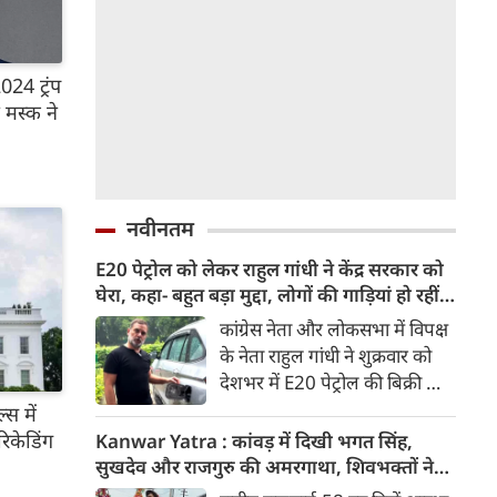
 मस्क ने
नवीनतम
E20 पेट्रोल को लेकर राहुल गांधी ने केंद्र सरकार को
घेरा, कहा- बहुत बड़ा मुद्दा, लोगों की गाड़ियां हो रहीं
खराब, BJP ने बताया खराब पटकथा
कांग्रेस नेता और लोकसभा में विपक्ष
के नेता राहुल गांधी ने शुक्रवार को
देशभर में E20 पेट्रोल की बिक्री को
लेकर केंद्र सरकार पर हमला तेज
्स में
कर दिया। उन्होंने E20 को ‘बहुत
रिकेडिंग
Kanwar Yatra : कांवड़ में दिखी भगत सिंह,
बड़ा मुद्दा’ बताते हुए आरोप लगाया
सुखदेव और राजगुरु की अमरगाथा, शिवभक्तों ने
कि इसके इस्तेमाल से वाहनों को
अनोखे अंदाज में दी श्रद्धांजलि