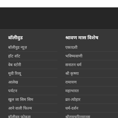
बॉलीवुड
श्रावण मास विशेष
बॉलीवुड न्यूज़
एकादशी
हॉट शॉट
भविष्यवाणी
वेब स्टोरी
सनातन धर्म
मूवी रिव्यू
श्री कृष्णा
आलेख
रामायण
पर्यटन
महाभारत
खुल जा सिम सिम
व्रत-त्योहार
आने वाली फिल्म
धर्म-दर्शन
बॉलीवुड फोकस
श्रीरामचरितमानस