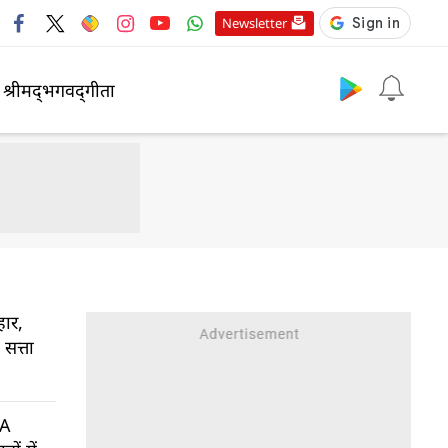
Newsletter
श्रीमद्‍भगवद्‍गीता
हार,
 सत्ता
IA