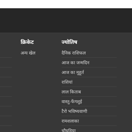
की कीमत सीधे डिस्काउंट के बाद
67,900 रुपए हो गई है। वहीं, अगर
ग्राहक एक्सचेंज ऑफर और चुनिंदा
बैंक कार्ड के डिस्काउंट का फायदा
उठाते हैं, तो इस फोन को प्रभावी तौर
पर सिर्फ 40,612 रुप में खरीदा जा
क्रिकेट
ज्योतिष
सकता है।
अन्य खेल
दैनिक राशिफल
आज का जन्मदिन
आज का मुहूर्त
राशियां
लाल किताब
वास्तु-फेंगशुई
टैरो भविष्यवाणी
रामशलाका
चौघड़िया