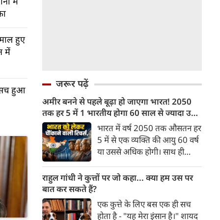
ों में
का
ामाल हुए
में
जरूर पढ़ें
: सच हुआ
अमीर बनने से पहले बूढ़ा हो जाएगा भारत! 2050
तक हर 5 में 1 भारतीय होगा 60 साल से ज्यादा उम्र
का
भारत में वर्ष 2050 तक औसतन हर
5 में से एक व्यक्ति की आयु 60 वर्ष
या उससे अधिक होगी। साथ ही
लगभग 10 में से 7 बुजुर्ग ग्रामीण
भारत में रहेंगे। ‘ट्रांसफॉर्म रूरल
राहुल गांधी ने कुत्तों पर जो कहा... क्या हम उस पर
इंडिया’ (टीआरआई) की रिचर्स के
बात कर सकते हैं?
अनुसार भारत विकसित देशों के
एक कुत्ते के लिए बस एक ही सच
विपरीत समृद्ध बनने से पहले ही वृद्ध
होता है - "यह मेरा इंसान है।" शायद