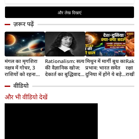
ज़रूर पढ़ें
मंगल का मृगशिरा
Rationalism: सत्य
मिथुन में मार्गी बुध का
Rakhi
नक्षत्र में गोचर, 3
की वैज्ञानिक खोज:
प्रभाव: भारत समेत
रक्षा ब
राशियों को रहना
देकार्त का बुद्धिवाद
दुनिया में होंगे ये बड़े
राखी ब
होगा 12 अगस्त तक
और आधुनिक दर्शन
बदलाव
मुहूर्त?
वीडियो
सावधान
का जन्म
और भी वीडियो देखें