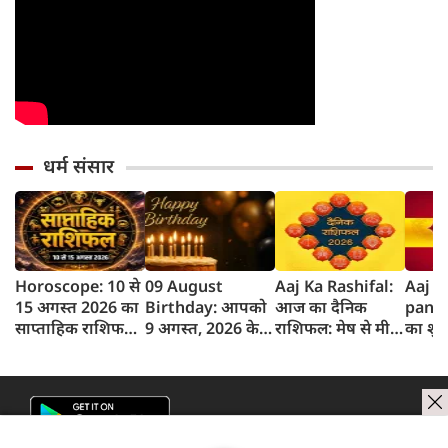
धर्म संसार
Horoscope: 10 से
09 August
Aaj Ka Rashifal:
Aaj k
15 अगस्त 2026 का
Birthday: आपको
आज का दैनिक
panc
साप्ताहिक राशिफल,
9 अगस्त, 2026 के
राशिफल: मेष से मीन
का शुभ 
जानें किस राशि को
लिए जन्मदिन की
तक 12 राशियों का
अगस्‍त
होगा लाभ और किसे
बधाई!
राशिफल (9 अगस्‍त,
का पं
नुकसान
2026)
समय