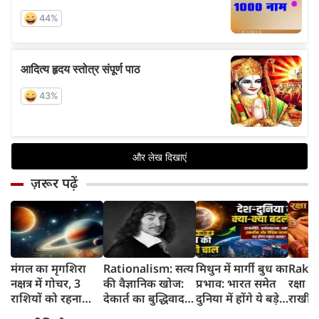
ज़रूर पढ़ें
मंगल का मृगशिरा
Rationalism: सत्य
मिथुन में मार्गी बुध का
Rakhi
नक्षत्र में गोचर, 3
की वैज्ञानिक खोज:
प्रभाव: भारत समेत
रक्षा ब
राशियों को रहना
देकार्त का बुद्धिवाद
दुनिया में होंगे ये बड़े
राखी ब
होगा 12 अगस्त तक
और आधुनिक दर्शन
बदलाव
मुहूर्त?