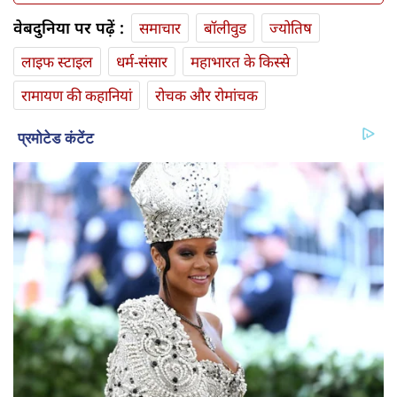
वेबदुनिया पर पढ़ें :
समाचार
बॉलीवुड
ज्योतिष
लाइफ स्‍टाइल
धर्म-संसार
महाभारत के किस्से
रामायण की कहानियां
रोचक और रोमांचक