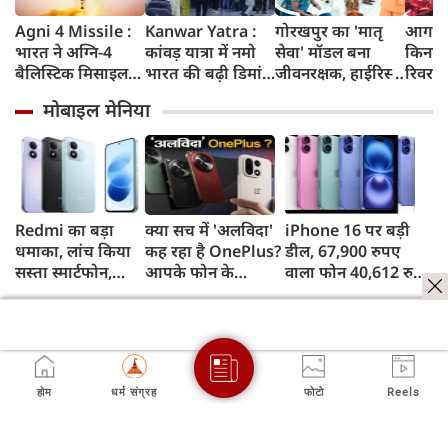
Agni 4 Missile :
Kanwar Yatra :
गोरखपुर का 'मातृ
आगरा म
भारत ने अग्नि-4
कांवड़ यात्रा में नमो
सेवा' मॉडल बना
किनारे
बैलिस्टिक मिसाइल
भारत की बढ़ी डिमांड,
जीवनरक्षक, हाईरिस्क
रिवर फ्
का सफल परीक्षण
गाजियाबाद समेत
गर्भवती महिलाओं के
करोड़ 
मोबाइल मेनिया
किया, 4,000 KM
कई स्टेशनों पर 50%
इलाज से बची 77
करेगी 
तक मारक क्षमता
तक बढ़ी यात्रियों की
जिंदगियां
मिलेंग
संख्या
सुविधा
Redmi का बड़ा
क्या सच में 'अलविदा'
iPhone 16 पर बड़ी
धमाका, लांच किया
कह रहा है OnePlus?
डील, 67,900 रुपए
सस्ता स्मार्टफोन,
आपके फोन के
वाला फोन 40,612 रुपए
8,000mAh बैटरी
अपडेट्स और वारंटी पर
में खरीदने का मौका, ऐसे
और 50MP कैमरा
आया बड़ा अपडेट
मिलेगा डिस्काउंट
होम
धर्म संग्रह
फोटो
Reels