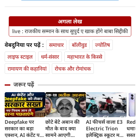
अगला लेख
live : राजकीय सम्मान के साथ सुपुर्द ए खाक होंगे बाबा सिद्दीकी
वेबदुनिया पर पढ़ें :
समाचार
बॉलीवुड
ज्योतिष
लाइफ स्‍टाइल
धर्म-संसार
महाभारत के किस्से
रामायण की कहानियां
रोचक और रोमांचक
जरूर पढ़ें
Deepfake पर
छोटे बेटे अबान की
AI फीचर्स वाला E3
Redmi
सरकार का बड़ा
मौत के बाद क्या
Electric Trion
धमाका
एक्शन, AI कंटेंट पर
सामने आएगी
इलेक्ट्रिक स्कूटर मचा
सस्ता स