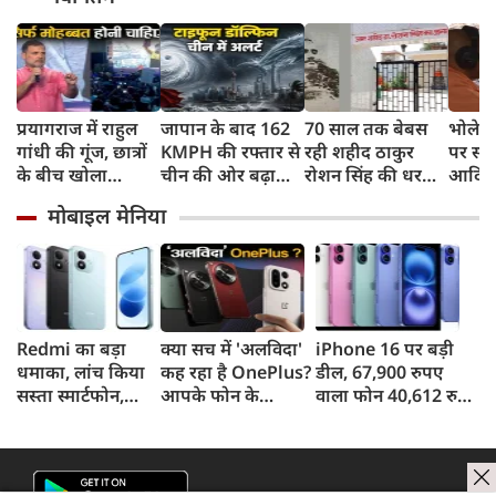
प्रयागराज में राहुल
जापान के बाद 162
70 साल तक बेबस
भोलेना
गांधी की गूंज, छात्रों
KMPH की रफ्तार से
रही शहीद ठाकुर
पर सी
के बीच खोला
चीन की ओर बढ़ा
रोशन सिंह की धरती,
आदित्य
रोजगार के '5 बंद
टाइफून डॉल्फिन, चीन
फिर CM योगी ने
पुष्पवर्
मोबाइल मेनिया
दरवाजों' का सच
में अलर्ट, बंदरगाह,
मिटा दिया तीन
स्कूल बंद, उड़ानें रद्द
पीढ़ियों का दर्द
Redmi का बड़ा
क्या सच में 'अलविदा'
iPhone 16 पर बड़ी
धमाका, लांच किया
कह रहा है OnePlus?
डील, 67,900 रुपए
सस्ता स्मार्टफोन,
आपके फोन के
वाला फोन 40,612 रुपए
8,000mAh बैटरी
अपडेट्स और वारंटी पर
में खरीदने का मौका, ऐसे
और 50MP कैमरा
आया बड़ा अपडेट
मिलेगा डिस्काउंट