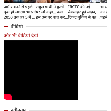
अमीर बनने से पहले
राहुल गांधी ने कुत्तों
IRCTC की नई
भारत म
बूढ़ा हो जाएगा भारत!
पर जो कहा... क्या
वेबसाइट हुई लाइव,
का क्रे
2050 तक हर 5 में 1
हम उस पर बात कर
टिकट बुकिंग से पहले
पहले जा
भारतीय होगा 60
सकते हैं?
करना होगा ये जरूरी
वाहनों 
वीडियो
साल से ज्यादा उम्र का
काम, जानें पूरा
और इन
तरीका
और भी वीडियो देखें
नवीनतम