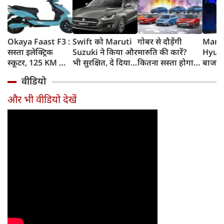
Okaya Faast F3 :
Swift को Maruti
गोबर से दौड़ेंगी
Marut
सस्ता इलेक्ट्रिक
Suzuki ने किया और
मारुति की कारें?
Hyund
स्कूटर, 125 KM की
भी सुरक्षित, दे दिया
कितना सस्ता होगा
बाजार 
रेंज, चोरी के डर को
यह महंगी कार वाला
चलाना? कितनी रहेगी
Elect
वीडियो
दूर करेगा खास फीचर
standard
सेफ? ऑटोमोबाइल
SUVs, 
feature
एक्सपर्ट्‍स के जवाब
होगा 
और भी वीडियो देखें
होगी 