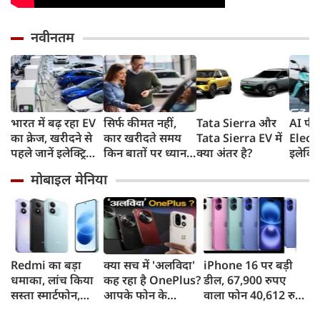
नवीनतम
भारत में बढ़ रहा EV
सिर्फ कीमत नहीं,
Tata Sierra और
AI फीच
का क्रेज, खरीदने से
कार खरीदते समय
Tata Sierra EV में
Elect
पहले जानें इलेक्ट्रिक
किन बातों पर ध्यान
क्या अंतर है?
इलेक्ट्
वाहनों के 4 प्रकार
देना चाहिए?
देगा 
मोबाइल मेनिया
और इनके फायदे
165km
8 साल 
वारंटी,
तो हो ज
Redmi का बड़ा
क्या सच में 'अलविदा'
iPhone 16 पर बड़ी
धमाका, लांच किया
कह रहा है OnePlus?
डील, 67,900 रुपए
सस्ता स्मार्टफोन,
आपके फोन के
वाला फोन 40,612 रुपए
8,000mAh बैटरी
अपडेट्स और वारंटी पर
में खरीदने का मौका, ऐसे