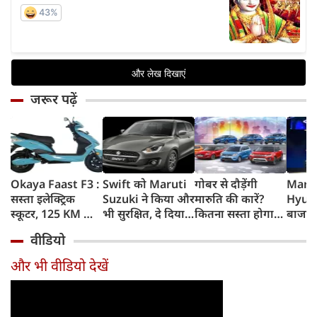
जरूर पढ़ें
Okaya Faast F3 :
Swift को Maruti
गोबर से दौड़ेंगी
Marut
सस्ता इलेक्ट्रिक
Suzuki ने किया और
मारुति की कारें?
Hyund
स्कूटर, 125 KM की
भी सुरक्षित, दे दिया
कितना सस्ता होगा
बाजार 
रेंज, चोरी के डर को
यह महंगी कार वाला
चलाना? कितनी रहेगी
Elect
वीडियो
दूर करेगा खास फीचर
standard
सेफ? ऑटोमोबाइल
SUVs, 
feature
एक्सपर्ट्‍स के जवाब
होगा 
और भी वीडियो देखें
होगी 