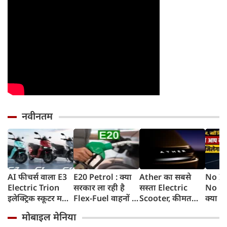
नवीनतम
AI फीचर्स वाला E3
E20 Petrol : क्या
Ather का सबसे
No In
Electric Trion
सरकार ला रही है
सस्ता Electric
No Fue
इलेक्ट्रिक स्कूटर मचा
Flex-Fuel वाहनों के
Scooter, कीमत
क्या है,
देगा तहलका,
लिए नई पॉलिसी?
सुनकर रह जाएंगे
क्यों 
मोबाइल मेनिया
165km तक की रेंज,
सरकार ने दिया बड़ा
हैरान, 120Km
लागू 