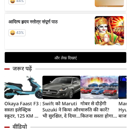
जरूर पढ़ें
Okaya Faast F3 :
Swift को Maruti
गोबर से दौड़ेंगी
Marut
सस्ता इलेक्ट्रिक
Suzuki ने किया और
मारुति की कारें?
Hyund
स्कूटर, 125 KM की
भी सुरक्षित, दे दिया
कितना सस्ता होगा
बाजार 
रेंज, चोरी के डर को
यह महंगी कार वाला
चलाना? कितनी रहेगी
Elect
वीडियो
दूर करेगा खास फीचर
standard
सेफ? ऑटोमोबाइल
SUVs, 