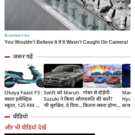
जरूर पढ़ें
Okaya Faast F3 :
Swift को Maruti
गोबर से दौड़ेंगी
Marut
सस्ता इलेक्ट्रिक
Suzuki ने किया और
मारुति की कारें?
Hyund
स्कूटर, 125 KM की
भी सुरक्षित, दे दिया
कितना सस्ता होगा
बाजार 
रेंज, चोरी के डर को
यह महंगी कार वाला
चलाना? कितनी रहेगी
Elect
वीडियो
दूर करेगा खास फीचर
standard
सेफ? ऑटोमोबाइल
SUVs, 
feature
एक्सपर्ट्‍स के जवाब
होगा 
और भी वीडियो देखें
होगी 