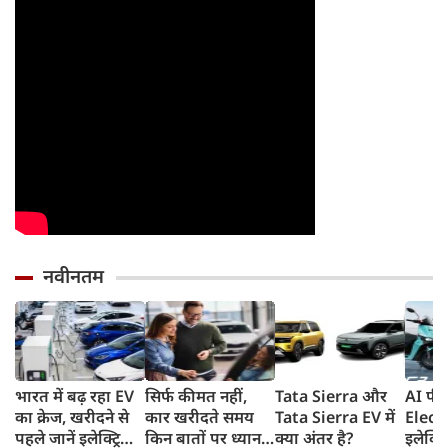
नवीनतम
भारत में बढ़ रहा EV
सिर्फ कीमत नहीं,
Tata Sierra और
AI फीच
का क्रेज, खरीदने से
कार खरीदते समय
Tata Sierra EV में
Elect
पहले जानें इलेक्ट्रिक
किन बातों पर ध्यान
क्या अंतर है?
इलेक्ट्