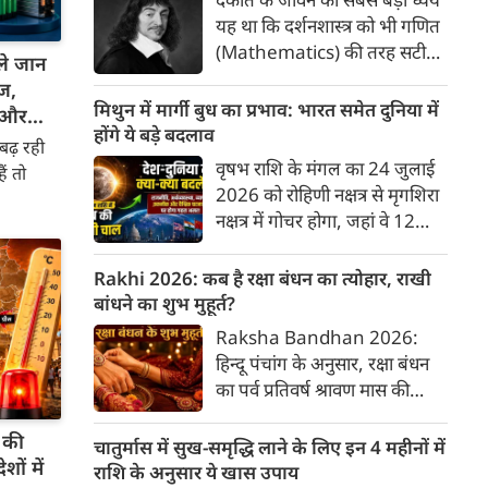
राशि 3 राशियों को रहना होगा
यह था कि दर्शनशास्त्र को भी गणित
सावधान।
(Mathematics) की तरह सटीक,
ले जान
अकाट्य और संदेह से परे बनाया
ंज,
जाए। वे एक ऐसा सार्वभौमिक सत्य
मिथुन में मार्गी बुध का प्रभाव: भारत समेत दुनिया में
क और
खोजना चाहते थे, जिस पर कोई भी
होंगे ये बड़े बदलाव
 बढ़ रही
प्रश्नचिह्न न लगा सके। इसी विचार ने
वृषभ राशि के मंगल का 24 जुलाई
ं तो
बुद्धिवाद (Rationalism) की नींव
2026 को रोहिणी नक्षत्र से मृगशिरा
रखी। आइए, देकार्त के इस अद्भुत
नक्षत्र में गोचर होगा, जहां वे 12
दार्शनिक चिंतन के 4 प्रमुख स्तंभों
अगस्त तक रहेंगे। ज्योतिष की
को गहराई से समझते हैं।
दुनिया में एक बड़ा हलचल भरा मोड़
Rakhi 2026: कब है रक्षा बंधन का त्योहार, राखी
आ चुका है- बुध ग्रह अपनी ही प्रिय
बांधने का शुभ मुहूर्त?
राशि मिथुन में सीधे (मार्गी) चलने लगे
Raksha Bandhan 2026:
हैं। अब जब बुद्धि और संवाद का
हिन्दू पंचांग के अनुसार, रक्षा बंधन
कारक ग्रह सीधी चाल चलेगा, तो
का पर्व प्रतिवर्ष श्रावण मास की
जाहिर है आपकी सोच, बातचीत
पूर्णिमा तिथि को मनाया जाता है।
और फैसलों की रफ्तार भी बदल
ं की
भारतीय संस्कृति में इसे मिठास और
चातुर्मास में सुख-समृद्धि लाने के लिए इन 4 महीनों में
जाएगी।
ों में
खुशियों का उत्सव माना गया है। यह
राशि के अनुसार ये खास उपाय