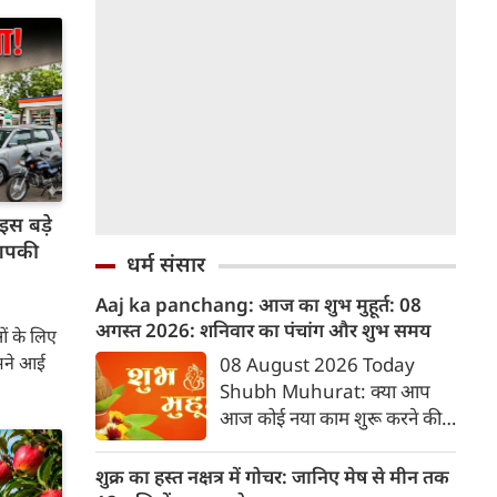
इस बड़े
 आपकी
धर्म संसार
Aaj ka panchang: आज का शुभ मुहूर्त: 08
अगस्‍त 2026: शनिवार का पंचांग और शुभ समय
ं के लिए
मने आई
08 August 2026 Today
Shubh Muhurat: क्या आप
आज कोई नया काम शुरू करने की
सोच रहे हैं? या कोई महत्वपूर्ण निर्णय
लेने वाले हैं? ज्योतिष और पंचांग के
शुक्र का हस्त नक्षत्र में गोचर: जानिए मेष से मीन तक