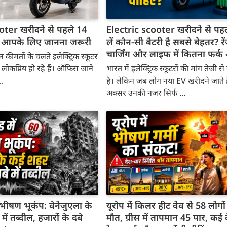
oter खरीदने से पहले 14
Electric scooter खरीदने से पह
जो आपके लिए जानना जरूरी
लें कौन-सी बैटरी है सबसे बेहतर? रे
चार्जिंग और लाइफ में कितना फर्
ल कीमतों के चलते इलेक्ट्रिक स्कूटर
कैसे करें चेक
े लोकप्रिय हो रहे हैं। ऑफिस जाने
भारत में इलेक्ट्रिक स्कूटरों की मांग तेजी से
..
है। लेकिन जब लोग नया EV खरीदने जाते है
अक्सर उनकी नजर सिर्फ ...
2 भीषण भूकंप: वेनेजुएला के
यूरोप में किलर हीट वेव से 58 लोगो
ं तब्दील, हजारों के दबे
मौत, ग्रीस में तापमान 45 पार, कई देश