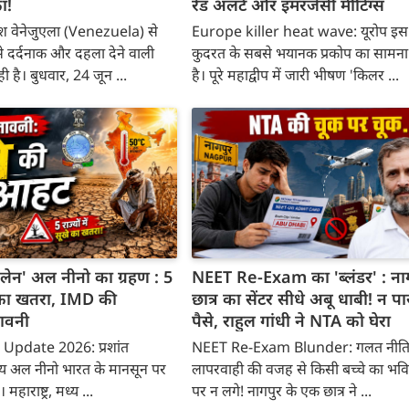
ा!
रेड अलर्ट और इमरजेंसी मीटिंग्स
ेश वेनेजुएला (Venezuela) से
Europe killer heat wave: यूरोप इ
 दर्दनाक और दहला देने वाली
कुदरत के सबसे भयानक प्रकोप का सामना
 है। बुधवार, 24 जून ...
है। पूरे महाद्वीप में जारी भीषण 'किलर ...
लेन' अल नीनो का ग्रहण : 5
NEET Re-Exam का 'ब्लंडर' : नाग
खे का खतरा, IMD की
छात्र का सेंटर सीधे अबू धाबी! न पा
ावनी
पैसे, राहुल गांधी ने NTA को घेरा
pdate 2026: प्रशांत
NEET Re-Exam Blunder: गलत नीति
रिय अल नीनो भारत के मानसून पर
लापरवाही की वजह से किसी बच्चे का भविष
महाराष्ट्र, मध्य ...
पर न लगे! नागपुर के एक छात्र ने ...