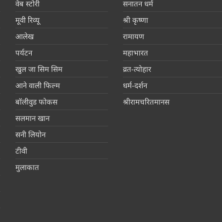
वेब स्टोरी
सनातन धर्म
मूवी रिव्यू
श्री कृष्णा
आलेख
रामायण
पर्यटन
महाभारत
खुल जा सिम सिम
व्रत-त्योहार
आने वाली फिल्म
धर्म-दर्शन
बॉलीवुड फोकस
श्रीरामचरितमानस
सलमान खान
सनी लियोन
टीवी
मुलाकात