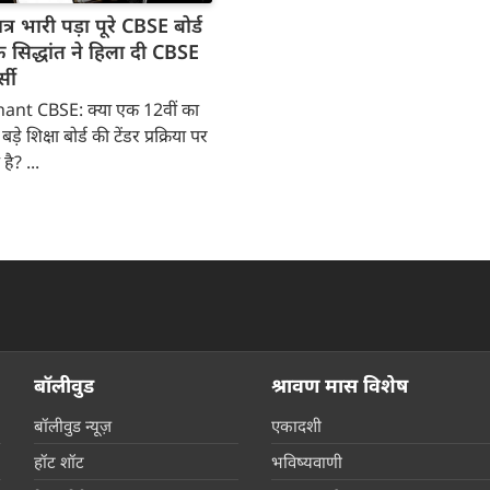
र भारी पड़ा पूरे CBSE बोर्ड
क सिद्धांत ने हिला दी CBSE
्सी
ant CBSE: क्या एक 12वीं का
ड़े शिक्षा बोर्ड की टेंडर प्रक्रिया पर
ै? ...
next news
बॉलीवुड
श्रावण मास विशेष
बॉलीवुड न्यूज़
एकादशी
हॉट शॉट
भविष्यवाणी