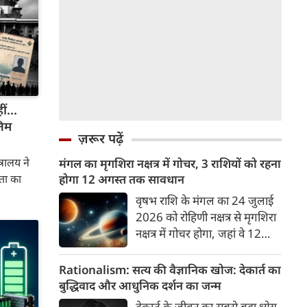
ं...
िम
ज़रूर पढ़ें
रालय ने
मंगल का मृगशिरा नक्षत्र में गोचर, 3 राशियों को रहना
कता का
होगा 12 अगस्त तक सावधान
वृषभ राशि के मंगल का 24 जुलाई
2026 को रोहिणी नक्षत्र से मृगशिरा
नक्षत्र में गोचर होगा, जहां वे 12
अगस्त तक रहेंगे। मंगल के इस नक्षत्र
परिवर्तन के चलते 3 राशि के लोगों
Rationalism: सत्य की वैज्ञानिक खोज: देकार्त का
को 12 अगस्त तक रहना होगा
बुद्धिवाद और आधुनिक दर्शन का जन्म
सावधान। चलिए जानते हैं कि किन
देकार्त के जीवन का सबसे बड़ा ध्येय