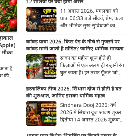
अनुसार, किसी भी शुभ कार्य को सही
12 राशियों पर क्या होगा असर
मुहूर्त में करने से सफलता की
11 अगस्त 2026, मंगलवार को
संभावना बढ़ जाती है। 'वेबदुनिया'
प्रातः 06:33 बजे सौंदर्य, प्रेम, कला
आपके लिए लेकर आया है 08
और भौतिक सुख-सुविधाओं का
अगस्‍त, 2026 का विशेष पंचांग
कारक ग्रह 'शुक्र' उत्तराफाल्गुनी
और शुभ-अशुभ मुहूर्त।
महाकाल
नक्षत्र के चतुर्थ पद से निकलकर हस्त
कांवड़ यात्रा 2026: किस पेड़ के नीचे से गुजरने पर
 (Apple)
नक्षत्र के प्रथम पद में प्रवेश करेगा।
कांवड़ मानी जाती है खंडित? जानिए धार्मिक मान्यता
ा मौका
हस्त नक्षत्र के स्वामी चंद्रमा हैं, जो
सावन का महीना शुरू होते ही
मन और भावनाओं का प्रतिनिधित्व
फिज़ाओं में एक अलग ही रूहानी रंग
आता है,
करते हैं। सौंदर्य के कारक शुक्र का
घुल जाता है। हर तरफ गूँजते 'बोल
श की ...
चंद्रमा के नक्षत्र में प्रवेश सभी 12
बम' के जयकारे और भगवा रंग में
राशियों के जीवन में रचनात्मकता,
रंगे श्रद्धालुओं का सैलाब इस बात
हरतालिका तीज 2026: सिंधारा दोज से होती है व्रत
आर्थिक स्थिति और व्यक्तिगत
की गवाही देता है कि कांवड़ यात्रा
की शुरुआत, जानिए इसका धार्मिक महत्व
संबंधों पर गहरा प्रभाव डालेगा।
महज़ एक सफ़र नहीं, बल्कि महादेव
Sindhara Dooj 2026: वर्ष
के प्रति अटूट आस्था का इम्तिहान है।
2026 में सिंधारा दूज श्रावण शुक्ल
मीलों पैदल चलकर पवित्र नदियों का
द्वितीया 14 अगस्त 2026 शुक्रवार
जल शिव धाम तक पहुँचाना जितना
को है। यह पर्व हरियाली तीज से ठीक
कठिन है, उतना ही कड़ा है इस यात्रा
एक दिन पहले मनाया जाता है।
श्रावण मास विशेष: शिवलिंग पर कितने प्रकार के