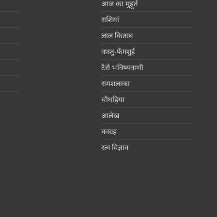
आज का मुहूर्त
राशियां
लाल किताब
वास्तु-फेंगशुई
टैरो भविष्यवाणी
रामशलाका
चौघड़िया
आलेख
नवग्रह
रत्न विज्ञान