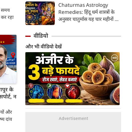
भाई-बहन के प्रेम का पावन पर्व है।
Chaturmas Astrology
यहां जानें रक्षा बंधन 2026 कब है?
स समय
Remedies: हिंदू धर्म शास्त्रों के
जानें रक्षा बंधन 2026 की तारीख...
 कर रहा
अनुसार चातुर्मास यह चार महीनों का
पवित्र काल भगवान विष्णु के
योगनिद्रा में जाने से प्रारंभ होकर
वीडियो
देवउठनी एकादशी पर समाप्त होता
और भी वीडियो देखें
है। यदि आप अपनी राशि के अनुसार
चातुर्मास में कुछ विशेष उपाय करते
हैं, तो जीवन में आ रही और घर में
सुख-समृद्धि का वास होता है। यहां
जानें 12 राशियों के लिए चातुर्मास के
अचूक उपाय...
पुर के
सपोर्ट, न
यों और
्य दांव