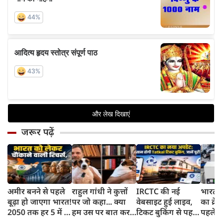
जरूर पढ़ें
अमीर बनने से पहले
राहुल गांधी ने कुत्तों
IRCTC की नई
भारत म
बूढ़ा हो जाएगा भारत!
पर जो कहा... क्या
वेबसाइट हुई लाइव,
का क्रे
2050 तक हर 5 में 1
हम उस पर बात कर
टिकट बुकिंग से पहले
पहले जा