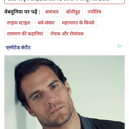
वेबदुनिया पर पढ़ें :
समाचार
बॉलीवुड
ज्योतिष
लाइफ स्‍टाइल
धर्म-संसार
महाभारत के किस्से
रामायण की कहानियां
रोचक और रोमांचक