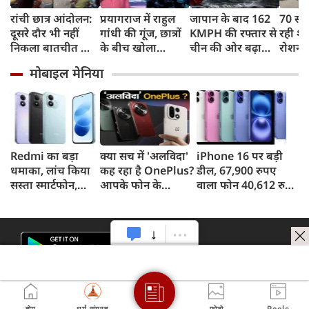
रांची छात्र आंदोलन:
प्रयागराज में राहुल
जापान के बाद 162
70 सा
दूसरे दौर भी नहीं
गांधी की गूंज, छात्रों
KMPH की रफ्तार से
रही शह
निकला बातचीत का
के बीच खोला
चीन की ओर बढ़ा
रोशन स
कोई नतीजा, MLA
रोजगार के '5 बंद
टाइफून डॉल्फिन, चीन
फिर C
मोबाइल मेनिया
जयराम महतो ने
दरवाजों' का सच
में अलर्ट, बंदरगाह,
मिटा द
किया अनशन का
स्कूल बंद, उड़ानें रद्द
पीढ़ियो
ऐलान
Redmi का बड़ा
क्या सच में 'अलविदा'
iPhone 16 पर बड़ी
धमाका, लांच किया
कह रहा है OnePlus?
डील, 67,900 रुपए
सस्ता स्मार्टफोन,
आपके फोन के
वाला फोन 40,612 रुपए
8,000mAh बैटरी
अपडेट्स और वारंटी पर
में खरीदने का मौका, ऐसे
और 50MP कैमरा
आया बड़ा अपडेट
मिलेगा डिस्काउंट