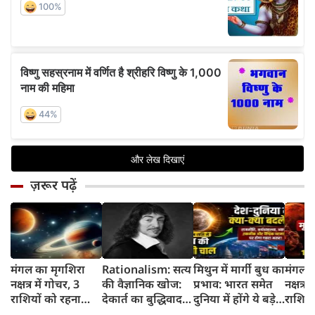
ज़रूर पढ़ें
मंगल का मृगशिरा
Rationalism: सत्य
मिथुन में मार्गी बुध का
मंगल क
नक्षत्र में गोचर, 3
की वैज्ञानिक खोज:
प्रभाव: भारत समेत
नक्षत्र म
राशियों को रहना
देकार्त का बुद्धिवाद
दुनिया में होंगे ये बड़े
राशियो
होगा 12 अगस्त तक
और आधुनिक दर्शन
बदलाव
चमकेग