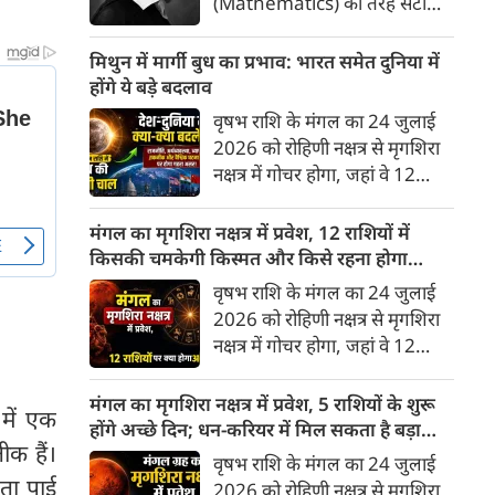
(Mathematics) की तरह सटीक,
अकाट्य और संदेह से परे बनाया
जाए। वे एक ऐसा सार्वभौमिक सत्य
मिथुन में मार्गी बुध का प्रभाव: भारत समेत दुनिया में
खोजना चाहते थे, जिस पर कोई भी
होंगे ये बड़े बदलाव
प्रश्नचिह्न न लगा सके। इसी विचार ने
वृषभ राशि के मंगल का 24 जुलाई
बुद्धिवाद (Rationalism) की नींव
2026 को रोहिणी नक्षत्र से मृगशिरा
रखी। आइए, देकार्त के इस अद्भुत
नक्षत्र में गोचर होगा, जहां वे 12
दार्शनिक चिंतन के 4 प्रमुख स्तंभों को
अगस्त तक रहेंगे। ज्योतिष की दुनिया
गहराई से समझते हैं।
में एक बड़ा हलचल भरा मोड़ आ चुका
मंगल का मृगशिरा नक्षत्र में प्रवेश, 12 राशियों में
है- बुध ग्रह अपनी ही प्रिय राशि मिथुन
किसकी चमकेगी किस्मत और किसे रहना होगा
में सीधे (मार्गी) चलने लगे हैं। अब जब
सावधान?
वृषभ राशि के मंगल का 24 जुलाई
बुद्धि और संवाद का कारक ग्रह सीधी
2026 को रोहिणी नक्षत्र से मृगशिरा
चाल चलेगा, तो जाहिर है आपकी
नक्षत्र में गोचर होगा, जहां वे 12
सोच, बातचीत और फैसलों की रफ्तार
अगस्त तक रहेंगे। मंगल के इस नक्षत्र
भी बदल जाएगी।
परिवर्तन के चलते मेष से लेकर मीन
मंगल का मृगशिरा नक्षत्र में प्रवेश, 5 राशियों के शुरू
में एक
तक किन राशियों के लिए शुभ और
होंगे अच्छे दिन; धन-करियर में मिल सकता है बड़ा
ीक हैं।
किनके लिए है अशुभ। ज्योतिष शास्त्र
लाभ
वृषभ राशि के मंगल का 24 जुलाई
में मंगल को ऊर्जा, साहस, पराक्रम
मता पाई
2026 को रोहिणी नक्षत्र से मृगशिरा