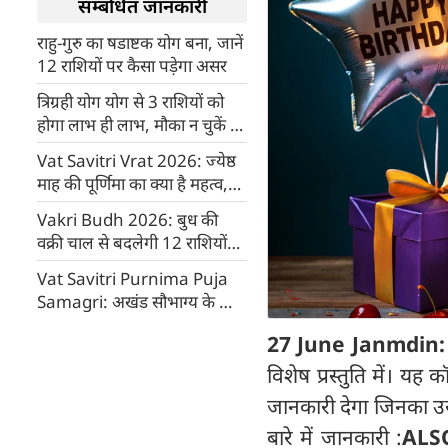
सम्बंधित जानकारी
राहु-गुरु का षडाष्टक योग बना, जानें
12 राशियों पर कैसा पड़ेगा असर
त्रिग्रही योग योग से 3 राशियों को
होगा लाभ ही लाभ, मौका न चुकें 3
उपाय करें
Vat Savitri Vrat 2026: ज्येष्ठ
माह की पूर्णिमा का क्या है महत्व,
पढ़िए पौराणिक कथा
Vakri Budh 2026: बुध की
वक्री चाल से बदलेगी 12 राशियों
की किस्मत, जानें आपका हाल
Vat Savitri Purnima Puja
Samagri: अखंड सौभाग्य के लिए
बरगद पूजा में बेहद जरूरी हैं ये
27 June Janmdin
चीजें, देखें फुल चेकलिस्ट
विशेष प्रस्तुति में। यह
जानकारी देगा जिनका उस 
बारे में जानकारी :
ALS