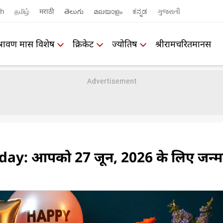
sh
தமிழ்
मराठी
తెలుగు
മലയാളം
ಕನ್ನಡ
ગુજરાતી
श्रावण मास विशेष
क्रिकेट
ज्योतिष
श्रीरामचरितमानस
day: आपको 27 जून, 2026 के लिए जन्म