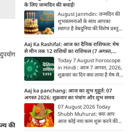
तीन प्रमुख ग्रहों का एक साथ आना
के लिए जन्मदिन की बधाई!
बहुत ही दुर्लभ और फलदायी माना
August Janmdin: जन्मदिन की
जाता है, क्योंकि यहाँ गुरु उच्च के
शुभकामनाओं के साथ आपका
होते हैं तथा सूर्य-बुध के मिलने से
स्वागत है वेबदुनिया की विशेष प्रस्तुति
'बुधादित्य राजयोग' का निर्माण भी
में। यह कॉलम नियमित रूप से उन
होता है। इस त्रिग्रही योग के प्रभाव से
पाठकों के व्यक्तित्व और भविष्य के
Aaj Ka Rashifal: आज का दैनिक राशिफल: मेष
6 राशियों की किस्मत चमकने वाली है
बारे में जानकारी देगा जिनका उस
से मीन तक 12 राशियों का राशिफल (7 अगस्‍त,
सदुपयोग
और उन्हें करियर, नौकरी तथा व्यापार
दिनांक को जन्मदिन होगा। पेश है
2026)
Today 7 August horoscope
में अभूतपूर्व लाभ मिलने के संकेत हैं।
दिनांक 7 को जन्मे व्यक्तियों के बारे
in Hindi : आज 7 अगस्‍त, 2026,
आइए जानते हैं वे भाग्यशाली राशियां
में जानकारी :
शुक्रवार का दिन क्या लाया है मेष से
कौन-सी हैं।
लेकर मीन राशि के लिए, यहां जानें
डेली होरोस्कोप के अनुसार वेबदुनिया
Aaj ka panchang: आज का शुभ मुहूर्त: 07
पर दैनिक राशिफल के बारे में एकदम
अगस्‍त 2026: शुक्रवार का पंचांग और शुभ समय
सटीक जानकारी...
07 August 2026 Today
Shubh Muhurat: क्या आप
आज कोई नया काम शुरू करने की
ज्य की
सोच रहे हैं? या कोई महत्वपूर्ण निर्णय