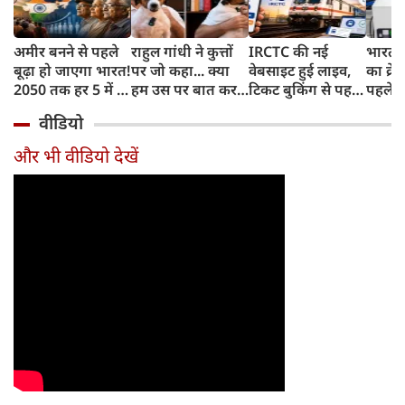
अमीर बनने से पहले
राहुल गांधी ने कुत्तों
IRCTC की नई
भारत म
बूढ़ा हो जाएगा भारत!
पर जो कहा... क्या
वेबसाइट हुई लाइव,
का क्रे
2050 तक हर 5 में 1
हम उस पर बात कर
टिकट बुकिंग से पहले
पहले जा
भारतीय होगा 60
सकते हैं?
करना होगा ये जरूरी
वाहनों 
वीडियो
साल से ज्यादा उम्र का
काम, जानें पूरा
और इन
तरीका
और भी वीडियो देखें