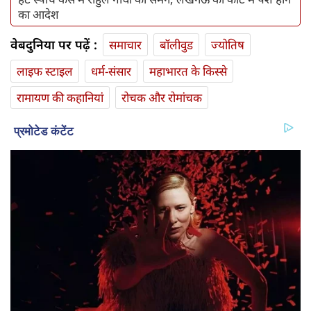
का आदेश
वेबदुनिया पर पढ़ें :
समाचार
बॉलीवुड
ज्योतिष
लाइफ स्‍टाइल
धर्म-संसार
महाभारत के किस्से
रामायण की कहानियां
रोचक और रोमांचक