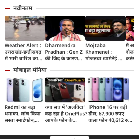
नवीनतम
Weather Alert :
Dharmendra
Mojtaba
मैं आज
उत्तराखंड-छत्तीसगढ़
Pradhan : Gen Z
Khamenei :
दौलत 
में भारी बारिश का
की जिद के कारण
मोजतबा खामेनेई की
करुंगा, 
ऑरेंज अलर्ट, दिल्ली
झेलनी पड़ी परेशानी,
किसी भी पल हो
फंसे हैं
मोबाइल मेनिया
में हल्की बारिश, जानें
ताकत को नहीं किया
सकती है मौत,
रील नशा
IMD का ताजा
जा सकता
इजराइली मीडिया के
गूंज में
अपडेट
नजरअंदाज, बोले पूर्व
दावे के बीच सामने
गांधी
शिक्षा मंत्री धर्मेंद्र
आया वीडियो, कैसी है
प्रधान
ईरान के सुप्रीम लीडर
की हालत
Redmi का बड़ा
क्या सच में 'अलविदा'
iPhone 16 पर बड़ी
धमाका, लांच किया
कह रहा है OnePlus?
डील, 67,900 रुपए
सस्ता स्मार्टफोन,
आपके फोन के
वाला फोन 40,612 रुपए
8,000mAh बैटरी
अपडेट्स और वारंटी पर
में खरीदने का मौका, ऐसे
और 50MP कैमरा
आया बड़ा अपडेट
मिलेगा डिस्काउंट