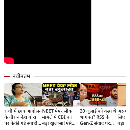
नवीनतम
रांची में छात्र आंदोलन
NEET पेपर लीक
20 जुलाई को कहां थे
असम बा
के दौरान नेहा बोरा
मामले में CBI का
भागवत? RSS के
लिए हे
पर फेंकी गई स्याही,
बड़ा खुलासा! ऐसे
Gen-Z संवाद पर
बड़ा ऐ
बोलीं- आंसू गैस और
चुराए गए थे सवाल,
CJP प्रमुख दीपके का
सरकार 