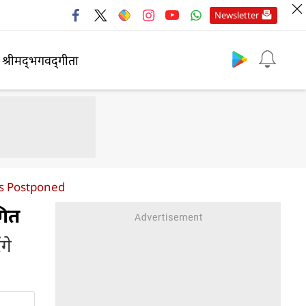
Newsletter
श्रीमद्‍भगवद्‍गीता
es Postponed
गित
गे