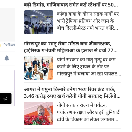
किया। रक्षा मंत्रालय के मुताबिक, यह
बढ़ी डिमांड, गाजियाबाद समेत कई स्टेशनों पर 50%
परीक्षण स्ट्रैटेजिक फोर्सेज कमांड
तक बढ़ी यात्रियों की संख्या
कांवड़ यात्रा के दौरान सड़क मार्गों पर
(SFC) और रक्षा अनुसंधान एवं
भारी ट्रैफिक प्रतिबंध और जाम के
विकास संगठन (DRDO) की ओर से
बीच दिल्ली-मेरठ नमो भारत कॉरिडोर
किया गया।
लाखों यात्रियों के लिए सबसे भरोसेमंद
परिवहन विकल्प बनकर उभरा है।
गोरखपुर का 'मातृ सेवा' मॉडल बना जीवनरक्षक,
तेज़, समयबद्ध और आरामदायक
हाईरिस्क गर्भवती महिलाओं के इलाज से बची 77
सफर के चलते कॉरिडोर के कई
जिंदगियां
योगी सरकार का मातृ मृत्यु दर कम
स्टेशनों पर यात्रियों की संख्या में 40
करने के लिए ट्रायल के तौर पर
से 50 प्रतिशत तक बढ़ गई है।
गोरखपुर में चलाया जा रहा पायलट
प्रोजेक्ट पूरे प्रदेश के लिए नजीर
बनकर उभरा है। मुख्यमंत्री योगी
आगरा में यमुना किनारे बनेगा भव्य रिवर फ्रंट पार्क,
आदित्यनाथ के निर्देश पर पायलट
3.46 करोड़ रुपए खर्च करेगी योगी सरकार; मिलेंगी ये
प्रोजेक्ट ‘मातृ सेवा’ का लक्ष्य हाई
खास सुविधाएं
योगी सरकार राज्य में पर्यटन,
रिस्क गर्भवती केसों को तुरंत बड़े
पर्यावरण संरक्षण और शहरी बुनियादी
अस्पतालों में रेफर कर बचाना है।
ढांचे के विकास को लेकर लगातार
ऐतिहासिक कदम उठा रही है। इसी