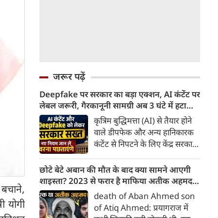
जरूर पढ़ें
Deepfake पर सरकार का बड़ा एक्शन, AI कंटेंट पर
लेबल जरूरी, गैरकानूनी सामग्री अब 3 घंटे में हटानी
होगी, नए नियम जान लें वरना पछताएंगे
कृत्रिम बुद्धिमत्ता (AI) से तैयार होने
वाले डीपफेक और अन्य हानिकारक
कंटेंट से निपटने के लिए केंद्र सरकार
ने नियामक व्यवस्था को और सख्त
किया है। सरकार ने AI से तैयार कंटेंट
छोटे बेटे अबान की मौत के बाद क्या सामने आएगी
पर स्पष्ट लेबल और पहचान योग्य
शाइस्ता? 2023 से फरार है माफिया अतीक अहमद
न बचाने,
मेटाडेटा उपलब्ध कराना अनिवार्य
की पत्नी
death of Aban Ahmed son
किया है। साथ ही, सरकारी या
ी योगी
of Atiq Ahmed: प्रयागराज में
न्यायालय के आदेश के आधार पर