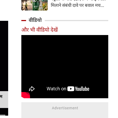
इसके अलावा Redmi Note 17 में
मिलाने संबंधी दावे पर बवाल मच
Corning Gorilla Glass 7i
गया। मोदी सरकार में मंत्री राम मोहन
प्रोटेक्शन, IP65 रेटिंग और मजबूत
नायडू किंजरापु ने इसका खंडन करते
वीडियो
चेसिस जैसे फीचर्स मिलते हैं।
हुए कहा कि सरकार की एटीएफ में
और भी वीडियो देखें
इथेनॉल मिलाने की कोई योजना नहीं
है।
यम