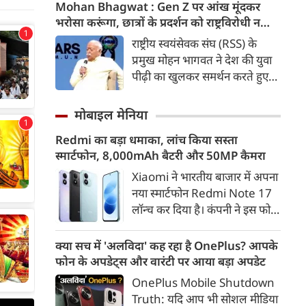
कड़ी में अब ताजनगरी में यमुना नदी
Mohan Bhagwat : Gen Z पर आंख मूंदकर
के किनारों को खूबसूरत, प्रदूषण मुक्त
भरोसा करूंगा, छात्रों के प्रदर्शन को राष्ट्रविरोधी न
और उपयोगी बनाने की बड़ी तैयारी
बताएं, RSS प्रमुख मोहन भागवत का बड़ा बयान, चीन
राष्ट्रीय स्वयंसेवक संघ (RSS) के
शुरू हो गई है। आगरा के झलकारी
और पाकिस्तान को लेकर क्या कहा
प्रमुख मोहन भागवत ने देश की युवा
बाई चौराहे से लेकर वेदांत मंदिर के
पीढ़ी का खुलकर समर्थन करते हुए
पास यमुना किनारे (यमुना बैंक साइड)
कहा कि वह Gen Z पर आंख
एक नए और भव्य पार्क का विकास
मूंदकर भरोसा करेंगे। उन्होंने कहा कि
मोबाइल मेनिया
किया जा रहा है।
विरोध-प्रदर्शन में शामिल होने वाले
Redmi का बड़ा धमाका, लांच किया सस्ता
छात्रों को राष्ट्रविरोधी नहीं कहा जाना
स्मार्टफोन, 8,000mAh बैटरी और 50MP कैमरा
चाहिए। युवाओं की बात को दबाने के
बजाय उनके साथ संवाद के जरिए
Xiaomi ने भारतीय बाजार में अपना
उनकी चिंताओं को समझने की
नया स्मार्टफोन Redmi Note 17
जरूरत है।
लॉन्च कर दिया है। कंपनी ने इस फोन
को TrueColour AMOLED
डिस्प्ले, 8,000mAh की बड़ी बैटरी
क्या सच में 'अलविदा' कह रहा है OnePlus? आपके
और Qualcomm Snapdragon
फोन के अपडेट्स और वारंटी पर आया बड़ा अपडेट
चिपसेट के साथ पेश किया है। फोन में
OnePlus Mobile Shutdown
50MP का मेन कैमरा दिया गया है।
Truth: यदि आप भी सोशल मीडिया