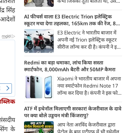
 प्रतिशत
कभी जिसकी तूती बोलती थी, उस
गैरकानूनी जानकारी हटाने की
पूर्व सांसद और माफिया अतीक
्र सिंह
समयसीमा 36 घंटे से घटाकर 3 घंटे
अहमद के कुनबे पर कानून और
AI फीचर्स वाला E3 Electric Trion इलेक्ट्रिक
 आदेशों
कर दी गई है।
किस्मत की दोहरी मार पड़ रही है।
स्कूटर मचा देगा तहलका, 165km तक की रेंज, 8
जिस झांसी जिले में अप्रैल 2023 में
साल की बैटरी वारंटी, कीमत जानेंगे तो हो जाएंगे
E3 Electric ने भारतीय बाजार में
अतीक के एनकाउंटर में मारे गए बेटे
हैरान
अपनी नई Trion इलेक्ट्रिक स्कूटर
असद की सांसें थमी थीं, उसी झांसी में
सीरीज लॉन्च कर दी है। कंपनी ने इसे
अब उसके छोटे बेटे अबान की भीषण
तीन वेरिएंट C1, C1x और C2 में
सड़क दुर्घटना में जान चली गई है।
पेश किया है। Trion की शुरुआती
Redmi का बड़ा धमाका, लांच किया सस्ता
कीमत 99,999 रुपए (एक्स-शोरूम,
स्मार्टफोन, 8,000mAh बैटरी और 50MP कैमरा
बेंगलुरु) रखी गई है। फिलहाल इसकी
Xiaomi ने भारतीय बाजार में अपना
बुकिंग बेंगलुरु के ग्राहकों के लिए
नया स्मार्टफोन Redmi Note 17
कंपनी की आधिकारिक वेबसाइट के
लॉन्च कर दिया है। कंपनी ने इस फोन
जरिए शुरू की गई है। आने वाले समय
को TrueColour AMOLED
 पब्लिक
में इसे दूसरे शहरों में भी उपलब्ध
डिस्प्ले, 8,000mAh की बड़ी बैटरी
ATF में इथेनॉल मिलाएगी सरकार! केजरीवाल के दावे
कराया जाएगा।
और Qualcomm Snapdragon
पर क्या बोले उड्डयन मंत्री किंजरापु?
 संसदीय
चिपसेट के साथ पेश किया है। फोन में
आप नेता अरविंद केजरीवाल द्वारा
सिंग के
50MP का मेन कैमरा दिया गया है।
पेट्रोल के बाद एटीएफ में भी इथेनॉल