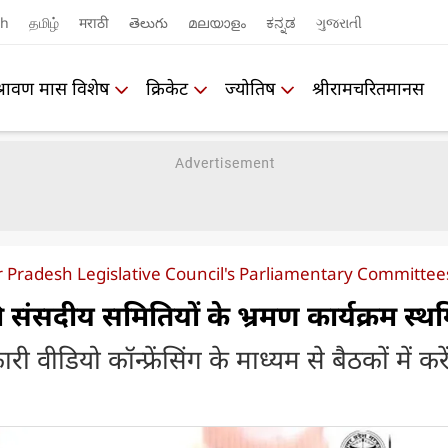
sh
தமிழ்
मराठी
తెలుగు
മലയാളം
ಕನ್ನಡ
ગુજરાતી
श्रावण मास विशेष
क्रिकेट
ज्योतिष
श्रीरामचरितमानस
ar Pradesh Legislative Council's Parliamentary Committe
संसदीय समितियों के भ्रमण कार्यक्रम स्थ
 वीडियो कॉन्फ्रेंसिंग के माध्यम से बैठकों में करें