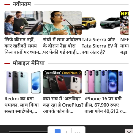
नवीनतम
सिर्फ कीमत नहीं,
रांची में छात्र आंदोलन
Tata Sierra और
NEET 
कार खरीदते समय
के दौरान नेहा बोरा
Tata Sierra EV में
मामले 
किन बातों पर ध्यान
पर फेंकी गई स्याही,
क्या अंतर है?
बड़ा ख
देना चाहिए?
बोलीं- आंसू गैस और
चुराए 
मोबाइल मेनिया
पेलेट से नहीं डरे, इससे
हैरान 
भी नहीं डरेंगे
तरीका
Redmi का बड़ा
क्या सच में 'अलविदा'
iPhone 16 पर बड़ी
धमाका, लांच किया
कह रहा है OnePlus?
डील, 67,900 रुपए
सस्ता स्मार्टफोन,
आपके फोन के
वाला फोन 40,612 रुपए
8,000mAh बैटरी
अपडेट्स और वारंटी पर
में खरीदने का मौका, ऐसे
और 50MP कैमरा
आया बड़ा अपडेट
मिलेगा डिस्काउंट