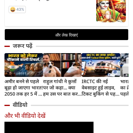
जरूर पढ़ें
अमीर बनने से पहले
राहुल गांधी ने कुत्तों
IRCTC की नई
भारत म
बूढ़ा हो जाएगा भारत!
पर जो कहा... क्या
वेबसाइट हुई लाइव,
का क्रे
2050 तक हर 5 में 1
हम उस पर बात कर
टिकट बुकिंग से पहले
पहले जा
भारतीय होगा 60
सकते हैं?
करना होगा ये जरूरी
वाहनों 
वीडियो
साल से ज्यादा उम्र का
काम, जानें पूरा
और इन
तरीका
और भी वीडियो देखें