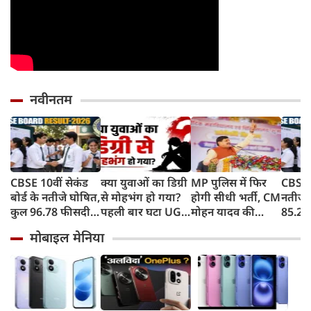
नवीनतम
CBSE 10वीं सेकंड
क्या युवाओं का डिग्री
MP पुलिस में फिर
CBSE 1
बोर्ड के नतीजे घोषित,
से मोहभंग हो गया?
होगी सीधी भर्ती, CM
नतीजे 
कुल 96.78 फीसदी
पहली बार घटा UG
मोहन यादव की
85.20% 
छात्र हुए उत्‍तीर्ण, यहां
कॉलेजों में एडमिशन;
खिलाड़ियों को बड़ी
पास, ल
मोबाइल मेनिया
चेक करें अपनी
हैरान कर देगी वजह!
सौगात
मारी ब
मार्कशीट