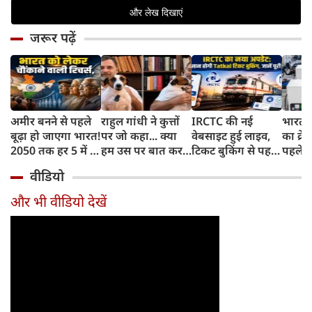
जरूर पढ़ें
अमीर बनने से पहले
राहुल गांधी ने कुत्तों
IRCTC की नई
भारत म
बूढ़ा हो जाएगा भारत!
पर जो कहा... क्या
वेबसाइट हुई लाइव,
का क्रे
2050 तक हर 5 में 1
हम उस पर बात कर
टिकट बुकिंग से पहले
पहले जा
भारतीय होगा 60
सकते हैं?
करना होगा ये जरूरी
वाहनों 
वीडियो
साल से ज्यादा उम्र का
काम, जानें पूरा
और इन
तरीका
और भी वीडियो देखें