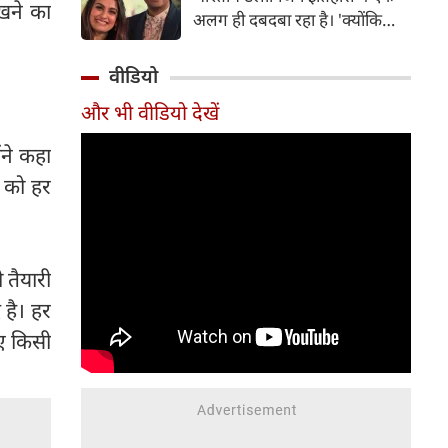
शामिल हैं। उनकी ब्रांड वैल्यू का
खने का
अलग ही दबदबा रहा है। 'क्योंकि
आकलन उनके ब्रांड एंडोर्समेंट
सास भी कभी बहू थी' और 'कसौटी
पोर्टफोलियो और सोशल मीडिया पर
जिंदगी की' से लेकर 'कहानी घर-घर
वीडियो
उनकी मौजूदगी के आधार पर किया
की' तक, इन धारावाहिकों ने कई
गया है।
और भी वीडियो देखें
कलाकारों को घर-घर में पहचान
दिलाई। इन्हीं लोकप्रिय शोज में से एक
ंने कहा
'कहानी घर-घर की' में साक्षी तंवर की
म को हर
ऑनस्क्रीन बेटी 'श्रुति' का किरदार
निभाकर एक्ट्रेस टीना पारेख ने दर्शकों
के दिलों में अपनी खास जगह बनाई
थी।
 तैयारी
 है। हर
ए किसी