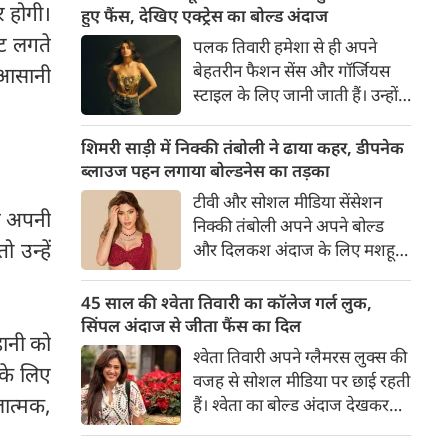
र होगी।
का बेसब्री से इंतजार करते हैं। इस बार
हुए फैंस, देखिए एक्ट्रेस का बोल्ड अंदाज
सनी लियोनी ने मालदीव वेकेशन से
नट लगते
पलक तिवारी हमेशा से ही अपने
अपनी कुछ बोल्ड तस्वीरें शेयर की है।
बेहतरीन फैशन सेंस और गॉर्जियस
ं आसानी
स्टाइल के लिए जानी जाती हैं। उन्होंने
अपनी दिलकश अदाओं से एक बार
फिर फैंस का दिल जीत लिया है।
शिमरी साड़ी में निक्की तंबोली ने ढाया कहर, डीपनेक
पलक ने एक बेहद यूनीक और
ब्लाउज पहन लगाया बोल्डनेस का तड़का
स्टाइलिश गोल्डन कॉर्सेट टॉप में
टीवी और सोशल मीडिया सेंसेशन
अपनी कुछ तस्वीरें शेयर की है।
ने अपनी
निक्की तंबोली अपने अपने बोल्ड
 उन्हें
और दिलकश अंदाज के लिए मशहूर
हैं। वह अपनी सिजलिंग अदाओं से
इंटरनेट पर तहलका मचाती रहती हैं।
45 साल की श्वेता तिवारी का कॉलेज गर्ल लुक,
इस बार निक्की ने मरून कलर की
सिंपल अंदाज से जीता फैंस का दिल
ानी को
साड़ी में अपनी कुछ सुपर सिजलिंग
श्वेता तिवारी अपने ग्लैमरस लुक्स की
तस्वीरें शेयर की है। खूबसूरत शिमरी
 के लिए
वजह से सोशल मीडिया पर छाई रहती
साड़ी में निक्की की अदाएं देखने
ात्मक,
हैं। श्वेता का बोल्ड अंदाज देखकर
लायक है।
अंदाजा लगाना मुश्किल है कि वह दो