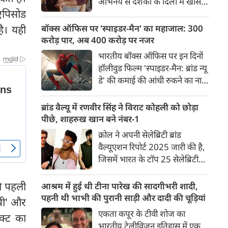
अभिनय से दर्शकों के दिलों में खास
नारायण की।
एपिसोड
जगह बनाने वाले अभिनेता विक्रांत
मैसी के फैंस के लिए एक बेहद
है। यही
बॉक्स ऑफिस पर 'स्पाइडर-मैन' का महाजाल: 300
शानदार खबर सामने आई है।
करोड़ पार, अब 400 करोड़ पर नजर
नेटफ्लिक्स की लोकप्रिय रोमांटिक
भारतीय बॉक्स ऑफिस पर इन दिनों
वेब सीरीज 'मुसाफिर कैफे' के दूसरे
हॉलीवुड फिल्म 'स्पाइडर-मैन: ब्रांड न्यू
सीजन की आधिकारिक पुष्टि कर दी
डे' की कमाई की आंधी रुकने का नाम
गई है।
नहीं ले रही है। सिनेमाघरों में इस
सुपरहीरो ने ऐसा जाला बुना है कि
ब्रांड वैल्यू में रणवीर सिंह ने विराट कोहली को छोड़ा
दर्शक खुद-ब-खुद खींचे चले आ रहे
पीछे, शाहरुख खान बने नंबर-1
हैं। अपने ऐतिहासिक एक्सटेंडेड वीकेंड
क्रोल ने अपनी सेलेब्रिटी ब्रांड
के बाद, आम वर्किंग डेज (सोमवार
वैल्यूएशन रिपोर्ट 2025 जारी की है,
और मंगलवार) में भी फिल्म का
जिसमें भारत के टॉप 25 सेलेब्रिटी
शानदार प्रदर्शन जारी है।
ब्रांड्स की कुल वैल्यू 2 अरब अमेरिकी
डॉलर आंकी गई है। यह पिछले साल
की पहली
आश्रम में हुई थी टीना पारेख की सादगीभरी शादी,
के मुकाबले 3.7 फीसदी कम है।
पहनी थी भाभी की पुरानी साड़ी और दादी की चूड़ियां
पी' और
रिपोर्ट के मुताबिक, इस लिस्ट में 13
एकता कपूर के टीवी शोज का
क्ट का
पुरुष और 12 महिला सेलेब्रिटीज
भारतीय टेलीविजन इतिहास में एक