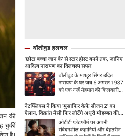
बॉलीवुड हलचल
'छोटा बच्चा जान के' से स्टार होस्ट बनने तक, जानिए
आदित्य नारायण का दिलचस्प सफर
बॉलीवुड के मशहूर सिंगर उदित
नारायण के घर जब 6 अगस्त 1987
को एक नन्हें मेहमान की किलकारी
गूंजी, तो शायद ही किसी ने सोचा
होगा कि यह बालक आगे चलकर
नेटफ्लिक्स ने किया 'मुसाफिर कैफे सीजन 2' का
अपनी बहुमुखी प्रतिभा से हर उम्र के
ऐलान, विक्रांत मैसी फिर लौटेंगे अधूरी मोहब्बत की
रंजन की
दर्शकों का दिल जीत लेगा। हम बात
कहानी पूरी करने
ओटीटी प्लेटफॉर्म पर अपनी
ह चुकीं
कर रहे हैं जाने-माने सिंगर, एक्टर और
संवेदनशील कहानियों और बेहतरीन
टीवी के सबसे चहेते होस्ट आदित्य
केत है।