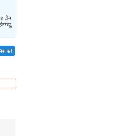
यह टीम
ंटरव्यू,
िक करें