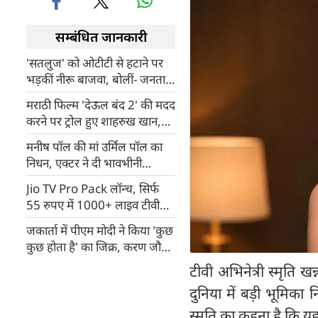
सम्बंधित जानकारी
'सतलुज' को ओटीटी से हटाने पर
भड़कीं नीरू बाजवा, बोलीं- जनता
को सच जानने का अधिकार
मराठी फिल्म 'देऊल बंद 2' की मदद
करने पर ट्रोल हुए शाहरुख खान,
निर्देशक बोले- हिंदू-मुसलमान कहां
मनीष पॉल की मां उर्मिल पॉल का
से आया?
निधन, एक्टर ने दी भावभीनी
श्रद्धांजलि
Jio TV Pro Pack लॉन्च, सिर्फ
55 रुपए में 1000+ लाइव टीवी
चैनल, OTT और प्रीमियम फीचर्स
जकार्ता में पीएम मोदी ने किया 'कुछ
का मिलेगा फायदा
कुछ होता है' का जिक्र, करण जौहर
हुए भावुक
टीवी अभिनेत्री स्मृति 
दुनिया में बड़ी भूमिका 
स्मृति का कहना है कि यह