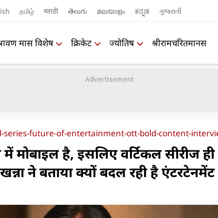
ish
தமிழ்
मराठी
తెలుగు
മലയാളം
ಕನ್ನಡ
ગુજરાતી
श्रावण मास विशेष
क्रिकेट
ज्योतिष
श्रीरामचरितमानस
l-series-future-of-entertainment-ott-bold-content-interv
 में मोबाइल है, इसलिए वर्टिकल सीरीज ही
ि खन्ना ने बताया क्यों बदल रही है एंटरटेनमें