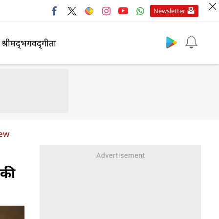
Newsletter
श्रीमद्‍भगवद्‍गीता
iew
ट की