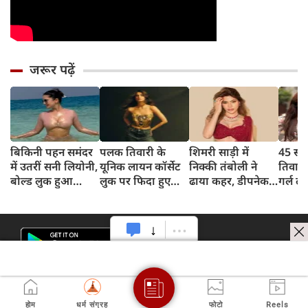
जरूर पढ़ें
बिकिनी पहन समंदर
पलक तिवारी के
शिमरी साड़ी में
45 साल
में उतरीं सनी लियोनी,
यूनिक लायन कॉर्सेट
निक्की तंबोली ने
तिवार
बोल्ड लुक हुआ
लुक पर फिदा हुए
ढाया कहर, डीपनेक
गर्ल ल
वायरल
फैंस, देखिए एक्ट्रेस
ब्लाउज पहन लगाया
अंदाज 
का बोल्ड अंदाज
बोल्डनेस का तड़का
का दि
होम
धर्म संग्रह
फोटो
Reels