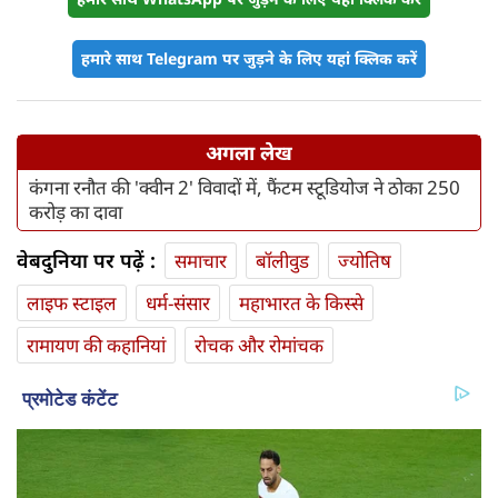
हमारे साथ Telegram पर जुड़ने के लिए यहां क्लिक करें
अगला लेख
कंगना रनौत की 'क्वीन 2' विवादों में, फैंटम स्टूडियोज ने ठोका 250
करोड़ का दावा
वेबदुनिया पर पढ़ें :
समाचार
बॉलीवुड
ज्योतिष
लाइफ स्‍टाइल
धर्म-संसार
महाभारत के किस्से
रामायण की कहानियां
रोचक और रोमांचक