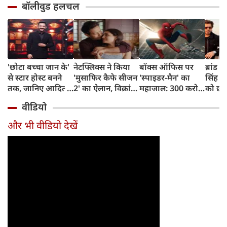
बॉलीवुड हलचल
'छोटा बच्चा जान के'
नेटफ्लिक्स ने किया
बॉक्स ऑफिस पर
ब्रांड व
से स्टार होस्ट बनने
'मुसाफिर कैफे सीजन
'स्पाइडर-मैन' का
सिंह न
तक, जानिए आदित्य
2' का ऐलान, विक्रांत
महाजाल: 300 करोड़
को छोड
नारायण का दिलचस्प
मैसी फिर लौटेंगे
पार, अब 400 करोड़
शाहरु
वीडियो
सफर
अधूरी मोहब्बत की
पर नजर
नंबर-1
कहानी पूरी करने
और भी वीडियो देखें