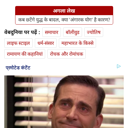
अगला लेख
कब छ्टेंगे युद्ध के बादल, क्या 'अंगारक योग' है कारण?
वेबदुनिया पर पढ़ें :
समाचार
बॉलीवुड
ज्योतिष
लाइफ स्‍टाइल
धर्म-संसार
महाभारत के किस्से
रामायण की कहानियां
रोचक और रोमांचक