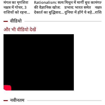
मंगल का मृगशिरा
Rationalism: सत्य
मिथुन में मार्गी बुध का
मंगल क
नक्षत्र में गोचर, 3
की वैज्ञानिक खोज:
प्रभाव: भारत समेत
नक्षत्र म
राशियों को रहना
देकार्त का बुद्धिवाद
दुनिया में होंगे ये बड़े
राशियो
होगा 12 अगस्त तक
और आधुनिक दर्शन
बदलाव
चमकेग
वीडियो
सावधान
का जन्म
किसे र
सावधा
और भी वीडियो देखें
नवीनतम