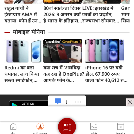
राहुल गांधी ने
80वां स्वतंत्रता दिवस
LIVE: झारखंड में
Gen Z
इंस्टाग्राम AMA में
2026: 9 अगस्त क्यों
छात्रों का प्रदर्शन,
भागवत
बताया, कौन हैं उनका
है भारत के इतिहास
राज्यसभा सोमवार
सियास
पसंदीदा नेता?
का सबसे अहम दिन?
तक स्थगित
प्रियंक
मोबाइल मेनिया
जानिए भारत छोड़ो
छात्रों
आंदोलन की कहानी
सर्टिफ
जरूरत 
Redmi का बड़ा
क्या सच में 'अलविदा'
iPhone 16 पर बड़ी
धमाका, लांच किया
कह रहा है OnePlus?
डील, 67,900 रुपए
सस्ता स्मार्टफोन,
आपके फोन के
वाला फोन 40,612 रुपए
8,000mAh बैटरी
अपडेट्स और वारंटी पर
में खरीदने का मौका, ऐसे
और 50MP कैमरा
आया बड़ा अपडेट
मिलेगा डिस्काउंट