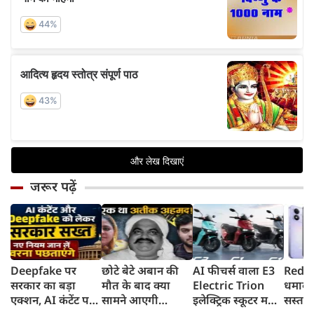
जरूर पढ़ें
Deepfake पर
छोटे बेटे अबान की
AI फीचर्स वाला E3
Redmi
सरकार का बड़ा
मौत के बाद क्या
Electric Trion
धमाका
एक्शन, AI कंटेंट पर
सामने आएगी
इलेक्ट्रिक स्कूटर मचा
सस्ता स