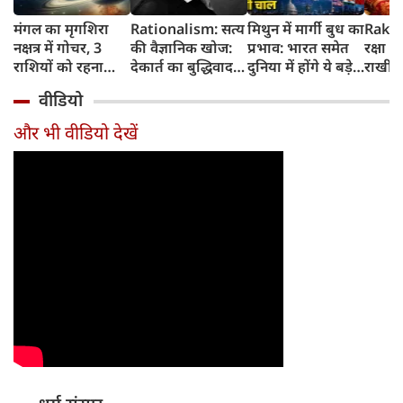
मंगल का मृगशिरा
Rationalism: सत्य
मिथुन में मार्गी बुध का
Rakhi
नक्षत्र में गोचर, 3
की वैज्ञानिक खोज:
प्रभाव: भारत समेत
रक्षा ब
राशियों को रहना
देकार्त का बुद्धिवाद
दुनिया में होंगे ये बड़े
राखी ब
होगा 12 अगस्त तक
और आधुनिक दर्शन
बदलाव
मुहूर्त?
वीडियो
सावधान
का जन्म
और भी वीडियो देखें