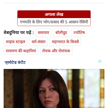
अगला लेख
गणपति के लिए भोग/प्रसाद की 5 आसान रेसिपी
वेबदुनिया पर पढ़ें :
समाचार
बॉलीवुड
ज्योतिष
लाइफ स्‍टाइल
धर्म-संसार
महाभारत के किस्से
रामायण की कहानियां
रोचक और रोमांचक