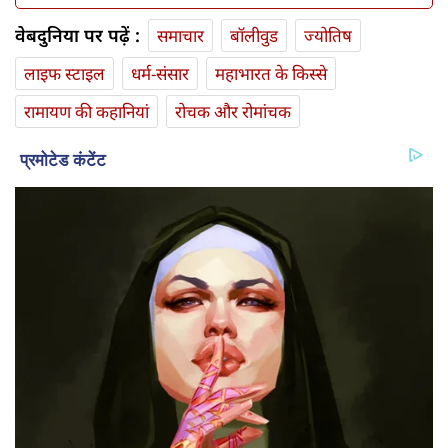
वेबदुनिया पर पढ़ें :
समाचार
बॉलीवुड
ज्योतिष
लाइफ स्‍टाइल
धर्म-संसार
महाभारत के किस्से
रामायण की कहानियां
रोचक और रोमांचक