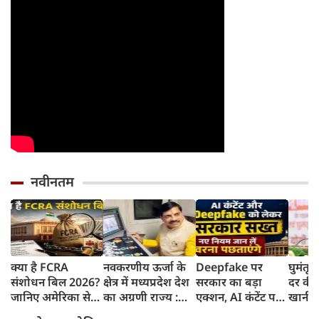
नवीनतम
क्या है FCRA
नवकरणीय ऊर्जा के
Deepfake पर
घुमंतू
संशोधन बिल 2026?
क्षेत्र में मध्यप्रदेश देश
सरकार का बड़ा
दर की ठ
जानिए अमेरिका से
का अग्रणी राज्य :
एक्शन, AI कंटेंट पर
खानी पड
लेकर मिजोरम के CM
मुख्यमंत्री डॉ. मोहन
लेबल जरूरी,
के साथ