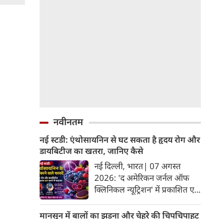
नवीनतम
नई स्टडी: एंथोसायनिन से घट सकता है हृदय रोग और
डायबिटीज का खतरा, जानिए कैसे
नई दिल्ली, भारत| 07 अगस्त
2026: 'द अमेरिकन जर्नल ऑफ
क्लिनिकल न्यूट्रिशन' में प्रकाशित एक
नए अध्ययन और मेटा-एनालिसिस के
अनुसार, लाल, नीले और बैंगनी रंग के
मानसून में बालों का झड़ना और चेहरे की चिपचिपाहट