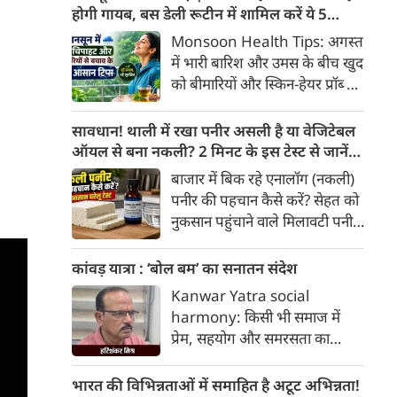
खाद्य पदार्थों में पाए जाने वाले
होगी गायब, बस डेली रूटीन में शामिल करें ये 5
प्राकृतिक बायोएक्टिव तत्व
लाइफस्टाइल टिप्स
Monsoon Health Tips: अगस्त
'एंथोसायनिन' का अधिक सेवन स्वस्थ
में भारी बारिश और उमस के बीच खुद
व्यक्तियों में हृदय और मेटाबॉलिक
को बीमारियों और स्किन-हेयर प्रॉब्लम
स्वास्थ्य को बेहतर बनाने में मददगार
से कैसे बचाएं? जानिए एक्सपर्ट्स के
साबित हो सकता है।
बताएं 5 बेस्ट मानसून लाइफस्टाइल
सावधान! थाली में रखा पनीर असली है या वेजिटेबल
हैक्स।
ऑयल से बना नकली? 2 मिनट के इस टेस्ट से जानें
सच्चाई
बाजार में बिक रहे एनालॉग (नकली)
पनीर की पहचान कैसे करें? सेहत को
नुकसान पहुंचाने वाले मिलावटी पनीर
को परखने के 5 आसान घरेलू तरीके
यहां जानें।
कांवड़ यात्रा : ‘बोल बम’ का सनातन संदेश
Kanwar Yatra social
harmony: किसी भी समाज में
प्रेम, सहयोग और समरसता का
वातावरण तब स्वतः निर्मित होता है,
जब व्यक्ति अपने अहंकार का त्याग
भारत की विभिन्नताओं में समाहित है अटूट अभिन्नता!