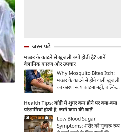
जरुर पढ़ें
मच्छर के काटने से खुजली क्यों होती है? जानें
वैज्ञानिक कारण और उपचार
Why Mosquito Bites Itch:
मच्छर के काटने से होने वाली खुजली
का कारण स्वयं काटना नहीं, बल्कि
मच्छर की लार के प्रति शरीर की
प्रतिरक्षा प्रतिक्रिया है। हिस्टामिन के
Health Tips: बॉड़ी में शुगर कम होने पर क्या-क्या
निकलने से त्वचा पर लालिमा, सूजन
परेशानियां होती हैं, जानें काम की बातें
और खुजली होती है। यहां जानिए
Low Blood Sugar
मच्छर के काटने से खुजली क्यों होती
Symptoms: शरीर को सुचारू रूप
है, इसके पीछे का वैज्ञानिक कारण