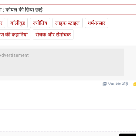
ा : कोयल की छिपा छाई
ार
बॉलीवुड
ज्योतिष
लाइफ स्‍टाइल
धर्म-संसार
यण की कहानियां
रोचक और रोमांचक