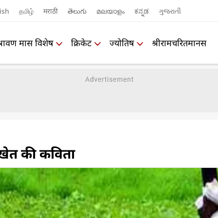
ish
தமிழ்
मराठी
తెలుగు
മലയാളം
ಕನ್ನಡ
ગુજરાતી
श्रावण मास विशेष
क्रिकेट
ज्योतिष
श्रीरामचरितमानस
खेत की कविता