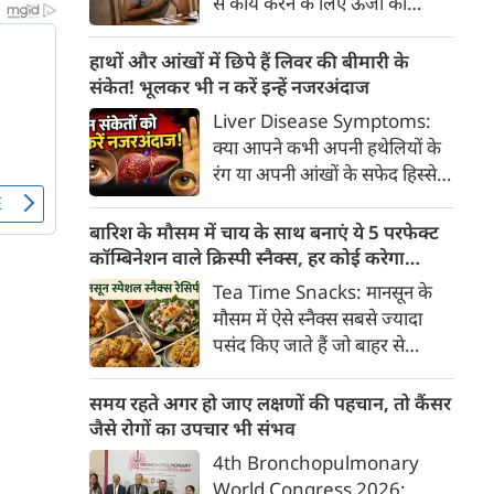
से कार्य करने के लिए ऊर्जा की
क्या है, हिस्टामिन की क्या भूमिका
आवश्यकता होती है और इस ऊर्जा
होती है और खुजली से राहत पाने के
का प्रमुख स्रोत ग्लूकोज यानी ब्लड
हाथों और आंखों में छिपे हैं लिवर की बीमारी के
प्रभावी घरेलू व चिकित्सीय उपाय।
शुगर है। जब शरीर में ब्लड शुगर का
संकेत! भूलकर भी न करें इन्हें नजरअंदाज
स्तर सामान्य से कम हो जाता है, तो
Liver Disease Symptoms:
इस स्थिति को हाइपोग्लाइसीमिया
क्या आपने कभी अपनी हथेलियों के
(Hypoglycemia) कहा जाता है।
रंग या अपनी आंखों के सफेद हिस्से
ब्लड शुगर कम होने पर शरीर तुरंत
(स्केलेरा) पर बारीकी से गौर किया है?
संकेत देना शुरू कर देता है।
अक्सर हम हलकी लालिमा या आंखों
बारिश के मौसम में चाय के साथ बनाएं ये 5 परफेक्ट
के पीलेपन को थकान समझकर टाल
कॉम्बिनेशन वाले क्रिस्पी स्नैक्स, हर कोई करेगा
देते हैं। लेकिन शरीर के ये छोटे-छोटे
तारीफ
Tea Time Snacks: मानसून के
बदलाव असल में एक बहुत बड़ी
मौसम में ऐसे स्नैक्स सबसे ज्यादा
चेतावनी हो सकते हैं।
पसंद किए जाते हैं जो बाहर से
कुरकुरे, अंदर से नरम और स्वाद में
लाजवाब हों। यहां आपके लिये प्रस्तुत
समय रहते अगर हो जाए लक्षणों की पहचान, तो कैंसर
हैं पकौड़ों से लेकर कॉर्न फ्रिटर्स तक
जैसे रोगों का उपचार भी संभव
के कई मसालेदार स्नैक्स की ऐसी
4th Bronchopulmonary
रेसिपीज, जिन्हें आप घर पर कम
World Congress 2026: