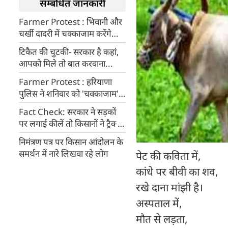
सम्बंधित जानकारी
Farmer Protest : भिवानी और
चर्खी दादरी में चक्‍काजाम करेंगे
किसान संगठन
टिकैत की चुटकी- सरकार है कहां,
आपको मिले तो बात करवाना...
Farmer Protest : हरियाणा
पुलिस ने शनिवार को 'चक्काजाम'
के पहले बढ़ाई सुरक्षा
Fact Check: सरकार ने सड़कों
पर लगाई कीलें तो किसानों ने ट्रैक्टर
में लगवाए बिना टायर-ट्यूब वाले
निमंत्रण पत्र पर किसान आंदोलन के
चक्के? जानिए VIRAL तस्वीरों का
समर्थन में नारे लिखवा रहे लोग
पेट की कविता में,
सच
कांधे पर बीवी का शव,
रखे दाना मांझी है।
अस्पताल में,
मौत से लड़ता,