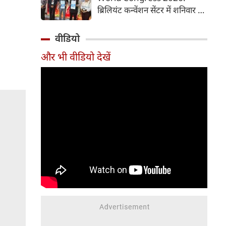
समय में आसानी से तैयार कर सकते
ब्रिलियंट कन्वेंशन सेंटर में शनिवार से
हैं।
चौथी ब्रोंकोपल्मोनरी वर्ल्ड कांग्रेस
2026 की मुख्य कॉन्फ्रेंस की
वीडियो
शुरुआत हुई। इस कॉन्फ्रेंस में देश-
और भी वीडियो देखें
विदेश से आए पल्मोनोलॉजिस्ट,
क्रिटिकल केयर विशेषज्ञ, थोरासिक
सर्जन, मेडिकल रिसर्चर और युवा
चिकित्सक शामिल हुए। पहले दिन
विशेषज्ञों ने फेफड़ों की बीमारियों के
आधुनिक उपचार, नई रिसर्च और
उन्नत तकनीकों पर अपने अनुभव
साझा किए। इस कॉन्फ्रेंस में 700 से
अधिक प्रतिभागियों ने पंजीकरण
(रजिस्ट्रेशन) कराया है।