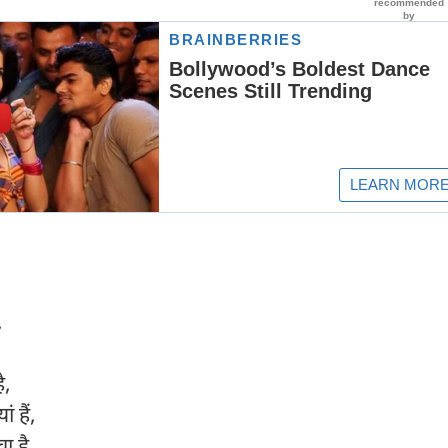
,
,
है,
 हैं,
ा है,