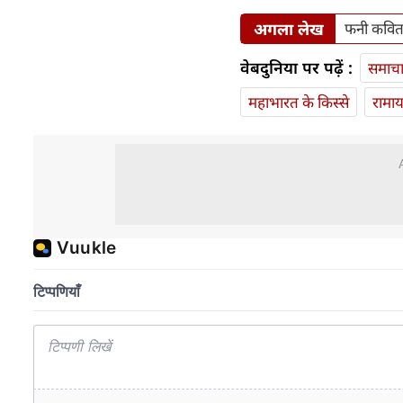
अगला लेख
फनी कवित
वेबदुनिया पर पढ़ें :
समाच
महाभारत के किस्से
रामा