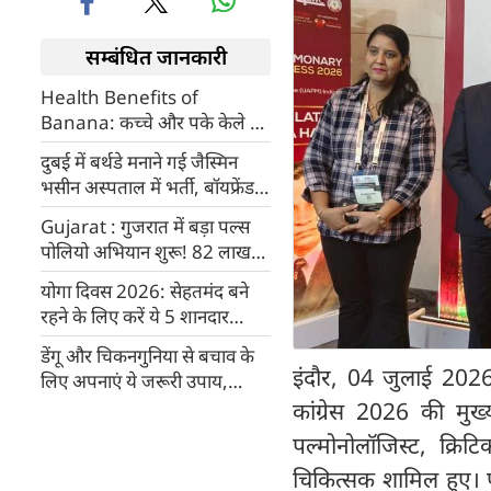
सम्बंधित जानकारी
Health Benefits of
Banana: कच्चे और पके केले में
कौन कौनसे विटामिन होते हैं?
दुबई में बर्थडे मनाने गई जैस्मिन
भसीन अस्पताल में भर्ती, बॉयफ्रेंड
अली गोनी ने दिया हेल्थ अपडेट
Gujarat : गुजरात में बड़ा पल्स
पोलियो अभियान शुरू! 82 लाख
बच्चों को दी जाएगी जिंदगी बचाने
योगा दिवस 2026: सेहतमंद बने
वाली 2 बूंदें
रहने के लिए करें ये 5 शानदार
योगासन
डेंगू और चिकनगुनिया से बचाव के
इंदौर, 04 जुलाई 2026। ब
लिए अपनाएं ये जरूरी उपाय,
मच्छरों से ऐसे करें खुद की सुरक्षा
कांग्रेस 2026 की मुख्
पल्मोनोलॉजिस्ट, क्रि
चिकित्सक शामिल हुए। पह