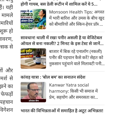
खाद्य पदार्थों में पाए जाने वाले
होगी गायब, बस डेली रूटीन में शामिल करें ये 5
ैं। यही
प्राकृतिक बायोएक्टिव तत्व
लाइफस्टाइल टिप्स
Monsoon Health Tips: अगस्त
े मामले
'एंथोसायनिन' का अधिक सेवन स्वस्थ
में भारी बारिश और उमस के बीच खुद
व्यक्तियों में हृदय और मेटाबॉलिक
ारियों
को बीमारियों और स्किन-हेयर प्रॉब्लम
स्वास्थ्य को बेहतर बनाने में मददगार
से कैसे बचाएं? जानिए एक्सपर्ट्स के
ुरू हो
साबित हो सकता है।
बताएं 5 बेस्ट मानसून लाइफस्टाइल
सावधान! थाली में रखा पनीर असली है या वेजिटेबल
ातावरण,
हैक्स।
ऑयल से बना नकली? 2 मिनट के इस टेस्ट से जानें
्सक से
सच्चाई
बाजार में बिक रहे एनालॉग (नकली)
पनीर की पहचान कैसे करें? सेहत को
नुकसान पहुंचाने वाले मिलावटी पनीर
को परखने के 5 आसान घरेलू तरीके
्ञों और
यहां जानें।
कांवड़ यात्रा : ‘बोल बम’ का सनातन संदेश
मर्श से
Kanwar Yatra social
झने का
harmony: किसी भी समाज में
फेफड़ों
प्रेम, सहयोग और समरसता का
र पहचान
वातावरण तब स्वतः निर्मित होता है,
विगेशन
जब व्यक्ति अपने अहंकार का त्याग
भारत की विभिन्नताओं में समाहित है अटूट अभिन्नता!