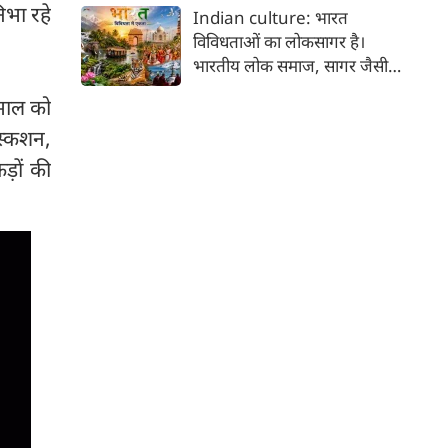
कर भक्ति का पथ अपनाता है। कांवड़
िभा रहे
Indian culture: भारत
यात्रा इसी सत्य का सजीव प्रतीक है।
विविधताओं का लोकसागर है।
मनुष्य को मनुष्य से जोड़ने वाली
भारतीय लोक समाज, सागर जैसी
सांस्कृतिक चेतना की यह एक विराट
विशालता के साथ ही साथ लोकजीवन
यात्रा है जिसमें जाति, वर्ग, भाषा,
खभाल को
में समायी अंतहीन विविधताओं का
क्षेत्र, आर्थिक स्थिति और सामाजिक
िस्कशन,
जीता-जागता संग्रहालय हैं। हमारा
भेदभाव गौण हो जाते हैं।
देश भारत, लोकजीवन की अंतहीन
ड़ों की
विविधताओं का गहरा जमावड़ा है।