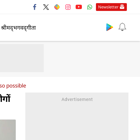
Newsletter
श्रीमद्‍भगवद्‍गीता
so possible
गों