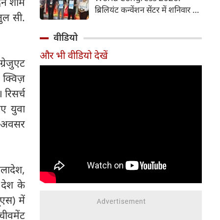
दिन शाम
समय में आसानी से तैयार कर सकते
ब्रिलियंट कन्वेंशन सेंटर में शनिवार से
हैं।
तुल सी.
चौथी ब्रोंकोपल्मोनरी वर्ल्ड कांग्रेस
2026 की मुख्य कॉन्फ्रेंस की
वीडियो
शुरुआत हुई। इस कॉन्फ्रेंस में देश-
और भी वीडियो देखें
विदेश से आए पल्मोनोलॉजिस्ट,
्रेजुएट
क्रिटिकल केयर विशेषज्ञ, थोरासिक
ट क्विज़
सर्जन, मेडिकल रिसर्चर और युवा
चिकित्सक शामिल हुए। पहले दिन
 रिसर्च
विशेषज्ञों ने फेफड़ों की बीमारियों के
िए युवा
आधुनिक उपचार, नई रिसर्च और
ीन अवसर
उन्नत तकनीकों पर अपने अनुभव
साझा किए। इस कॉन्फ्रेंस में 700 से
अधिक प्रतिभागियों ने पंजीकरण
(रजिस्ट्रेशन) कराया है।
ग्लादेश,
 देश के
एस) में
चीवमेंट