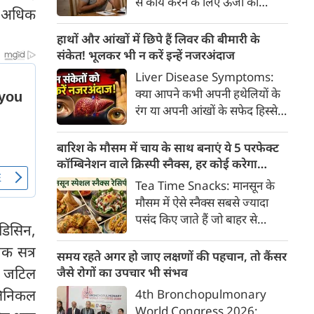
से कार्य करने के लिए ऊर्जा की
क्या है, हिस्टामिन की क्या भूमिका
े अधिक
आवश्यकता होती है और इस ऊर्जा
होती है और खुजली से राहत पाने के
का प्रमुख स्रोत ग्लूकोज यानी ब्लड
हाथों और आंखों में छिपे हैं लिवर की बीमारी के
प्रभावी घरेलू व चिकित्सीय उपाय।
शुगर है। जब शरीर में ब्लड शुगर का
संकेत! भूलकर भी न करें इन्हें नजरअंदाज
स्तर सामान्य से कम हो जाता है, तो
Liver Disease Symptoms:
इस स्थिति को हाइपोग्लाइसीमिया
क्या आपने कभी अपनी हथेलियों के
(Hypoglycemia) कहा जाता है।
रंग या अपनी आंखों के सफेद हिस्से
ब्लड शुगर कम होने पर शरीर तुरंत
(स्केलेरा) पर बारीकी से गौर किया है?
संकेत देना शुरू कर देता है।
अक्सर हम हलकी लालिमा या आंखों
बारिश के मौसम में चाय के साथ बनाएं ये 5 परफेक्ट
के पीलेपन को थकान समझकर टाल
कॉम्बिनेशन वाले क्रिस्पी स्नैक्स, हर कोई करेगा
देते हैं। लेकिन शरीर के ये छोटे-छोटे
तारीफ
Tea Time Snacks: मानसून के
बदलाव असल में एक बहुत बड़ी
मौसम में ऐसे स्नैक्स सबसे ज्यादा
चेतावनी हो सकते हैं।
पसंद किए जाते हैं जो बाहर से
डिसिन,
कुरकुरे, अंदर से नरम और स्वाद में
िक सत्र
लाजवाब हों। यहां आपके लिये प्रस्तुत
समय रहते अगर हो जाए लक्षणों की पहचान, तो कैंसर
हैं पकौड़ों से लेकर कॉर्न फ्रिटर्स तक
की जटिल
जैसे रोगों का उपचार भी संभव
के कई मसालेदार स्नैक्स की ऐसी
लिनिकल
4th Bronchopulmonary
रेसिपीज, जिन्हें आप घर पर कम
World Congress 2026: