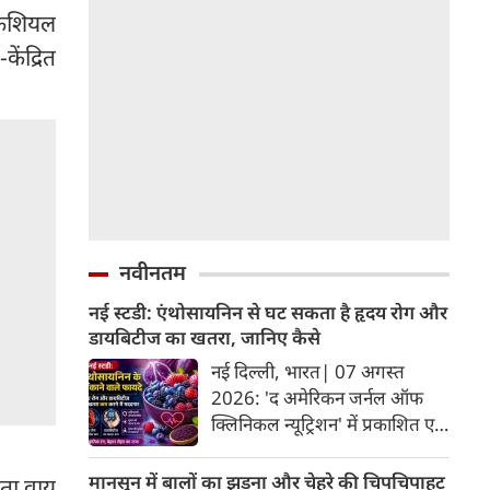
िफिशियल
ेंद्रित
नवीनतम
नई स्टडी: एंथोसायनिन से घट सकता है हृदय रोग और
डायबिटीज का खतरा, जानिए कैसे
नई दिल्ली, भारत| 07 अगस्त
2026: 'द अमेरिकन जर्नल ऑफ
क्लिनिकल न्यूट्रिशन' में प्रकाशित एक
नए अध्ययन और मेटा-एनालिसिस के
अनुसार, लाल, नीले और बैंगनी रंग के
मानसून में बालों का झड़ना और चेहरे की चिपचिपाहट
ता वायु