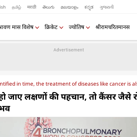
ish
தமிழ்
मराठी
తెలుగు
മലയാളം
ಕನ್ನಡ
ગુજરાતી
श्रावण मास विशेष
क्रिकेट
ज्योतिष
श्रीरामचरितमानस
tified in time, the treatment of diseases like cancer is al
 जाए लक्षणों की पहचान, तो कैंसर जैसे रो
ंभव