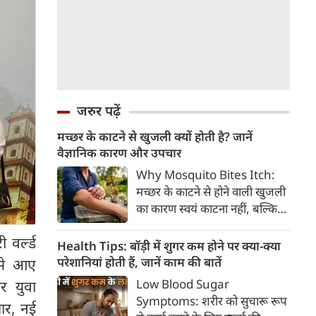
जरुर पढ़ें
मच्छर के काटने से खुजली क्यों होती है? जानें
वैज्ञानिक कारण और उपचार
Why Mosquito Bites Itch:
मच्छर के काटने से होने वाली खुजली
का कारण स्वयं काटना नहीं, बल्कि
मच्छर की लार के प्रति शरीर की
 वर्ल्ड
प्रतिरक्षा प्रतिक्रिया है। हिस्टामिन के
Health Tips: बॉड़ी में शुगर कम होने पर क्या-क्या
निकलने से त्वचा पर लालिमा, सूजन
परेशानियां होती हैं, जानें काम की बातें
श से आए
और खुजली होती है। यहां जानिए
Low Blood Sugar
र युवा
मच्छर के काटने से खुजली क्यों होती
Symptoms: शरीर को सुचारू रूप
चार, नई
है, इसके पीछे का वैज्ञानिक कारण