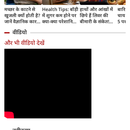
मच्छर के काटने से
Health Tips: बॉड़ी
हाथों और आंखों में
बारिश 
खुजली क्यों होती है?
में शुगर कम होने पर
छिपे हैं लिवर की
चाय के
जानें वैज्ञानिक कारण
क्या-क्या परेशानियां
बीमारी के संकेत!
5 परफे
और उपचार
होती हैं, जानें काम की
भूलकर भी न करें इन्हें
कॉम्बि
वीडियो
बातें
नजरअंदाज
क्रिस्पी
कोई क
और भी वीडियो देखें