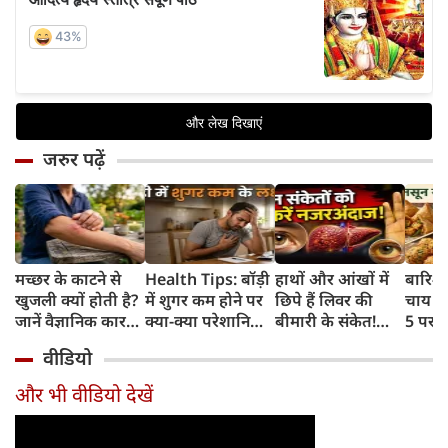
जरुर पढ़ें
मच्छर के काटने से
Health Tips: बॉड़ी
हाथों और आंखों में
बारिश 
खुजली क्यों होती है?
में शुगर कम होने पर
छिपे हैं लिवर की
चाय के
जानें वैज्ञानिक कारण
क्या-क्या परेशानियां
बीमारी के संकेत!
5 परफे
और उपचार
होती हैं, जानें काम की
भूलकर भी न करें इन्हें
कॉम्बि
वीडियो
बातें
नजरअंदाज
क्रिस्पी
कोई क
और भी वीडियो देखें