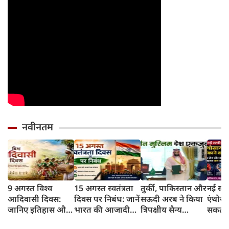
नवीनतम
9 अगस्त विश्व
15 अगस्त स्वतंत्रता
तुर्की, पाकिस्तान और
नई स्टड
आदिवासी दिवस:
दिवस पर निबंध: जानें
सऊदी अरब ने किया
एंथोसा
जानिए इतिहास और
भारत की आजादी
त्रिपक्षीय सैन्य
सकता ह
इसका महत्व
का इतिहास और
समझौता
और डा