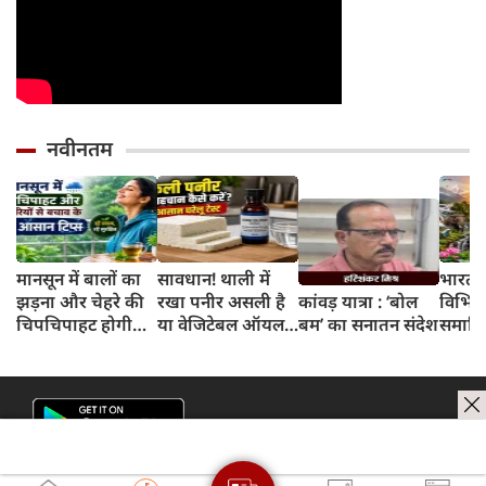
नवीनतम
मानसून में बालों का
सावधान! थाली में
भारत 
झड़ना और चेहरे की
रखा पनीर असली है
कांवड़ यात्रा : ‘बोल
विभिन्न
चिपचिपाहट होगी
या वेजिटेबल ऑयल
बम’ का सनातन संदेश
समाहित
गायब, बस डेली
से बना नकली? 2
अभिन्न
रूटीन में शामिल करें
मिनट के इस टेस्ट से
ये 5 लाइफस्टाइल
जानें सच्चाई
टिप्स