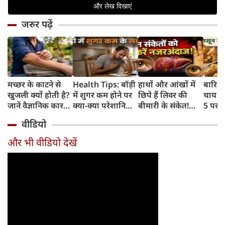
जरुर पढ़ें
मच्छर के काटने से
Health Tips: बॉड़ी
हाथों और आंखों में
बारिश 
खुजली क्यों होती है?
में शुगर कम होने पर
छिपे हैं लिवर की
चाय के
जानें वैज्ञानिक कारण
क्या-क्या परेशानियां
बीमारी के संकेत!
5 परफे
और उपचार
होती हैं, जानें काम की
भूलकर भी न करें इन्हें
कॉम्बि
वीडियो
बातें
नजरअंदाज
क्रिस्पी
कोई क
और भी वीडियो देखें