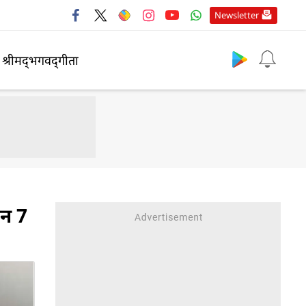
Newsletter
श्रीमद्‍भगवद्‍गीता
इन 7