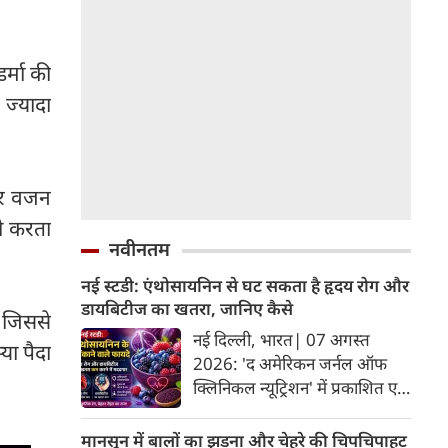
।
र्मा की
 ज्यादा
गर वजन
भी करता
नवीनतम
नई स्टडी: एंथोसायनिन से घट सकता है हृदय रोग और
डायबिटीज का खतरा, जानिए कैसे
ै जिससे
नई दिल्ली, भारत| 07 अगस्त
या पैदा
2026: 'द अमेरिकन जर्नल ऑफ
क्लिनिकल न्यूट्रिशन' में प्रकाशित एक
नए अध्ययन और मेटा-एनालिसिस के
अनुसार, लाल, नीले और बैंगनी रंग के
मानसून में बालों का झड़ना और चेहरे की चिपचिपाहट