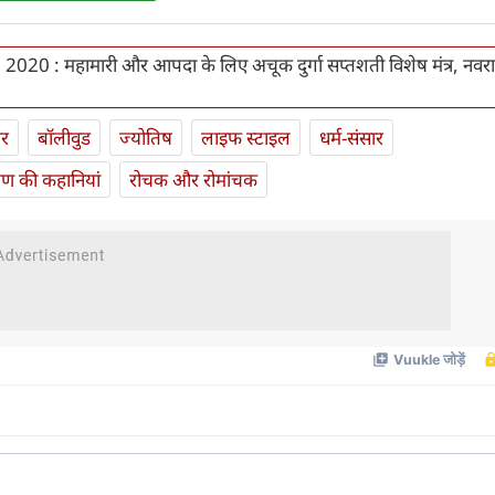
020 : महामारी और आपदा के लिए अचूक दुर्गा सप्तशती विशेष मंत्र, नवरात्र
ार
बॉलीवुड
ज्योतिष
लाइफ स्‍टाइल
धर्म-संसार
यण की कहानियां
रोचक और रोमांचक