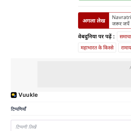
Navratri 2
अगला लेख
जरूर जपें
वेबदुनिया पर पढ़ें :
समाच
महाभारत के किस्से
रामा