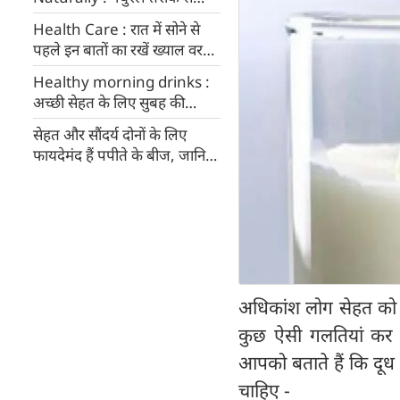
पीरियड्स टालने के लिए अपनाएं
Health Care : रात में सोने से
घरेलू उपाय
पहले इन बातों का रखें ख्याल वरना
सेहत को होगा नुकसान
Healthy morning drinks :
अच्छी सेहत के लिए सुबह की
शुरुआत करें इन तीन चीजों से,
सेहत और सौंदर्य दोनों के लिए
जरूर जानें
फायदेमंद हैं पपीते के बीज, जानिए
लाभ
अधिकांश लोग सेहत को दु
कुछ ऐसी गलतियां कर 
आपको बताते हैं कि दूध
चाहिए -