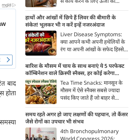
से कार्य करने के लिए ऊर्जा की
क्या है, हिस्टामिन की क्या भूमिका
आवश्यकता होती है और इस ऊर्जा
होती है और खुजली से राहत पाने के
का प्रमुख स्रोत ग्लूकोज यानी ब्लड
हाथों और आंखों में छिपे हैं लिवर की बीमारी के
प्रभावी घरेलू व चिकित्सीय उपाय।
शुगर है। जब शरीर में ब्लड शुगर का
संकेत! भूलकर भी न करें इन्हें नजरअंदाज
स्तर सामान्य से कम हो जाता है, तो
Liver Disease Symptoms:
इस स्थिति को हाइपोग्लाइसीमिया
क्या आपने कभी अपनी हथेलियों के
(Hypoglycemia) कहा जाता है।
रंग या अपनी आंखों के सफेद हिस्से
ब्लड शुगर कम होने पर शरीर तुरंत
(स्केलेरा) पर बारीकी से गौर किया है?
संकेत देना शुरू कर देता है।
अक्सर हम हलकी लालिमा या आंखों
बारिश के मौसम में चाय के साथ बनाएं ये 5 परफेक्ट
के पीलेपन को थकान समझकर टाल
कॉम्बिनेशन वाले क्रिस्पी स्नैक्स, हर कोई करेगा
देते हैं। लेकिन शरीर के ये छोटे-छोटे
तारीफ
ंत बाद
Tea Time Snacks: मानसून के
बदलाव असल में एक बहुत बड़ी
मौसम में ऐसे स्नैक्स सबसे ज्यादा
स होता
चेतावनी हो सकते हैं।
पसंद किए जाते हैं जो बाहर से
कुरकुरे, अंदर से नरम और स्वाद में
लाजवाब हों। यहां आपके लिये प्रस्तुत
समय रहते अगर हो जाए लक्षणों की पहचान, तो कैंसर
हैं पकौड़ों से लेकर कॉर्न फ्रिटर्स तक
समस्या
जैसे रोगों का उपचार भी संभव
के कई मसालेदार स्नैक्स की ऐसी
4th Bronchopulmonary
रेसिपीज, जिन्हें आप घर पर कम
World Congress 2026: