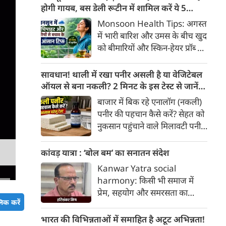
खाद्य पदार्थों में पाए जाने वाले
होगी गायब, बस डेली रूटीन में शामिल करें ये 5
प्राकृतिक बायोएक्टिव तत्व
लाइफस्टाइल टिप्स
Monsoon Health Tips: अगस्त
'एंथोसायनिन' का अधिक सेवन स्वस्थ
में भारी बारिश और उमस के बीच खुद
व्यक्तियों में हृदय और मेटाबॉलिक
को बीमारियों और स्किन-हेयर प्रॉब्लम
स्वास्थ्य को बेहतर बनाने में मददगार
से कैसे बचाएं? जानिए एक्सपर्ट्स के
साबित हो सकता है।
बताएं 5 बेस्ट मानसून लाइफस्टाइल
सावधान! थाली में रखा पनीर असली है या वेजिटेबल
हैक्स।
ऑयल से बना नकली? 2 मिनट के इस टेस्ट से जानें
सच्चाई
बाजार में बिक रहे एनालॉग (नकली)
पनीर की पहचान कैसे करें? सेहत को
नुकसान पहुंचाने वाले मिलावटी पनीर
को परखने के 5 आसान घरेलू तरीके
यहां जानें।
कांवड़ यात्रा : ‘बोल बम’ का सनातन संदेश
Kanwar Yatra social
harmony: किसी भी समाज में
प्रेम, सहयोग और समरसता का
िक करें
वातावरण तब स्वतः निर्मित होता है,
जब व्यक्ति अपने अहंकार का त्याग
भारत की विभिन्नताओं में समाहित है अटूट अभिन्नता!