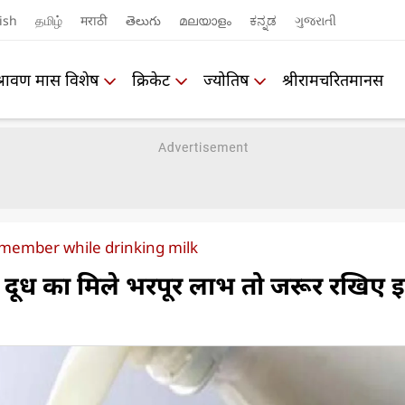
ish
தமிழ்
मराठी
తెలుగు
മലയാളം
ಕನ್ನಡ
ગુજરાતી
श्रावण मास विशेष
क्रिकेट
ज्योतिष
श्रीरामचरितमानस
emember while drinking milk
दूध का मिले भरपूर लाभ तो जरूर रखिए 