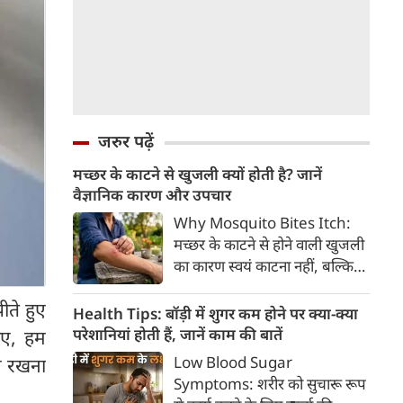
जरुर पढ़ें
मच्छर के काटने से खुजली क्यों होती है? जानें
वैज्ञानिक कारण और उपचार
Why Mosquito Bites Itch:
मच्छर के काटने से होने वाली खुजली
का कारण स्वयं काटना नहीं, बल्कि
मच्छर की लार के प्रति शरीर की
ीते हुए
प्रतिरक्षा प्रतिक्रिया है। हिस्टामिन के
Health Tips: बॉड़ी में शुगर कम होने पर क्या-क्या
निकलने से त्वचा पर लालिमा, सूजन
परेशानियां होती हैं, जानें काम की बातें
इए, हम
और खुजली होती है। यहां जानिए
Low Blood Sugar
ान रखना
मच्छर के काटने से खुजली क्यों होती
Symptoms: शरीर को सुचारू रूप
है, इसके पीछे का वैज्ञानिक कारण