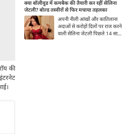
बच्चों की मां हैं। 45 साल की श्वेता
क्या बॉलीवुड में कमबैक की तैयारी कर रहीं सेलिना
तिवारी की तस्वीरों पर फैंस जमकर
जेटली? बोल्ड तस्वीरों से फिर मचाया तहलका
प्यार लुटाते हैं। इस बार श्वेता तिवारी
अपनी नीली आंखों और कातिलाना
ने वेकेशन से अपनी कुछ तस्वीरें शेयर
अदाओं से करोड़ों दिलों पर राज करने
की है।
वाली सेलिना जेटली पिछले 14 साल
से अभिनय की दुनिया से दूर हैं। उन्हें
आखिरी बार साल 2011 में आई
फिल्म 'थैंक यू' में देखा गया था।
इसके बाद वह 2012 में 'विल यू मैरी'
रॉय की
में कैमियो रोल में नजर आई थीं।
इंटरनेट
 आई।