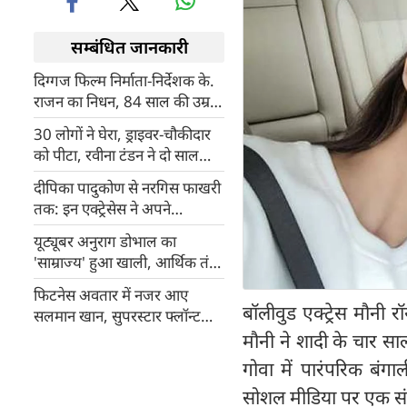
सम्बंधित जानकारी
दिग्गज फिल्म निर्माता-निर्देशक के.
राजन का निधन, 84 साल की उम्र में
की आत्महत्या
30 लोगों ने घेरा, ड्राइवर-चौकीदार
को पीटा, रवीना टंडन ने दो साल
पहले हुई घटना पर तोड़ी चुप्पी
दीपिका पादुकोण से नरगिस फाखरी
तक: इन एक्ट्रेसेस ने अपने
धमाकेदार डेब्यू से बॉलीवुड में मचाया
यूट्यूबर अनुराग डोभाल का
तहलका
'साम्राज्य' हुआ खाली, आर्थिक तंगी
की वजह से बेचना पड़ा 10 करोड़
फिटनेस अवतार में नजर आए
का बाइक कलेक्शन
बॉलीवुड एक्ट्रेस मौनी र
सलमान खान, सुपरस्टार फ्लॉन्ट
करते दिखे रिप्ड एब्स
मौनी ने शादी के चार स
गोवा में पारंपरिक बंगा
सोशल मीडिया पर एक संय