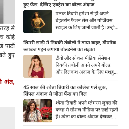
का बेसब्री से इंतजार करते हैं। इस बार
हुए फैंस, देखिए एक्ट्रेस का बोल्ड अंदाज
सनी लियोनी ने मालदीव वेकेशन से
पलक तिवारी हमेशा से ही अपने
अपनी कुछ बोल्ड तस्वीरें शेयर की है।
बेहतरीन फैशन सेंस और गॉर्जियस
स्टाइल के लिए जानी जाती हैं। उन्होंने
 तरह से
अपनी दिलकश अदाओं से एक बार
ीच कोई
फिर फैंस का दिल जीत लिया है।
शिमरी साड़ी में निक्की तंबोली ने ढाया कहर, डीपनेक
 पार्टी
पलक ने एक बेहद यूनीक और
ब्लाउज पहन लगाया बोल्डनेस का तड़का
ते हुए
स्टाइलिश गोल्डन कॉर्सेट टॉप में
टीवी और सोशल मीडिया सेंसेशन
अपनी कुछ तस्वीरें शेयर की है।
निक्की तंबोली अपने अपने बोल्ड
और दिलकश अंदाज के लिए मशहूर
हैं। वह अपनी सिजलिंग अदाओं से
ी अंत,
इंटरनेट पर तहलका मचाती रहती हैं।
45 साल की श्वेता तिवारी का कॉलेज गर्ल लुक,
इस बार निक्की ने मरून कलर की
सिंपल अंदाज से जीता फैंस का दिल
साड़ी में अपनी कुछ सुपर सिजलिंग
श्वेता तिवारी अपने ग्लैमरस लुक्स की
तस्वीरें शेयर की है। खूबसूरत शिमरी
वजह से सोशल मीडिया पर छाई रहती
साड़ी में निक्की की अदाएं देखने
हैं। श्वेता का बोल्ड अंदाज देखकर
लायक है।
अंदाजा लगाना मुश्किल है कि वह दो