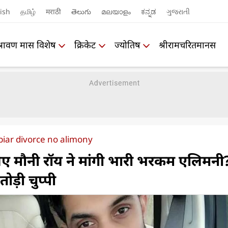
ish
தமிழ்
मराठी
తెలుగు
മലയാളം
ಕನ್ನಡ
ગુજરાતી
श्रावण मास विशेष
क्रिकेट
ज्योतिष
श्रीरामचरितमानस
iar divorce no alimony
िए मौनी रॉय ने मांगी भारी भरकम एलिमनी
ोड़ी चुप्पी