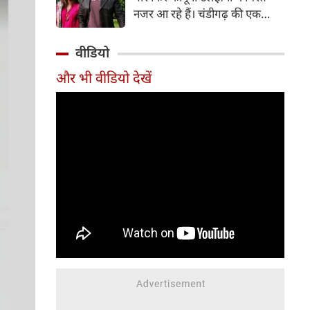
अपने नाम कर ली है।
नजर आ रहे हैं। चंडीगढ़ की एक
अदालत ने 'बीइंग ह्यूमन' ब्रांड के नाम
पर हुई कथित धोखाधड़ी के एक
वीडियो
मामले में सख्त रुख अपनाते हुए
और भी वीडियो देखें
अभिनेता सलमान खान, उनकी बहन
अलविरा खान अग्निहोत्री और 'स्टाइल
एंड कंटेंट ज्वैलरी प्राइवेट लिमिटेड' के
निदेशकों को समन जारी किया है।