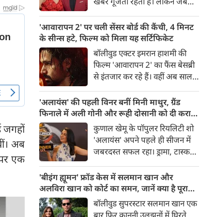
खबरें गूंजती रहती हैं। लेकिन जब
ने इस शादी से जुड़ा एक बेहद
छोटे पर्दे के किसी बेहद पसंदीदा और
दिलचस्प और चौंकाने वाला किस्सा
पॉपुलर कपल्स के अलग होने की
'आवारापन 2' पर चली सेंसर बोर्ड की कैंची, 4 मिनट
साझा किया है।
खबर आती है, तो फैंस का दिल टूट
के सीन्स हटे, फिल्म को मिला यह सर्टिफिकेट
जाता है। टीवी इंडस्ट्री के मशहूर और
बॉलीवुड एक्टर इमरान हाशमी की
टैलेंटेड एक्टर गौरव खन्ना और उनकी
फिल्म 'आवारापन 2' का फैंस बेसब्री
पत्नी व एक्ट्रेस आकांक्षा चमोला इन
से इंतजार कर रहे हैं। वहीं अब साल
दिनों अपने रिश्ते को लेकर जबरदस्त
2007 में आई कल्ट-क्लासिक थ्रिलर
चर्चा में हैं।
'आवारापन' के बहुप्रतीक्षित सीक्वल
'अलायंस' की पहली विनर बनीं मिनी माथुर, ग्रैंड
'आवारापन 2' को सेंट्रल बोर्ड ऑफ
फिनाले में अली गोनी और रूही दोसानी को दी करारी
फिल्म सर्टिफिकेशन (CBFC) से हरी
शिकस्त
 जगहों
कुणाल खेमू के पॉपुलर रियलिटी शो
झंडी मिल गई है।
'अलायंस' अपने पहले ही सीजन में
ीं। अब
जबरदस्त सफल रहा। ड्रामा, टास्क
ट पर एक
और कड़े मुकाबले से भरे इस शो को
अब अपना पहला विजेता मिल गया
'बीइंग ह्यूमन' फ्रॉड केस में सलमान खान और
है। मशहूर एंकर और एक्ट्रेस मिनी
अलविरा खान को कोर्ट का समन, जानें क्या है पूरा
माथुर ने शानदार प्रदर्शन करते हुए
विवाद
बॉलीवुड सुपरस्टार सलमान खान एक
'अलायंस' के पहले सीजन की ट्रॉफी
बार फिर कानूनी उलझनों में घिरते