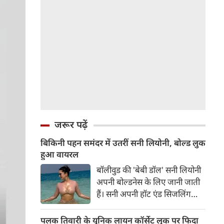
जरूर पढ़ें
बिकिनी पहन समंदर में उतरीं सनी लियोनी, बोल्ड लुक
हुआ वायरल
बॉलीवुड की 'बेबी डॉल' सनी लियोनी
अपनी बोल्डनेस के लिए जानी जाती
हैं। सनी अपनी हॉट एंड सिजलिंग
तस्वीरों से इंरनेट पर तहलका मचाती
रहती हैं। फैंस सनी लियोनी की तस्वीरों
पलक तिवारी के यूनिक लायन कॉर्सेट लुक पर फिदा