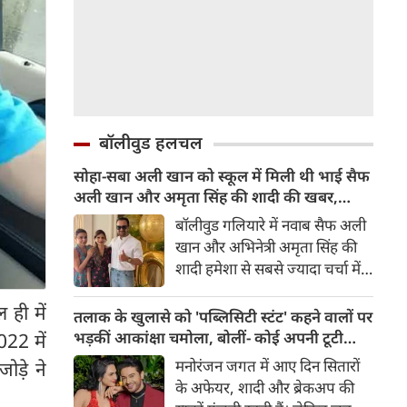
बॉलीवुड हलचल
सोहा-सबा अली खान को स्कूल में मिली थी भाई सैफ
अली खान और अमृता सिंह की शादी की खबर,
बताया चौंकाने वाला किस्सा
बॉलीवुड गलियारे में नवाब सैफ अली
खान और अभिनेत्री अमृता सिंह की
शादी हमेशा से सबसे ज्यादा चर्चा में
रहने वाले विषयों में से एक रही है।
 ही में
साल 1991 में हुई इस शादी को
तलाक के खुलासे को 'पब्लिसिटी स्टंट' कहने वालों पर
लेकर आज भी कई ऐसे राज़ हैं,
भड़कीं आकांक्षा चमोला, बोलीं- कोई अपनी टूटी
022 में
जिनसे पर्दा उठना बाकी है। हाल ही में
शादी का तमाशा नहीं बनाता
मनोरंजन जगत में आए दिन सितारों
ोड़े ने
सैफ अली खान की बहनों—अभिनेत्री
के अफेयर, शादी और ब्रेकअप की
सोहा अली खान और सबा अली खान