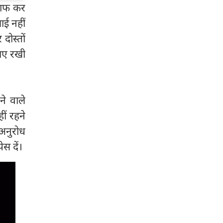
साफ कर
ाई नहीं
दोस्तों
नाए रखी
े वाले
ीं रहने
 अनुरोध
स दें।