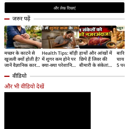
जरुर पढ़ें
मच्छर के काटने से
Health Tips: बॉड़ी
हाथों और आंखों में
बारिश 
खुजली क्यों होती है?
में शुगर कम होने पर
छिपे हैं लिवर की
चाय के
जानें वैज्ञानिक कारण
क्या-क्या परेशानियां
बीमारी के संकेत!
5 परफे
और उपचार
होती हैं, जानें काम की
भूलकर भी न करें इन्हें
कॉम्बि
वीडियो
बातें
नजरअंदाज
क्रिस्पी
कोई क
और भी वीडियो देखें