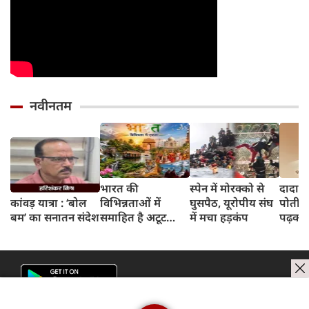
नवीनतम
भारत की
स्पेन में मोरक्को से
दादाजी
कांवड़ यात्रा : ‘बोल
विभिन्नताओं में
घुसपैठ, यूरोपीय संघ
पोती क
बम’ का सनातन संदेश
समाहित है अटूट
में मचा हड़कंप
पढ़कर 
अभिन्नता!
होगी, उ