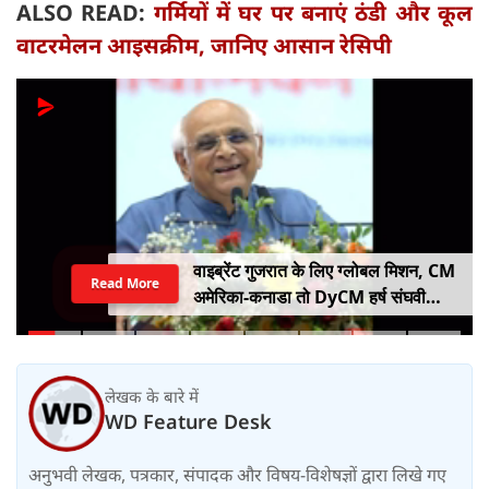
ALSO READ:
गर्मियों में घर पर बनाएं ठंडी और कूल
वाटरमेलन आइसक्रीम, जानिए आसान रेसिपी
वाइब्रेंट गुजरात के लिए ग्लोबल मिशन, CM
Read More
अमेरिका-कनाडा तो DyCM हर्ष संघवी
संभालेंगे जापान-यूरोप का मोर्चा
लेखक के बारे में
WD Feature Desk
अनुभवी लेखक, पत्रकार, संपादक और विषय-विशेषज्ञों द्वारा लिखे गए