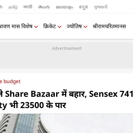
sh
தமிழ்
मराठी
తెలుగు
മലയാളം
ಕನ್ನಡ
ગુજરાતી
श्रावण मास विशेष
क्रिकेट
ज्योतिष
श्रीरामचरितमानस
re budget
े Share Bazaar में बहार, Sensex 74
ty भी 23500 के पार