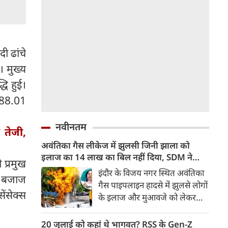
ी ढांचे
 मुख्य
धि हुई।
 688.01
नवीनतम
 तेजी,
अवंतिका गैस लीकेज में झुलसी जिनी झाला को
इलाज का 14 लाख का बिल नहीं दिया, SDM ने
 प्रमुख
हाईकोर्ट में मांगी माफी
इंदौर के विजय नगर स्थित अवंतिका
, बजाज
गैस पाइपलाइन हादसे में झुलसे लोगों
ंसेक्स
के इलाज और मुआवजे को लेकर
शुक्रवार को हुई सुनवाई में SDM ने
हाईकोर्ट में माफी मांगी की है।
20 जुलाई को कहां थे भागवत? RSS के Gen-Z