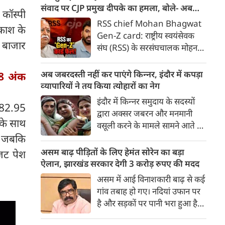
एसडीएम घनश्‍याम धनगर कोर्ट में इस
संवाद पर CJP प्रमुख दीपके का हमला, बोले- अब
 कॉस्पी
मामले की सुनवाई के दौरान उपस्‍थित
बहुत देर हो गई!
RSS chief Mohan Bhagwat
वकाश के
हुए थे।
Gen-Z card: राष्ट्रीय स्वयंसेवक
ी बाजार
संघ (RSS) के सरसंघचालक मोहन
भागवत द्वारा जनरेशन जेड (Gen-Z)
के युवाओं के साथ संवाद की पहल पर
अब जबरदस्‍ती नहीं कर पाएंगे किन्‍नर, इंदौर में कपड़ा
8 अंक
सेंटर फॉर जस्टिस एंड पीस (CJP) के
व्‍यापारियों ने तय किया त्‍योहारों का नेग
राष्ट्रीय संयोजक अभिजीत दीपके ने
इंदौर में किन्‍नर समुदाय के सदस्‍यों
,582.95
कड़ा प्रहार किया है।
द्वारा अक्‍सर जबरन और मनमानी
 के साथ
वसूली करने के मामले सामने आते रहे
हैं। इसे लेकर कई बार शिकायतें भी
ा जबकि
कीं गई, लेकिन प्रशासनिक स्‍तर पर
असम बाढ़ पीड़ितों के लिए हेमंत सोरेन का बड़ा
जट पेश
कुछ नहीं हो सका। अब त्‍योहारों के
ऐलान, झारखंड सरकार देगी 3 करोड़ रुपए की मदद
दिनों में नेग वसूली को लेकर किन्‍न्‍रों
असम में आई विनाशकारी बाढ़ से कई
की टोलियां घरों में दस्‍त्‍कें देना शुरू
गांव तबाह हो गए। नदियां उफान पर
कर देगी।
है और सड़कों पर पानी भरा हुआ है।
वर्षा जन्य हादसों में अब तक 91