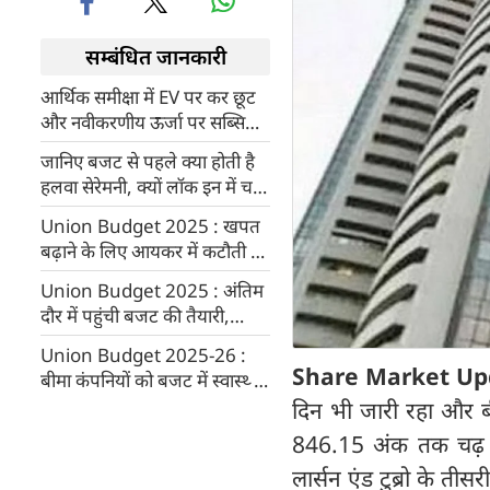
सम्बंधित जानकारी
आर्थिक समीक्षा में EV पर कर छूट
और नवीकरणीय ऊर्जा पर सब्सिडी
देने का सुझाव
जानिए बजट से पहले क्या होती है
हलवा सेरेमनी, क्यों लॉक इन में चले
जाते हैं अधिकारी
Union Budget 2025 : खपत
बढ़ाने के लिए आयकर में कटौती की
जरूरत, वित्तीय सेवा कंपनी ने की
Union Budget 2025 : अंतिम
यह मांग
दौर में पहुंची बजट की तैयारी,
हलवा समारोह में शामिल हुईं
Union Budget 2025-26 :
वित्तमंत्री
Share Market Up
बीमा कंपनियों को बजट में स्वास्थ्य
सेवा के लिए कर लाभ और रियायतों
दिन भी जारी रहा और 
की उम्मीद
846.15 अंक तक चढ़ 
लार्सन एंड टुब्रो के ती