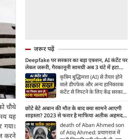
जरूर पढ़ें
Deepfake पर सरकार का बड़ा एक्शन, AI कंटेंट पर
लेबल जरूरी, गैरकानूनी सामग्री अब 3 घंटे में हटानी
होगी, नए नियम जान लें वरना पछताएंगे
कृत्रिम बुद्धिमत्ता (AI) से तैयार होने
वाले डीपफेक और अन्य हानिकारक
कंटेंट से निपटने के लिए केंद्र सरकार
ने नियामक व्यवस्था को और सख्त
को चौथे
किया है। सरकार ने AI से तैयार कंटेंट
छोटे बेटे अबान की मौत के बाद क्या सामने आएगी
पर स्पष्ट लेबल और पहचान योग्य
शाइस्ता? 2023 से फरार है माफिया अतीक अहमद
समय यह
मेटाडेटा उपलब्ध कराना अनिवार्य
की पत्नी
death of Aban Ahmed son
र गया।
किया है। साथ ही, सरकारी या
of Atiq Ahmed: प्रयागराज में
ेज करने
न्यायालय के आदेश के आधार पर