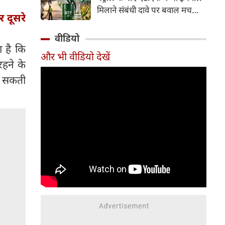
इसके अलावा Redmi Note 17 में
मिलाने संबंधी दावे पर बवाल मच
Corning Gorilla Glass 7i
 दूसरे
गया। मोदी सरकार में मंत्री राम मोहन
प्रोटेक्शन, IP65 रेटिंग और मजबूत
नायडू किंजरापु ने इसका खंडन करते
वीडियो
चेसिस जैसे फीचर्स मिलते हैं।
हुए कहा कि सरकार की एटीएफ में
 है कि
और भी वीडियो देखें
इथेनॉल मिलाने की कोई योजना नहीं
हने के
है।
रह सकती