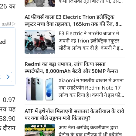
कभी जिसकी तूती बोलती थी, उस
गैरकानूनी जानकारी हटाने की
-26 का
पूर्व सांसद और माफिया अतीक
समयसीमा 36 घंटे से घटाकर 3 घंटे
अहमद के कुनबे पर कानून और
AI फीचर्स वाला E3 Electric Trion इलेक्ट्रिक
कर दी गई है।
किस्मत की दोहरी मार पड़ रही है।
स्कूटर मचा देगा तहलका, 165km तक की रेंज, 8
जिस झांसी जिले में अप्रैल 2023 में
साल की बैटरी वारंटी, कीमत जानेंगे तो हो जाएंगे
E3 Electric ने भारतीय बाजार में
अतीक के एनकाउंटर में मारे गए बेटे
हैरान
अपनी नई Trion इलेक्ट्रिक स्कूटर
असद की सांसें थमी थीं, उसी झांसी में
सीरीज लॉन्च कर दी है। कंपनी ने इसे
अब उसके छोटे बेटे अबान की भीषण
तीन वेरिएंट C1, C1x और C2 में
सड़क दुर्घटना में जान चली गई है।
पेश किया है। Trion की शुरुआती
Redmi का बड़ा धमाका, लांच किया सस्ता
कीमत 99,999 रुपए (एक्स-शोरूम,
स्मार्टफोन, 8,000mAh बैटरी और 50MP कैमरा
बेंगलुरु) रखी गई है। फिलहाल इसकी
Xiaomi ने भारतीय बाजार में अपना
बुकिंग बेंगलुरु के ग्राहकों के लिए
नया स्मार्टफोन Redmi Note 17
कंपनी की आधिकारिक वेबसाइट के
लॉन्च कर दिया है। कंपनी ने इस फोन
जरिए शुरू की गई है। आने वाले समय
ी 0.97
को TrueColour AMOLED
में इसे दूसरे शहरों में भी उपलब्ध
समय यह
डिस्प्ले, 8,000mAh की बड़ी बैटरी
ATF में इथेनॉल मिलाएगी सरकार! केजरीवाल के दावे
कराया जाएगा।
और Qualcomm Snapdragon
258.90
पर क्या बोले उड्डयन मंत्री किंजरापु?
चिपसेट के साथ पेश किया है। फोन में
 दौरान
आप नेता अरविंद केजरीवाल द्वारा
50MP का मेन कैमरा दिया गया है।
पेट्रोल के बाद एटीएफ में भी इथेनॉल