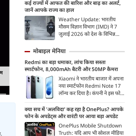
लोगों की जान जा चुकी है। इस बीच
कई राज्यों में आफत की बारिश और बाढ़ का अलर्ट,
झारखंड के मुख्‍यमंत्री हेमंत सोरेन ने
जानें आपके राज्य का हाल
असम के बाढ़ पीड़ितों की सहायता के
Weather Update: भारतीय
लिए 3 करोड़ रुपए देने की घोषणा
मौसम विज्ञान विभाग (IMD) ने 7
की।
जुलाई 2026 को देश के विभिन्न
राज्यों में मानसून के तेजी से सक्रिय
होने और कई हिस्सों में मूसलाधार
मोबाइल मेनिया
बारिश, जलभराव व बाढ़ जैसी स्थिति
Redmi का बड़ा धमाका, लांच किया सस्ता
को लेकर चेतावनी जारी की है।
स्मार्टफोन, 8,000mAh बैटरी और 50MP कैमरा
पश्चिम भारत के तटीय इलाकों से
यम
लेकर उत्तर भारत के मैदानी व पहाड़ी
Xiaomi ने भारतीय बाजार में अपना
क्षेत्रों में अगले 24 से 48 घंटों के
नया स्मार्टफोन Redmi Note 17
दौरान भारी से अत्यधिक भारी बारिश
लॉन्च कर दिया है। कंपनी ने इस फोन
का अलर्ट दिया गया है।
को TrueColour AMOLED
डिस्प्ले, 8,000mAh की बड़ी बैटरी
क्या सच में 'अलविदा' कह रहा है OnePlus? आपके
और Qualcomm Snapdragon
फोन के अपडेट्स और वारंटी पर आया बड़ा अपडेट
चिपसेट के साथ पेश किया है। फोन में
OnePlus Mobile Shutdown
50MP का मेन कैमरा दिया गया है।
Truth: यदि आप भी सोशल मीडिया
स,