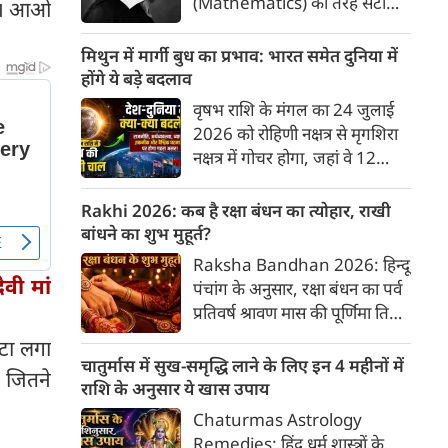
(Mathematics) की तरह सटीक,
ंगे। आओ
अकाट्य और संदेह से परे बनाया
जाए। वे एक ऐसा सार्वभौमिक सत्य
मिथुन में मार्गी बुध का प्रभाव: भारत समेत दुनिया में
खोजना चाहते थे, जिस पर कोई भी
होंगे ये बड़े बदलाव
प्रश्नचिह्न न लगा सके। इसी विचार ने
वृषभ राशि के मंगल का 24 जुलाई
बुद्धिवाद (Rationalism) की नींव
2026 को रोहिणी नक्षत्र से मृगशिरा
रखी। आइए, देकार्त के इस अद्भुत
नक्षत्र में गोचर होगा, जहां वे 12
दार्शनिक चिंतन के 4 प्रमुख स्तंभों को
अगस्त तक रहेंगे। ज्योतिष की दुनिया
गहराई से समझते हैं।
में एक बड़ा हलचल भरा मोड़ आ चुका
Rakhi 2026: कब है रक्षा बंधन का त्योहार, राखी
है- बुध ग्रह अपनी ही प्रिय राशि मिथुन
बांधने का शुभ मुहूर्त?
में सीधे (मार्गी) चलने लगे हैं। अब जब
Raksha Bandhan 2026: हिन्दू
बुद्धि और संवाद का कारक ग्रह सीधी
वी मां
पंचांग के अनुसार, रक्षा बंधन का पर्व
चाल चलेगा, तो जाहिर है आपकी
प्रतिवर्ष श्रावण मास की पूर्णिमा तिथि
सोच, बातचीत और फैसलों की रफ्तार
को मनाया जाता है। भारतीय संस्कृति
ंटा लगा
भी बदल जाएगी।
में इसे मिठास और खुशियों का उत्सव
चातुर्मास में सुख-समृद्धि लाने के लिए इन 4 महीनों में
ं जितने
माना गया है। यह भाई-बहन के प्रेम
राशि के अनुसार ये खास उपाय
का पावन पर्व है। यहां जानें रक्षा बंधन
Chaturmas Astrology
2026 कब है? जानें रक्षा बंधन
Remedies: हिंदू धर्म शास्त्रों के