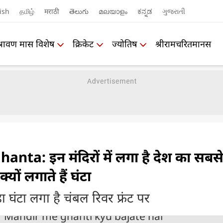
ish
தமிழ்
मराठी
తెలుగు
മലയാളം
ಕನ್ನಡ
ગુજરાતી
श्रावण मास विशेष
क्रिकेट
ज्योतिष
श्रीरामचरितमानस
nta: इन मंदिरों में लगा है देश का सबस
्यों लगाते हैं घंटा
ा घंटा लगा है चंबल रिवर फ्रंट पर