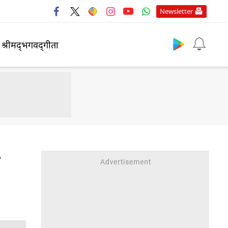
Newsletter
श्रीमद्‍भगवद्‍गीता
े