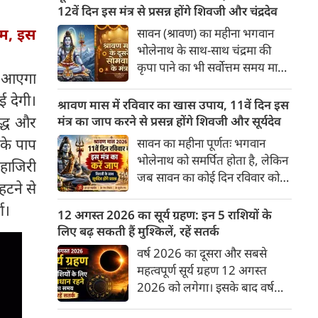
अनुसार, किसी भी शुभ कार्य को सही
12वें दिन इस मंत्र से प्रसन्न होंगे शिवजी और चंद्रदेव
मुहूर्त में करने से सफलता की
म‎, इस
सावन (श्रावण) का महीना भगवान
संभावना बढ़ जाती है। 'वेबदुनिया'
भोलेनाथ के साथ-साथ चंद्रमा की
आपके लिए लेकर आया है 09
कृपा पाने का भी सर्वोत्तम समय माना
अगस्‍त, 2026 का विशेष पंचांग और
ाल आएगा
गया है। सावन के दूसरे सोमवार और
शुभ-अशुभ मुहूर्त।
ई देगी।
12वें दिन का यह विशेष संयोग
श्रावण मास में रविवार का खास उपाय, 11वें दिन इस
आपके जीवन से मानसिक तनाव,
द्ध और
मंत्र का जाप करने से प्रसन्न होंगे शिवजी और सूर्यदेव
नकारात्मकता और आर्थिक तंगी को
 के पाप
सावन का महीना पूर्णतः भगवान
दूर कर सुख-समृद्धि ला सकता है। इस
भोलेनाथ को समर्पित होता है, लेकिन
 हाजिरी
बार दूसरा सोमवार 10 अगस्त 2026
जब सावन का कोई दिन रविवार को
को रहेगा।
हटने से
पड़ता है, तो इसका आध्यात्मिक
ण।
महत्व दोगुना हो जाता है। ज्योतिष
12 अगस्त 2026 का सूर्य ग्रहण: इन 5 राशियों के
और शास्त्रों में सूर्यदेव को भगवान
लिए बढ़ सकती हैं मुश्किलें, रहें सतर्क
शिव का ही प्रत्यक्ष स्वरूप (शिव-सूर्य)
वर्ष 2026 का दूसरा और सबसे
माना गया है। सावन के 11वें दिन
महत्वपूर्ण सूर्य ग्रहण 12 अगस्त
(रविवार) को शिवजी की उपासना के
2026 को लगेगा। इसके बाद वर्ष
साथ-साथ सूर्यदेव की पूजा करने से
2026 का दूसरा चंद्र ग्रहण 28
व्यक्ति को आरोग्य, मान-सम्मान, पद-