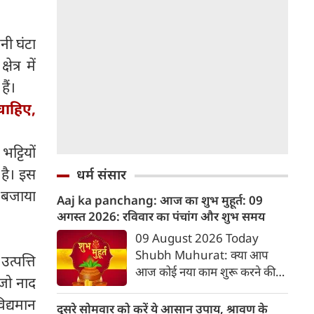
नी घंटा
त्र में
ैं।
चाहिए,
ट्टियों
 है। इस
धर्म संसार
 बजाया
Aaj ka panchang: आज का शुभ मुहूर्त: 09
अगस्‍त 2026: रविवार का पंचांग और शुभ समय
09 August 2026 Today
Shubh Muhurat: क्या आप
उत्पत्ति
आज कोई नया काम शुरू करने की
 जो नाद
सोच रहे हैं? या कोई महत्वपूर्ण निर्णय
विद्यमान
लेने वाले हैं? ज्योतिष और पंचांग के
दूसरे सोमवार को करें ये आसान उपाय, श्रावण के