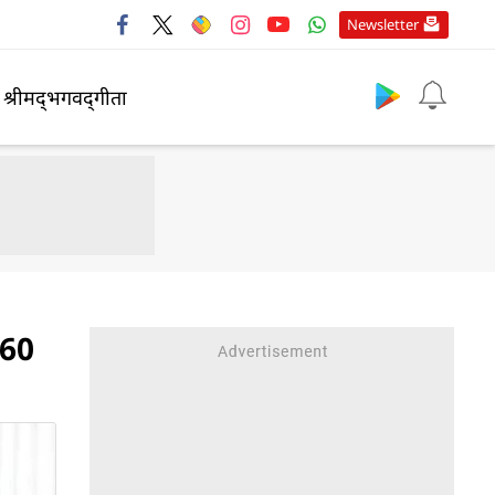
Newsletter
श्रीमद्‍भगवद्‍गीता
760