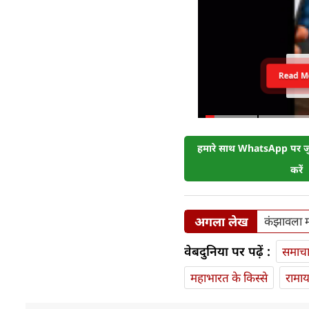
Read M
हमारे साथ WhatsApp पर जुड
करें
अगला लेख
कंझावला मा
वेबदुनिया पर पढ़ें :
समाच
महाभारत के किस्से
रामा