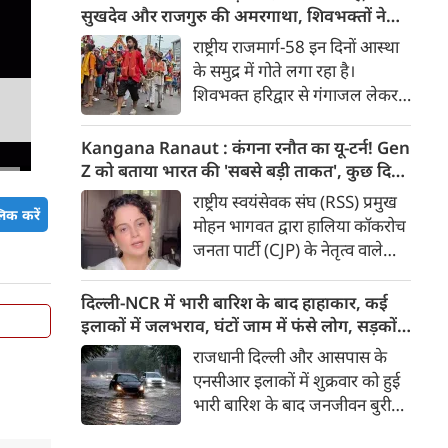
मुद्दा’ बताते हुए आरोप लगाया कि
सुखदेव और राजगुरु की अमरगाथा, शिवभक्तों ने
इसके इस्तेमाल से वाहनों को नुकसान
अनोखे अंदाज में दी श्रद्धांजलि
राष्ट्रीय राजमार्ग-58 इन दिनों आस्था
हो रहा है और इसका आर्थिक बोझ
के समुद्र में गोते लगा रहा है।
आम उपभोक्ताओं पर पड़ रहा है।
शिवभक्त हरिद्वार से गंगाजल लेकर
अपने-अपने गंतव्य की तरफ बढ़ रहे
है। लाखों शिवभक्तों के बीच रंग-
Kangana Ranaut : कंगना रनौत का यू-टर्न! Gen
बिरंगी और आकर्षक कांवड़ें हर किसी
Z को बताया भारत की 'सबसे बड़ी ताकत', कुछ दिन
का ध्यान बरबस अपनी ओर खींच रही
पहले प्रदर्शनकारियों को कहा था 'जेनरेशन गटर'
राष्ट्रीय स्वयंसेवक संघ (RSS) प्रमुख
हैं। लेकिन ऐसे में जब शिव चौक से
िक करें
मोहन भागवत द्वारा हालिया कॉकरोच
एक गुजरी कांवड़ ने लोगों के दिलों को
जनता पार्टी (CJP) के नेतृत्व वाले
गहराई तक छू लिया। यह केवल
प्रदर्शनों में Gen Z की भूमिका को
कांवड़ नहीं थी, बल्कि देश की
समर्थन दिए जाने के एक दिन बाद
दिल्ली-NCR में भारी बारिश के बाद हाहाकार, कई
आजादी के अमर सेनानियों को
बीजेपी सांसद और अभिनेत्री कंगना
इलाकों में जलभराव, घंटों जाम में फंसे लोग, सड़कों
समर्पित एक चलती-फिरती श्रद्धांजलि
रनौत ने अपने पहले के बयान पर
पर भरा कमर तक पानी
राजधानी दिल्ली और आसपास के
थी।
सफाई दी। उन्होंने अब Gen Z को
एनसीआर इलाकों में शुक्रवार को हुई
भारत की ‘सबसे बड़ी ताकत’ बताया
भारी बारिश के बाद जनजीवन बुरी
है। कंगना ने कहा कि कुछ लोगों के
तरह प्रभावित हुआ। दिल्ली, नोएडा
व्यवहार के आधार पर पूरी पीढ़ी को