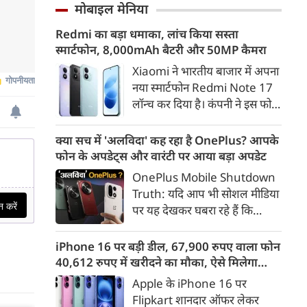
और गाजियाबाद के कई इलाकों में
मोबाइल मेनिया
गलत ठहराना उचित नहीं है। उन्होंने
सड़कें पानी से लबालब हो गईं,
कहा कि Gen Z सरकार का हिस्सा है
Redmi का बड़ा धमाका, लांच किया सस्ता
जिसके चलते कई प्रमुख मार्गों पर
और इसी पीढ़ी के जनादेश की वजह
स्मार्टफोन, 8,000mAh बैटरी और 50MP कैमरा
लंबा ट्रैफिक जाम लग गया। भारी
से मौजूदा सरकार लंबे समय से सत्ता
बारिश के कारण लोगों को अपने
Xiaomi ने भारतीय बाजार में अपना
में है।
गंतव्य तक पहुंचने में काफी परेशानी
नया स्मार्टफोन Redmi Note 17
का सामना करना पड़ा।
लॉन्च कर दिया है। कंपनी ने इस फोन
को TrueColour AMOLED
डिस्प्ले, 8,000mAh की बड़ी बैटरी
क्या सच में 'अलविदा' कह रहा है OnePlus? आपके
और Qualcomm Snapdragon
फोन के अपडेट्स और वारंटी पर आया बड़ा अपडेट
चिपसेट के साथ पेश किया है। फोन में
OnePlus Mobile Shutdown
50MP का मेन कैमरा दिया गया है।
Truth: यदि आप भी सोशल मीडिया
इसके अलावा Redmi Note 17 में
पर यह देखकर घबरा रहे हैं कि
Corning Gorilla Glass 7i
"OnePlus मोबाइल बंद हो रहा है",
प्रोटेक्शन, IP65 रेटिंग और मजबूत
तो थोड़ा ठहरिए! टेक वर्ल्ड में किसी
iPhone 16 पर बड़ी डील, 67,900 रुपए वाला फोन
चेसिस जैसे फीचर्स मिलते हैं।
समय 'फ्लैगशिप किलर' के नाम से
40,612 रुपए में खरीदने का मौका, ऐसे मिलेगा
मशहूर इस ब्रांड को लेकर इंटरनेट पर
डिस्काउंट
Apple के iPhone 16 पर
लगातार कयासबाजी का दौर जारी है।
Flipkart शानदार ऑफर लेकर