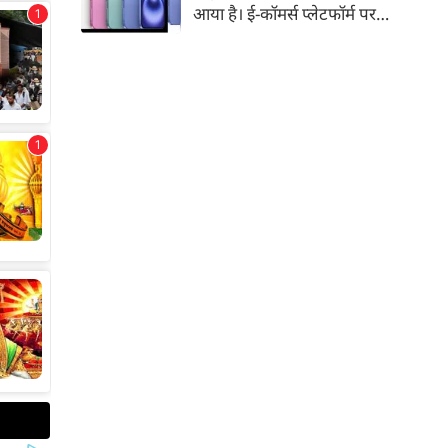
आया है। ई-कॉमर्स प्लेटफॉर्म पर
iPhone 16 के 128GB मॉडल की
कीमत सीधे डिस्काउंट के बाद
67,900 रुपए हो गई है। वहीं, अगर
ग्राहक एक्सचेंज ऑफर और चुनिंदा
बैंक कार्ड के डिस्काउंट का फायदा
उठाते हैं, तो इस फोन को प्रभावी तौर
पर सिर्फ 40,612 रुप में खरीदा जा
सकता है।