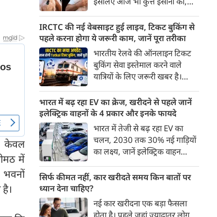
इसलिए आज भी कुत्ते इंसानों को,
पहुंच रहा है।
इंसानों से बेहतर समझते हैं। जब हम
भू-राजनीति से लेकर कृत्रिम
IRCTC की नई वेबसाइट हुई लाइव, टिकट बुकिंग से
बुद्धिमत्ता, जलवायु परिवर्तन से लेकर
पहले करना होगा ये जरूरी काम, जानें पूरा तरीका
क्रिकेट तक हर विषय पर बहस कर
भारतीय रेलवे की ऑनलाइन टिकट
सकते हैं, तो उस जीव पर भी एक
बुकिंग सेवा इस्तेमाल करने वाले
गंभीर चर्चा बनती है जिसने किसी भी
यात्रियों के लिए जरूरी खबर है।
सभ्यता से पहले इंसान का साथ चुना
IRCTC ने अपनी नई टिकट बुकिंग
था। दुर्भाग्य यह है कि आज कुत्तों के
वेबसाइट का बीटा वर्जन लॉन्च कर
भारत में बढ़ रहा EV का क्रेज, खरीदने से पहले जानें
बारे में हमारी राय पशु-चिकित्सकों,
दिया है। करीब 24 साल पुराने
इलेक्ट्रिक वाहनों के 4 प्रकार और इनके फायदे
व्यवहार वैज्ञानिकों या विशेषज्ञों से
इंटरफेस के बाद वेबसाइट को नए
भारत में तेजी से बढ़ रहा EV का
कम... और व्हाट्सऐप यूनिवर्सिटी से
डिजाइन और कई नए फीचर्स के साथ
चलन, 2030 तक 30% नई गाड़ियों
ज़्यादा बनती है।
र केवल
अपडेट किया गया है।
का लक्ष्य, जानें इलेक्ट्रिक वाहन
ीमठ में
कितने प्रकार के होते हैं और क्या है
0 भवनों
200 अरब रुपए का मौका
सिर्फ कीमत नहीं, कार खरीदते समय किन बातों पर
 है।
ध्यान देना चाहिए?
नई कार खरीदना एक बड़ा फैसला
होता है। पहले जहां ज़्यादातर लोग