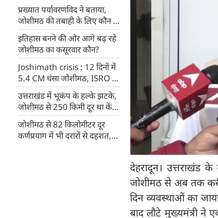
प्रख्यात पर्यावरणविद ने बताया,
जोशीमठ की तबाही के लिए कौन है
जिम्मेदार?
इतिहास बनने की ओर आगे बढ़ रहे
जोशीमठ का कसूरवार कौन?
Joshimath crisis : 12 दिनों में
5.4 CM धंसा जोशीमठ, ISRO ने
दी चेतावनी
उत्तराखंड में भूकंप के हल्के झटके,
जोशीमठ से 250 किमी दूर था केंद्र
(live update)
जोशीमठ से 82 किलोमीटर दूर
कर्णप्रयाग में भी दरारों से दहशत,
धंस रहे हैं घर
देहरादून। उत्तराखंड के 
जोशीमठ से अब तक करीब 
दिन व्यवस्थाओं का जायजा
बाद लौटे मुख्यमंत्री ने