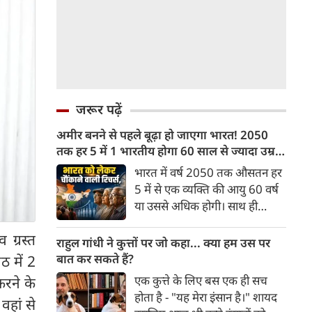
जरूर पढ़ें
अमीर बनने से पहले बूढ़ा हो जाएगा भारत! 2050
तक हर 5 में 1 भारतीय होगा 60 साल से ज्यादा उम्र
का
भारत में वर्ष 2050 तक औसतन हर
5 में से एक व्यक्ति की आयु 60 वर्ष
या उससे अधिक होगी। साथ ही
लगभग 10 में से 7 बुजुर्ग ग्रामीण
 ग्रस्त
भारत में रहेंगे। ‘ट्रांसफॉर्म रूरल
राहुल गांधी ने कुत्तों पर जो कहा... क्या हम उस पर
इंडिया’ (टीआरआई) की रिचर्स के
बात कर सकते हैं?
ठ में 2
अनुसार भारत विकसित देशों के
एक कुत्ते के लिए बस एक ही सच
करने के
विपरीत समृद्ध बनने से पहले ही वृद्ध
होता है - "यह मेरा इंसान है।" शायद
वहां से
होती आबादी वाले देश की श्रेणी में