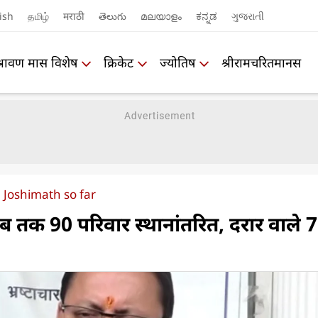
ish
தமிழ்
मराठी
తెలుగు
മലയാളം
ಕನ್ನಡ
ગુજરાતી
श्रावण मास विशेष
क्रिकेट
ज्योतिष
श्रीरामचरितमानस
m Joshimath so far
तक 90 परिवार स्थानांतरित, दरार वाले 