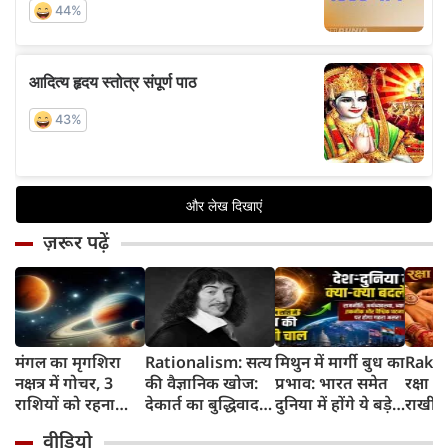
ज़रूर पढ़ें
मंगल का मृगशिरा
Rationalism: सत्य
मिथुन में मार्गी बुध का
Rakhi
नक्षत्र में गोचर, 3
की वैज्ञानिक खोज:
प्रभाव: भारत समेत
रक्षा ब
राशियों को रहना
देकार्त का बुद्धिवाद
दुनिया में होंगे ये बड़े
राखी ब
होगा 12 अगस्त तक
और आधुनिक दर्शन
बदलाव
मुहूर्त?
वीडियो
सावधान
का जन्म