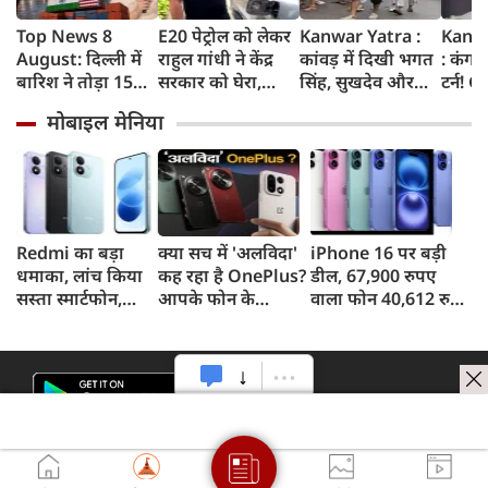
Top News 8
E20 पेट्रोल को लेकर
Kanwar Yatra :
Kang
August: दिल्ली में
राहुल गांधी ने केंद्र
कांवड़ में दिखी भगत
: कंगन
बारिश ने तोड़ा 15
सरकार को घेरा,
सिंह, सुखदेव और
टर्न! 
साल का रिकॉर्ड,
कहा- बहुत बड़ा मुद्दा,
राजगुरु की
बताया
मोबाइल मेनिया
भारत पर 100%
लोगों की गाड़ियां हो
अमरगाथा,
'सबसे 
टैरिफ का खतरा;
रहीं खराब, BJP ने
शिवभक्तों ने अनोखे
कुछ दि
Gen Z पर कंगना का
बताया खराब
अंदाज में दी
प्रदर्श
यू-टर्न
पटकथा
श्रद्धांजलि
कहा था
गटर'
Redmi का बड़ा
क्या सच में 'अलविदा'
iPhone 16 पर बड़ी
धमाका, लांच किया
कह रहा है OnePlus?
डील, 67,900 रुपए
सस्ता स्मार्टफोन,
आपके फोन के
वाला फोन 40,612 रुपए
8,000mAh बैटरी
अपडेट्स और वारंटी पर
में खरीदने का मौका, ऐसे
और 50MP कैमरा
आया बड़ा अपडेट
मिलेगा डिस्काउंट