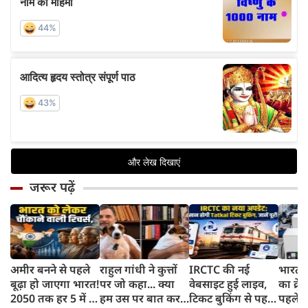
जरूर पढ़ें
अमीर बनने से पहले
राहुल गांधी ने कुत्तों
IRCTC की नई
भारत म
बूढ़ा हो जाएगा भारत!
पर जो कहा... क्या
वेबसाइट हुई लाइव,
का क्रे
2050 तक हर 5 में 1
हम उस पर बात कर
टिकट बुकिंग से पहले
पहले जा