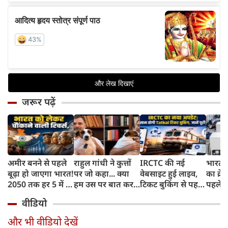
जरूर पढ़ें
अमीर बनने से पहले
राहुल गांधी ने कुत्तों
IRCTC की नई
भारत म
बूढ़ा हो जाएगा भारत!
पर जो कहा... क्या
वेबसाइट हुई लाइव,
का क्रे
2050 तक हर 5 में 1
हम उस पर बात कर
टिकट बुकिंग से पहले
पहले जा
भारतीय होगा 60
सकते हैं?
करना होगा ये जरूरी
वाहनों 
वीडियो
साल से ज्यादा उम्र का
काम, जानें पूरा
और इन
तरीका
और भी वीडियो देखें