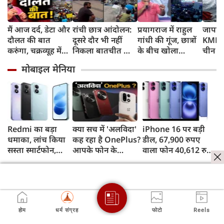
मैं आज दर्द, डेटा और
रांची छात्र आंदोलन:
प्रयागराज में राहुल
जापान
दौलत की बात
दूसरे दौर भी नहीं
गांधी की गूंज, छात्रों
KMPH 
करुंगा, चक्रव्यूह में
निकला बातचीत का
के बीच खोला
चीन क
फंसे हैं देश के छात्र,
कोई नतीजा, MLA
रोजगार के '5 बंद
टाइफून
मोबाइल मेनिया
रील नशा है, छात्रों की
जयराम महतो ने
दरवाजों' का सच
में अलर
गूंज में बोले राहुल
किया अनशन का
स्कूल बं
गांधी
ऐलान
Redmi का बड़ा
क्या सच में 'अलविदा'
iPhone 16 पर बड़ी
धमाका, लांच किया
कह रहा है OnePlus?
डील, 67,900 रुपए
सस्ता स्मार्टफोन,
आपके फोन के
वाला फोन 40,612 रुपए
8,000mAh बैटरी
अपडेट्स और वारंटी पर
में खरीदने का मौका, ऐसे
और 50MP कैमरा
आया बड़ा अपडेट
मिलेगा डिस्काउंट
होम
धर्म संग्रह
फोटो
Reels