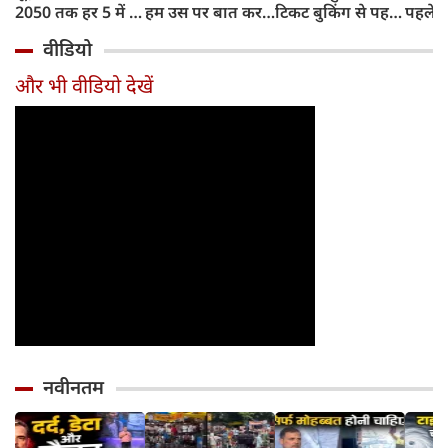
2050 तक हर 5 में 1
हम उस पर बात कर
टिकट बुकिंग से पहले
पहले जा
भारतीय होगा 60
सकते हैं?
करना होगा ये जरूरी
वाहनों 
वीडियो
साल से ज्यादा उम्र का
काम, जानें पूरा
और इन
तरीका
और भी वीडियो देखें
नवीनतम