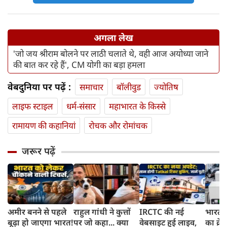
अगला लेख
'जो जय श्रीराम बोलने पर लाठी चलाते थे, वही आज अयोध्या जाने
की बात कर रहे हैं', CM योगी का बड़ा हमला
वेबदुनिया पर पढ़ें :
समाचार
बॉलीवुड
ज्योतिष
लाइफ स्‍टाइल
धर्म-संसार
महाभारत के किस्से
रामायण की कहानियां
रोचक और रोमांचक
जरूर पढ़ें
अमीर बनने से पहले
राहुल गांधी ने कुत्तों
IRCTC की नई
भारत म
बूढ़ा हो जाएगा भारत!
पर जो कहा... क्या
वेबसाइट हुई लाइव,
का क्रे