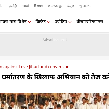
ish
தமிழ்
मराठी
తెలుగు
മലയാളം
ಕನ್ನಡ
ગુજરાતી
श्रावण मास विशेष
क्रिकेट
ज्योतिष
श्रीरामचरितमानस
gn against Love Jihad and conversion
धर्मांतरण के खिलाफ अभियान को तेज कर