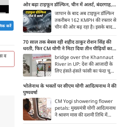
मोदी सरकार पर तीखा प्रहार किया है।
ओर बढ़ा टाइफून डॉल्फिन, चीन में अलर्ट, बंदरगाह,
'छात्रों की गूंज' कार्यक्रम के दौरान
स्कूल बंद, उड़ानें रद्द
जापान के बाद अब टाइफून डॉल्फिन
भारी बारिश और जलभराव के बीच
तकरीबन 162 KMPH की रफ्तार से
उमड़े युवाओं के हुजूम को संबोधित
िक करें
चीन की ओर बढ़ रहा है। इसके बाद
करते हुए राहुल गांधी ने कहा कि देश
नागरिकों में दहशत है। इसके चलते
में युवाओं के रोजगार के सभी 5
चीन में अलर्ट जारी किया गया है। वहां
70 साल तक बेबस रही शहीद ठाकुर रोशन सिंह की
प्रमुख रास्ते बंद कर दिए गए हैं।
के बंदरगाह बंद कर दिए गए हैं। स्‍कूल
धरती, फिर CM योगी ने मिटा दिया तीन पीढ़ियों का
की छुट्टियां घोषित की गई हैं, जबकि
दर्द
स व‍
bridge over the Khannaut
उड़ानें रद्द कर दी गई हैं। बता दें कि
River in UP: देश की आजादी के
कई लोग इस तूफान से हताहत हुए हैं।
लिए हंसते-हंसते फांसी का फंदा चूमने
वाले अमर शहीद क्रांतिकारी ठाकुर
रोशन सिंह की जन्मभूमि आजाद
भोलेनाथ के भक्तों पर सीएम योगी आदित्यनाथ ने की
भारत में भी दशकों तक विकास की
पुष्पवर्षा
मुख्यधारा से कटे रहने का दर्द सहती
CM Yogi showering flower
रही। जिस गांव की मिट्टी ने देश को
petals: मुख्यमंत्री योगी आदित्यनाथ
ऐसा वीर सपूत दिया, उसी गांव की
ने श्रावण मास की दशमी तिथि में
तीन पीढ़ियां हर साल बारिश के मौसम
भोलेबाबा के भक्तों पर श्रद्धा के पुष्प
में दुनिया से कट जाने की मजबूरी