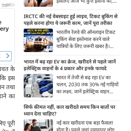
इसलिए आज भी कुत्ते इंसानों को,
पहुंच रहा है।
इंसानों से बेहतर समझते हैं। जब हम
भू-राजनीति से लेकर कृत्रिम
IRCTC की नई वेबसाइट हुई लाइव, टिकट बुकिंग से
बुद्धिमत्ता, जलवायु परिवर्तन से लेकर
पहले करना होगा ये जरूरी काम, जानें पूरा तरीका
क्रिकेट तक हर विषय पर बहस कर
भारतीय रेलवे की ऑनलाइन टिकट
सकते हैं, तो उस जीव पर भी एक
बुकिंग सेवा इस्तेमाल करने वाले
गंभीर चर्चा बनती है जिसने किसी भी
यात्रियों के लिए जरूरी खबर है।
सभ्यता से पहले इंसान का साथ चुना
IRCTC ने अपनी नई टिकट बुकिंग
था। दुर्भाग्य यह है कि आज कुत्तों के
वेबसाइट का बीटा वर्जन लॉन्च कर
भारत में बढ़ रहा EV का क्रेज, खरीदने से पहले जानें
बारे में हमारी राय पशु-चिकित्सकों,
दिया है। करीब 24 साल पुराने
ागवत के
इलेक्ट्रिक वाहनों के 4 प्रकार और इनके फायदे
व्यवहार वैज्ञानिकों या विशेषज्ञों से
इंटरफेस के बाद वेबसाइट को नए
ा कि इस
भारत में तेजी से बढ़ रहा EV का
कम... और व्हाट्सऐप यूनिवर्सिटी से
डिजाइन और कई नए फीचर्स के साथ
चलन, 2030 तक 30% नई गाड़ियों
ज़्यादा बनती है।
यान तथा
अपडेट किया गया है।
का लक्ष्य, जानें इलेक्ट्रिक वाहन
ाने का
कितने प्रकार के होते हैं और क्या है
200 अरब रुपए का मौका
सिर्फ कीमत नहीं, कार खरीदते समय किन बातों पर
ध्यान देना चाहिए?
लिए पूरी
नई कार खरीदना एक बड़ा फैसला
होता है। पहले जहां ज़्यादातर लोग