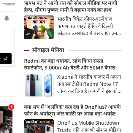
बरसाए। गोरक्षपीठाधीश्वर के साथ
ऋषभ पंत ने आधी रात को सोशल मीडिया पर मांगी
झेलती रहीं।
रामायण सीरियल में भगवान राम की
हेल्‍प, सीएम पुष्‍कर धामी ने बढ़ाया मदद का हाथ
भूमिका निभाने वाले मेरठ के सांसद
भारतीय विकेट कीपर-बल्लेबाज
अरुण गोविल समेत सभी
ऋषभ पंत चाहते हैं कि वे दिल्‍ली
जनप्रतिनिधियों ने आस्था को सम्मान
छोडकर उत्तराखंड में बस जाएं। उनका
देते हुए शिवभक्त कांवड़ यात्रियों पर
कहना है कि उनका बचपन उत्तराखंड
गुलाब की पंखुड़ियां बरसाईं।
में बीत है, उससे उनकी यादें जुडी हैं।
मोबाइल मेनिया
इसलिए घर लौटना चाहता हूं, लेकिन
Redmi का बड़ा धमाका, लांच किया सस्ता
मनचाही जमीन नहीं मिल रही है। कुछ
स्मार्टफोन, 8,000mAh बैटरी और 50MP कैमरा
इस इच्‍छा के साथ ऋषभ पंत ने आधी
रात को पोस्‍ट लिखी।
Xiaomi ने भारतीय बाजार में अपना
नया स्मार्टफोन Redmi Note 17
लॉन्च कर दिया है। कंपनी ने इस फोन
को TrueColour AMOLED
डिस्प्ले, 8,000mAh की बड़ी बैटरी
क्या सच में 'अलविदा' कह रहा है OnePlus? आपके
और Qualcomm Snapdragon
फोन के अपडेट्स और वारंटी पर आया बड़ा अपडेट
चिपसेट के साथ पेश किया है। फोन में
OnePlus Mobile Shutdown
50MP का मेन कैमरा दिया गया है।
Truth: यदि आप भी सोशल मीडिया