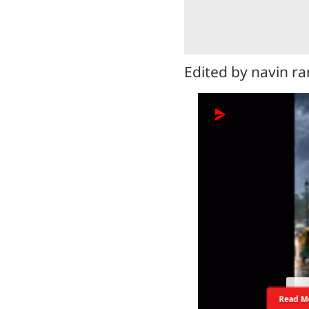
Edited by navin ran
Read M