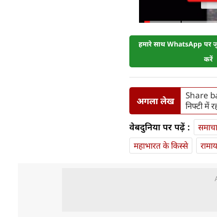
हमारे साथ WhatsApp पर जुड
करें
Share baz
अगला लेख
निफ्टी में 
वेबदुनिया पर पढ़ें :
समाच
महाभारत के किस्से
रामा