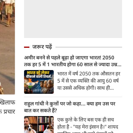
जरूर पढ़ें
अमीर बनने से पहले बूढ़ा हो जाएगा भारत! 2050
तक हर 5 में 1 भारतीय होगा 60 साल से ज्यादा उम्र
का
भारत में वर्ष 2050 तक औसतन हर
5 में से एक व्यक्ति की आयु 60 वर्ष
या उससे अधिक होगी। साथ ही
लगभग 10 में से 7 बुजुर्ग ग्रामीण
 खिलाफ
भारत में रहेंगे। ‘ट्रांसफॉर्म रूरल
राहुल गांधी ने कुत्तों पर जो कहा... क्या हम उस पर
इंडिया’ (टीआरआई) की रिचर्स के
बात कर सकते हैं?
 प्रचार
अनुसार भारत विकसित देशों के
एक कुत्ते के लिए बस एक ही सच
विपरीत समृद्ध बनने से पहले ही वृद्ध
होता है - "यह मेरा इंसान है।" शायद
होती आबादी वाले देश की श्रेणी में